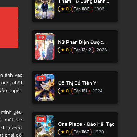
Thám Tử Lừng Danh
Conan
★ 0
Tập 1180
1996
#6
Nữ Phản Diện Được
Hoàng Tử Nước Láng
★ 0
Tập 12/12
2026
Giềng Yêu Mến
n ảnh vào
#7
 nghị chết
Đô Thị Cổ Tiên Y
 đảo huyền
★ 0
Tập 161
2024
 mình yêu.
i mặt với
#8
One Piece - Đảo Hải Tặc
n-thực-vật
★ 0
Tập 1167
1999
t phải đối