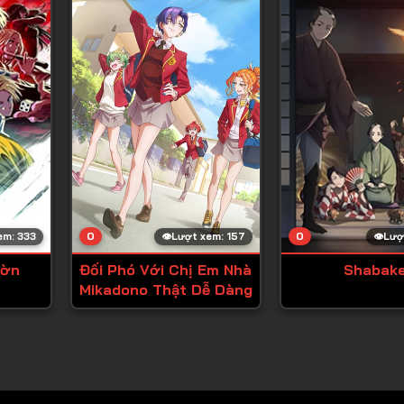
0
0
em: 333
Lượt xem: 157
Lượ
ườn
Đối Phó Với Chị Em Nhà
Shabak
Mikadono Thật Dễ Dàng