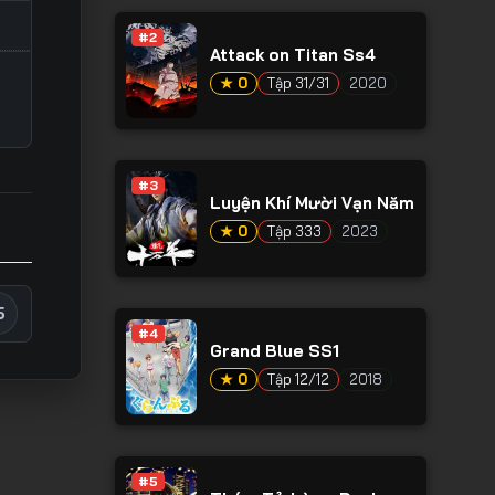
#2
Attack on Titan Ss4
★ 0
Tập 31/31
2020
#3
Luyện Khí Mười Vạn Năm
★ 0
Tập 333
2023
5
b
#4
Grand Blue SS1
★ 0
Tập 12/12
2018
#5