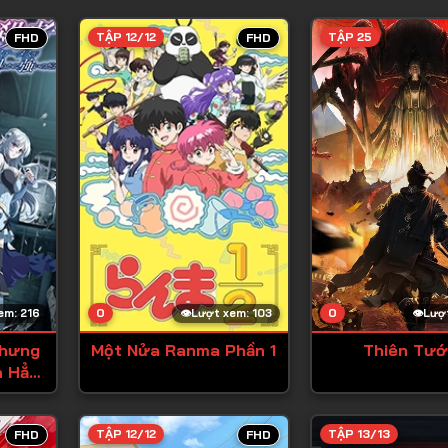
TẬP 12/12
TẬP 25
FHD
FHD
0
0
em: 216
Lượt xem: 103
Lượt
Nhưng
Một Nửa Ranma Phần 1
Thiên Tư
n Hẳn
TẬP 12/12
TẬP 13/13
FHD
FHD