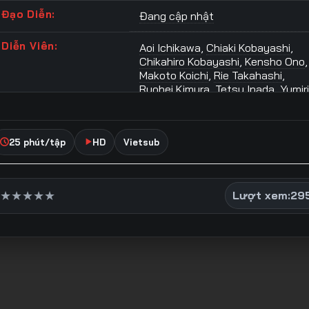
Đạo Diễn:
Đang cập nhật
Diễn Viên:
Aoi Ichikawa
,
Chiaki Kobayashi
,
Chikahiro Kobayashi
,
Kensho Ono
,
Makoto Koichi
,
Rie Takahashi
,
Ryohei Kimura
,
Tetsu Inada
,
Yumiri
Hanamori
,
Yusuke Kobayashi
Thể Loại:
Anime Hoàn Thành
,
Chính Kịch
,
25 phút/tập
HD
Vietsub
Hành Động
,
Hoạt Hình
,
Khoa Học
,
Phiêu Lưu
,
Viễn Tưởng
Từ Khóa Phim:
anime địa ngục cực lạc
,
dia nguc
★
★
★
★
★
Lượt xem:
29
cuc lac
,
Địa Ngục Cực Lạc vietsu