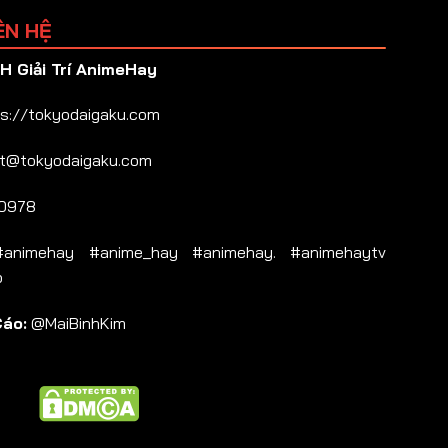
ÊN HỆ
 Giải Trí AnimeHay
s://tokyodaigaku.com
t@tokyodaigaku.com
0978
nimehay #anime_hay #animehay. #animehaytv
b
Cáo:
@MaiBinhKim