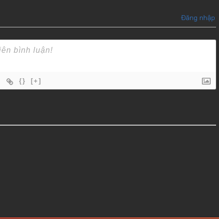
Đăng nhập
{}
[+]