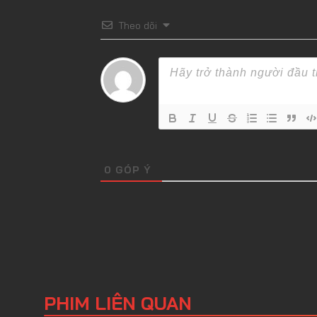
Theo dõi
0
GÓP Ý
PHIM LIÊN QUAN