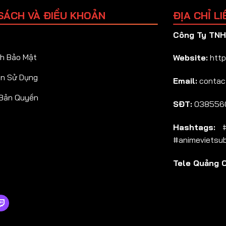
SÁCH VÀ ĐIỀU KHOẢN
ĐỊA CHỈ LI
Công Ty TNHH
h Bảo Mật
Website:
http
ản Sử Dụng
Email:
contac
 Bản Quyền
SĐT:
038556
Hashtags:
#a
#animevietsu
Tele Quảng 