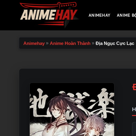
Chuyển
đến
ANIMEHAY
ANIME B
nội
dung
»
»
Animehay
Anime Hoàn Thành
Địa Ngục Cực Lạc
H