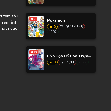
ội tâm sâu
#9
Pokemon
nh ám ảnh,
★ 0
Tập 1648/1648
 hút người
1997
#10
Lớp Học Đề Cao Thực
Lực Ss2
★ 0
Tập 13/13
2022