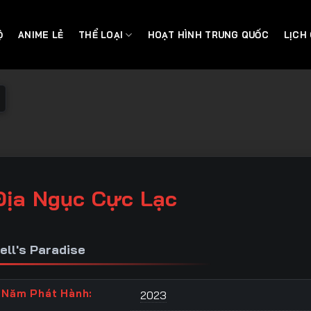
Ộ
ANIME LẺ
THỂ LOẠI
HOẠT HÌNH TRUNG QUỐC
LỊCH
Địa Ngục Cực Lạc
ell's Paradise
Năm Phát Hành:
2023