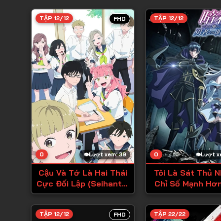
TẬP 12/12
TẬP 12/12
FHD
0
0
Lượt xem: 39
Lượt x
Cậu Và Tớ Là Hai Thái
Tôi Là Sát Thủ 
Cực Đối Lập (Seihantai
Chỉ Số Mạnh Hơ
na Kimi to Boku)
Dũng Sĩ
TẬP 12/12
TẬP 22/22
FHD