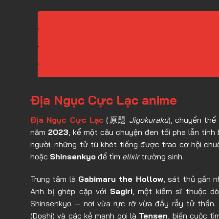
Địa Ngục Cực Lạc anime
Địa Ngục Cực Lạc
(原題
Jigokuraku
), chuyển th
năm
2023
, kể một câu chuyện đen tối pha lẫn tính 
người: những tử tù khét tiếng được trao cơ hội ch
hoặc
Shinsenkyo
để tìm
elixir
trường sinh.
Trung tâm là
Gabimaru the Hollow
, sát thủ gần 
Anh bị ghép cặp với
Sagiri
, một kiếm sĩ thuộc d
Shinsenkyo — nơi vừa rực rỡ vừa đầy rẫy tử thần.
(Doshi) và các kẻ mạnh gọi là
Tensen
, biến cuộc t