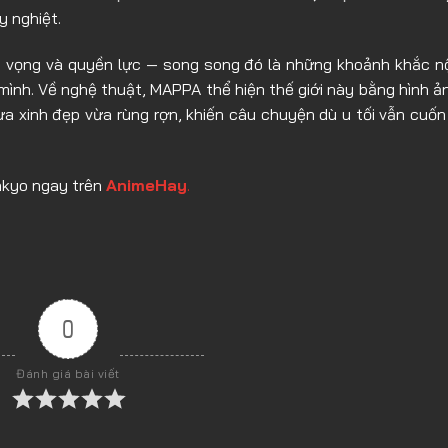
y nghiệt.
Tập 13
 hi vọng và quyền lực — song song đó là những khoảnh khắc n
 mình. Về nghệ thuật, MAPPA thể hiện thế giới này bằng hình ả
 xinh đẹp vừa rùng rợn, khiến câu chuyện dù u tối vẫn cuốn
nkyo ngay trên
AnimeHay
.
0
Đánh giá bài viết