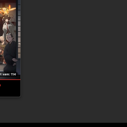
t xem: 114
e