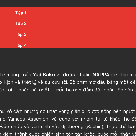
Tập 1
Tập 2
Tập 3
Tập 4
Tập 5
Tập 6
ể từ manga của
Yuji Kaku
và được studio
MAPPA
đưa lên mà
Tập 7
bi kịch và triết lý về sự cứu rỗi. Bộ phim mở đầu bằng một đề
Tập 8
uộc tội — hoặc cái chết — nếu họ can đảm đặt chân lên hòn
Tập 9
như vô cảm nhưng có khát vọng giản dị được sống bên người
Tập 10
òng Yamada Asaemon, và cùng với nhóm tử tù khác, họ đố
Tập 11
 Đảo chứa vô vàn sinh vật dị thường (Soshin), thực thể bá
Tập 12
ìm kiếm thành cuộc chiến sinh tồn tàn khốc, buộc mỗi nhân vậ