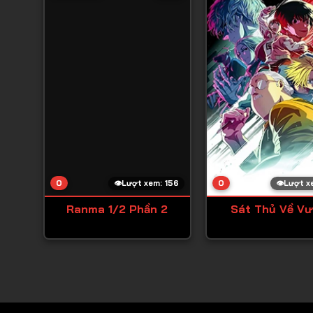
0
0
Lượt xem: 156
Lượt x
Ranma 1/2 Phần 2
Sát Thủ Về V