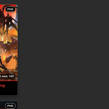
FHD
 xem: 143
ớng
FHD