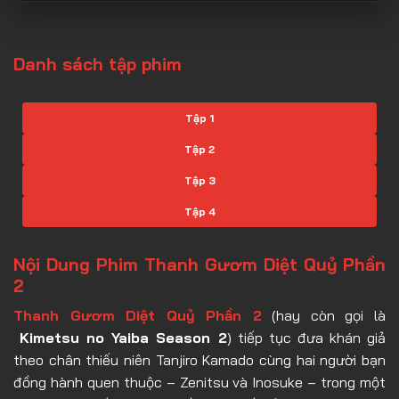
Danh sách tập phim
Tập 1
Tập 2
Tập 3
Tập 4
Tập 5
Nội Dung Phim Thanh Gươm Diệt Quỷ Phần
Tập 6
2
Tập 7
Thanh Gươm Diệt Quỷ Phần 2
(hay còn gọi là
Kimetsu no Yaiba Season 2
) tiếp tục đưa khán giả
Tập 8
theo chân thiếu niên Tanjiro Kamado cùng hai người bạn
Tập 9
đồng hành quen thuộc – Zenitsu và Inosuke – trong một
Tập 10