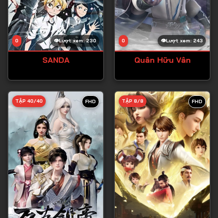
0
Lượt xem: 230
0
Lượt xem: 243
SANDA
Quân Hữu Vân
TẬP 40/40
TẬP 8/8
FHD
FHD