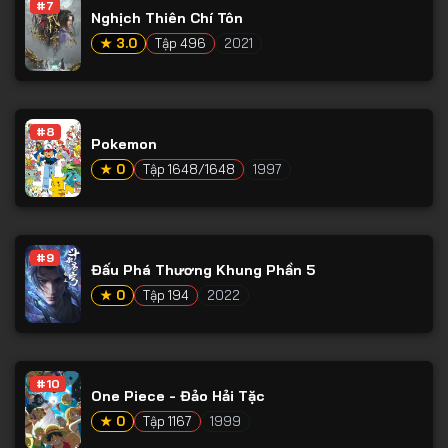
#7
Nghịch Thiên Chí Tôn
★ 3.0
Tập 496
2021
#8
Pokemon
★ 0
Tập 1648/1648
1997
#9
Đấu Phá Thương Khung Phần 5
★ 0
Tập 194
2022
#10
One Piece - Đảo Hải Tặc
★ 0
Tập 1167
1999