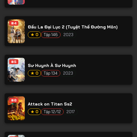
#4
Đấu La Đại Lục 2 (Tuyệt Thế Đường Môn)
★ 0
Tập 146
2023
#5
Sư Huynh À Sư Huynh
★ 0
Tập 134
2023
#6
Attack on Titan Ss2
★ 0
Tập 12/12
2017