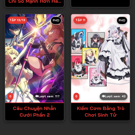
Chỉ Số Mạnh Hơn Hẳn
Dũng Sĩ
TẬP 13/13
TẬP 11
FHD
FHD
0
Lượt xem: 117
0
Lượt xem: 43
Câu Chuyện Nhẫn
Kiếm Cơm Bằng Trò
Cưới Phần 2
Chơi Sinh Tử