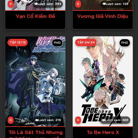
0
Lượt xem: 394
0
Lượt xem: 136
Vạn Cổ Kiếm Đế
Vương Giả Vinh Diệu
TẬP 12/12
TẬP 24/24
FHD
FHD
0
Lượt xem: 216
0
Lượt xem: 486
Tôi Là Sát Thủ Nhưng
To Be Hero X