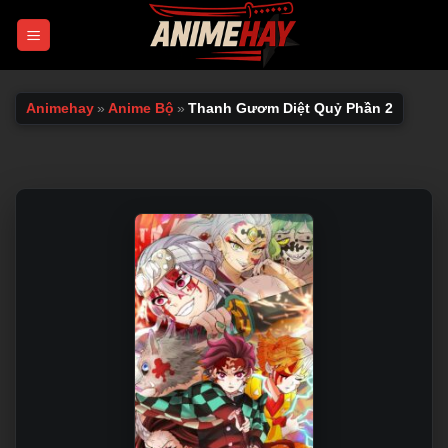
Chuyển
đến
nội
dung
Animehay
»
Anime Bộ
»
Thanh Gươm Diệt Quỷ Phần 2