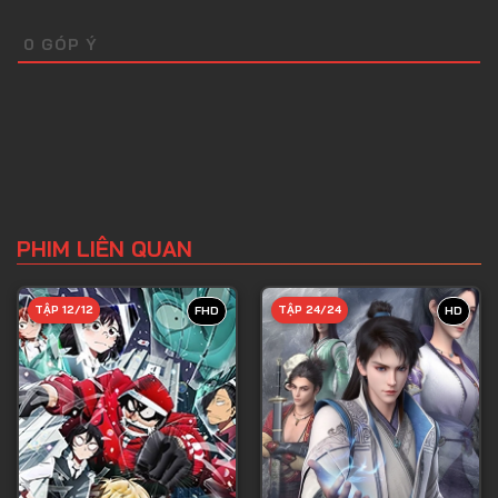
0
GÓP Ý
PHIM LIÊN QUAN
TẬP 12/12
TẬP 24/24
FHD
HD