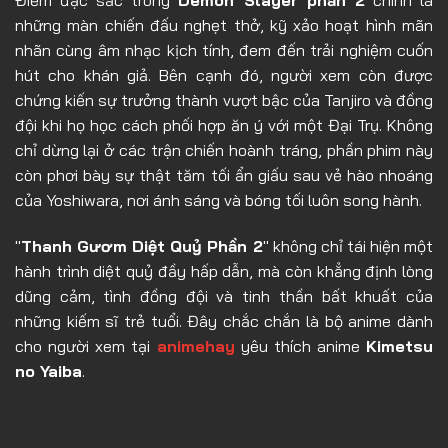
những màn chiến đấu nghẹt thở, kỹ xảo hoạt hình mãn
nhãn cùng âm nhạc kịch tính, đem đến trải nghiệm cuốn
hút cho khán giả. Bên cạnh đó, người xem còn được
chứng kiến sự trưởng thành vượt bậc của Tanjiro và đồng
đội khi họ học cách phối hợp ăn ý với một Đại Trụ. Không
chỉ dừng lại ở các trận chiến hoành tráng, phần phim này
còn phơi bày sự thật tăm tối ẩn giấu sau vẻ hào nhoáng
của Yoshiwara, nơi ánh sáng và bóng tối luôn song hành.
"
Thanh Gươm Diệt Quỷ Phần 2
" không chỉ tái hiện một
hành trình diệt quỷ đầy hấp dẫn, mà còn khẳng định lòng
dũng cảm, tình đồng đội và tinh thần bất khuất của
những kiếm sĩ trẻ tuổi. Đây chắc chắn là bộ anime dành
cho người xem tại
animehay
yêu thích anime
Kimetsu
no Yaiba
.