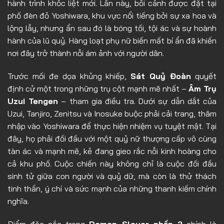
hành trình khốc liệt mới. Lần này, bối cảnh được đặt tại
phố đèn đỏ Yoshiwara, khu vực nổi tiếng bởi sự xa hoa và
Tập 11
lộng lẫy, nhưng ẩn sau đó là bóng tối, tội ác và sự hoành
hành của lũ quỷ. Hàng loạt phụ nữ biến mất bí ẩn đã khiến
nơi đây trở thành nỗi ám ảnh với người dân.
Trước mối đe dọa khủng khiếp,
Sát Quỷ Đoàn
quyết
định cử một trong những trụ cột mạnh mẽ nhất –
Âm Trụ
Uzui Tengen
– tham gia điều tra. Dưới sự dẫn dắt của
Uzui, Tanjiro, Zenitsu và Inosuke buộc phải cải trang, thâm
nhập vào Yoshiwara để thực hiện nhiệm vụ tuyệt mật. Tại
đây, họ phải đối đầu với một quỷ nữ thượng cấp vô cùng
tàn ác và mạnh mẽ, kẻ đang gieo rắc nỗi kinh hoàng cho
cả khu phố. Cuộc chiến này không chỉ là cuộc đối đầu
sinh tử giữa con người và quỷ dữ, mà còn là thử thách
tinh thần, ý chí và sức mạnh của những thanh kiếm chính
nghĩa.
Điểm đặc sắc trong
Demon Slayer phần 2
chính là