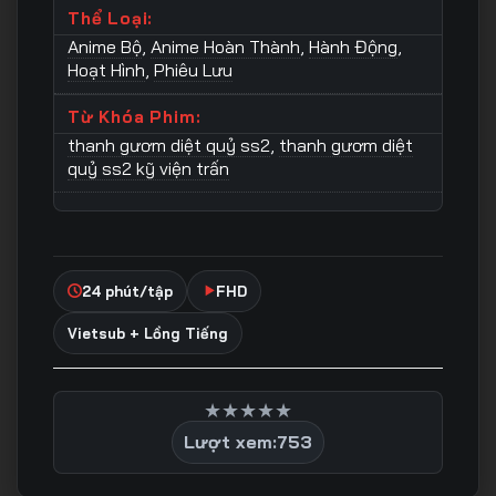
Thể Loại:
Anime Bộ
,
Anime Hoàn Thành
,
Hành Động
,
Hoạt Hình
,
Phiêu Lưu
Từ Khóa Phim:
thanh gươm diệt quỷ ss2
,
thanh gươm diệt
quỷ ss2 kỹ viện trấn
24 phút/tập
FHD
Vietsub + Lồng Tiếng
★
★
★
★
★
Lượt xem:
753