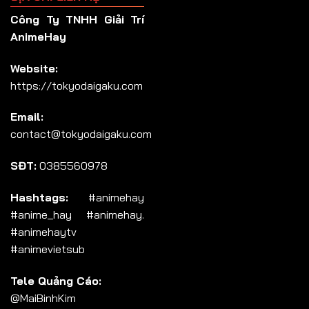
Công Ty TNHH Giải Trí
AnimeHay
Website:
https://tokyodaigaku.com
Email:
contact@tokyodaigaku.com
SĐT:
0385560978
Hashtags:
#animehay
#anime_hay #animehay.
#animehaytv
#animevietsub
Tele Quảng Cáo:
@MaiBinhKim