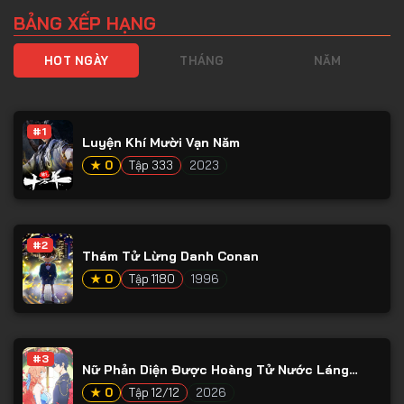
BẢNG XẾP HẠNG
HOT NGÀY
THÁNG
NĂM
#1
Luyện Khí Mười Vạn Năm
★ 0
Tập 333
2023
#2
Thám Tử Lừng Danh Conan
★ 0
Tập 1180
1996
#3
Nữ Phản Diện Được Hoàng Tử Nước Láng
Giềng Yêu Mến
★ 0
Tập 12/12
2026