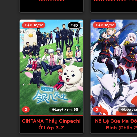
TẬP 12/12
TẬP 12/12
FHD
0
0
Lượt xem: 95
Lượt x
GINTAMA Thầy Ginpachi
Nô Lệ Của Ma Đô
Ở Lớp 3-Z
Binh (Phần 2