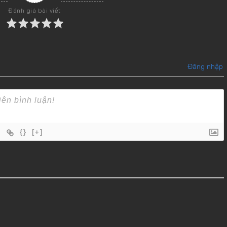
Đánh giá bài viết
Đăng nhập
{}
[+]