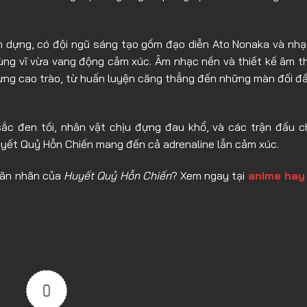
n dựng, có đội ngũ sáng tạo gồm đạo diễn Ato Nonaka và nhạ
ùng vĩ vừa vang động cảm xúc. Âm nhạc nền và thiết kế âm 
từng cao trào, từ huấn luyện căng thẳng đến những màn đối 
c đen tối, nhân vật chịu đựng đau khổ, và các trận đấu c
uyết Quỷ Hỗn Chiến mang đến cả adrenaline lẫn cảm xúc.
 mãn nhãn của
Huyết Quỷ Hỗn Chiến
? Xem ngay tại
anime hay
0