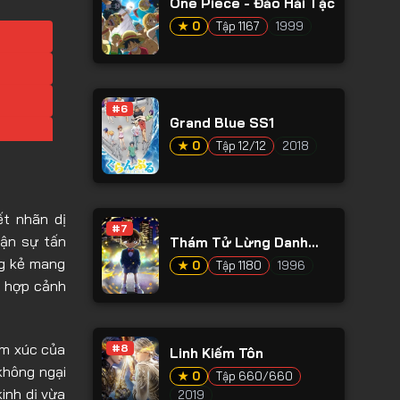
One Piece - Đảo Hải Tặc
★ 0
Tập 1167
1999
#6
Grand Blue SS1
★ 0
Tập 12/12
2018
ết nhãn dị
#7
hận sự tấn
Thám Tử Lừng Danh
Conan
ng kẻ mang
★ 0
Tập 1180
1996
t hợp cảnh
ảm xúc của
#8
Linh Kiếm Tôn
không ngại
★ 0
Tập 660/660
inh dị vừa
2019