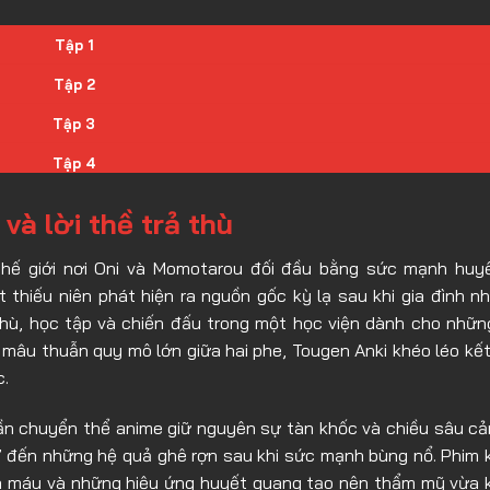
Tập 1
Tập 2
Tập 3
Tập 4
Tập 5
và lời thề trả thù
Tập 6
hế giới nơi Oni và Momotarou đối đầu bằng sức mạnh huy
Tập 7
 thiếu niên phát hiện ra nguồn gốc kỳ lạ sau khi gia đình n
Tập 8
thù, học tập và chiến đấu trong một học viện dành cho nhữ
mâu thuẫn quy mô lớn giữa hai phe, Tougen Anki khéo léo kế
Tập 9
c.
Tập 10
hần chuyển thể anime giữ nguyên sự tàn khốc và chiều sâu c
Tập 11
” đến những hệ quả ghê rợn sau khi sức mạnh bùng nổ. Phim 
Tập 12
mưa máu và những hiệu ứng huyết quang tạo nên thẩm mỹ vừa k