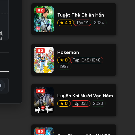
#2
Tuyệt Thế Chiến Hồn
★ 4.0
Tập 171
2024
i
,
i
#3
Pokemon
★ 0
Tập 1648/1648
Ẩn
,
1997
,
Võ
6
#4
Luyện Khí Mười Vạn Năm
me
★ 0
Tập 333
2023
#5