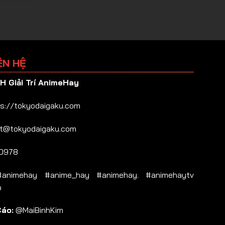
ÊN HỆ
 Giải Trí AnimeHay
s://tokyodaigaku.com
t@tokyodaigaku.com
0978
nimehay #anime_hay #animehay. #animehaytv
b
Cáo:
@MaiBinhKim