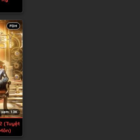
FDH
 xem: 1.3K
2 (Tuyệt
Môn)