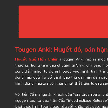
Tougen Anki: Huyết đỏ, oán hận 
Huyết Quỷ Hỗn Chiến
(Tougen Anki) mở ra một t
thường. Trung tâm câu chuyện là Shiki Ichinose, một
công đẫm máu, từ đó anh bước vào hành trình trả 
dòng máu quỷ. Từ bối cảnh báo thù cá nhân đến các 
hành động máu lửa với những nút thắt tâm lý sâu sắ
Với tiền đề manga ăn khách của Yura Urushibara, p
nguyên tác, từ các trận đấu “Blood Eclipse Release
khai thác hình tượng bạo liệt: vết khâu, vết sẹo, 