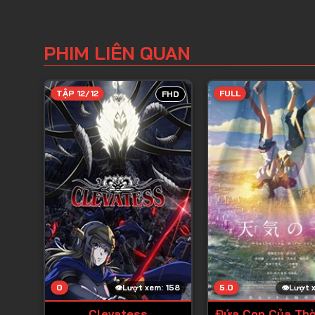
PHIM LIÊN QUAN
TẬP 12/12
FULL
FHD
0
5.0
Lượt xem: 158
Lượt 
Clevatess
Đứa Con Của Thờ