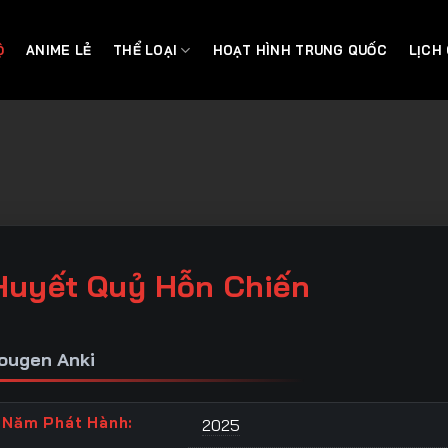
Ộ
ANIME LẺ
THỂ LOẠI
HOẠT HÌNH TRUNG QUỐC
LỊCH
Huyết Quỷ Hỗn Chiến
ougen Anki
Năm Phát Hành:
2025