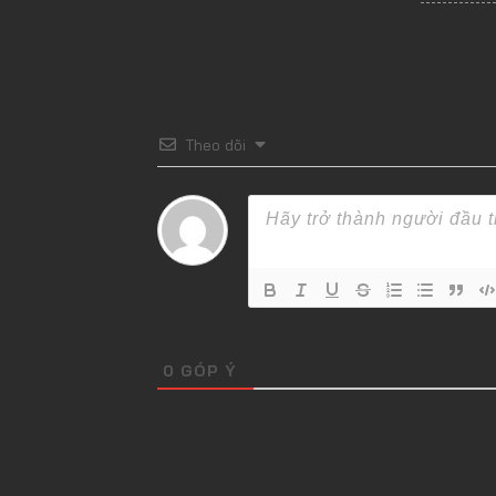
Theo dõi
0
GÓP Ý