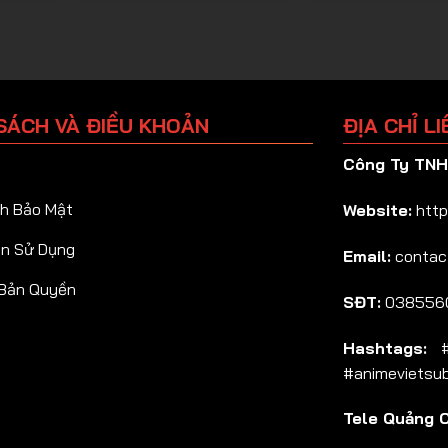
SÁCH VÀ ĐIỀU KHOẢN
ĐỊA CHỈ LI
Công Ty TNHH
h Bảo Mật
Website:
http
ản Sử Dụng
Email:
contac
 Bản Quyền
SĐT:
038556
Hashtags:
#a
#animevietsu
Tele Quảng 