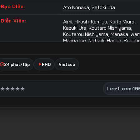
Đạo Diễn:
Ato Nonaka
,
Satoki Iida
Diễn Viên:
Aimi
,
Hiroshi Kamiya
,
Kaito Miura
,
Kazuki Ura
,
Koutaro Nishiyama
,
Koutarou Nishiyama
,
Manaka Iwam
Mariya Ise
,
Natsuki Hanae
,
Ryouhe
Kimura
,
Shogo Sakata
,
Shougo
Sakata
,
Shunichi Toki
24 phút/tập
FHD
Vietsub
Thể Loại:
Anime Bộ
,
Anime Hoàn Thành
,
Bí 
Chính Kịch
,
Hành Động
,
Hoạt Hình
Phiêu Lưu
,
Shounen
,
Thần Thoại
,
Thuật
★
★
★
★
★
Lượt xem:
19
Từ Khóa Phim:
Huyết Quỷ Hỗn Chiến anime
vietsub
,
Vietsub Tougen Anki ani