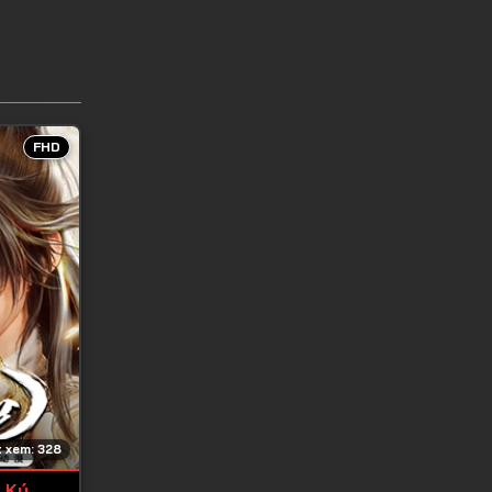
FHD
 xem: 328
 Ký