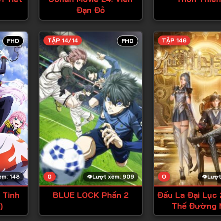
Đạn Đỏ
TẬP 14/14
TẬP 146
FHD
FHD
0
0
em: 148
Lượt xem: 909
Lượt
 Tinh
BLUE LOCK Phần 2
Đấu La Đại Lục 
)
Thế Đường 