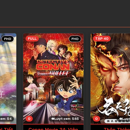
FULL
TẬP 40
FHD
FHD
0
0
xem: 54
Lượt xem: 585
Lượt
i Tiết
Conan Movie 24: Viên
Thôn Thiên