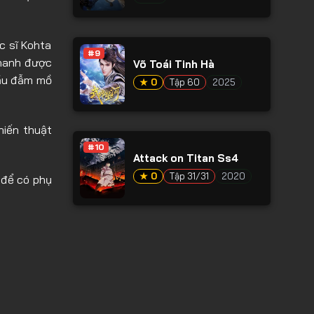
c sĩ Kohta
#9
thanh được
Võ Toái Tinh Hà
đầu đẫm mồ
★ 0
Tập 60
2025
hiến thuật
#10
Attack on Titan Ss4
★ 0
Tập 31/31
2020
để có phụ