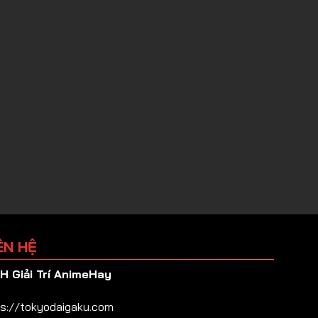
ÊN HỆ
 Giải Trí AnimeHay
s://tokyodaigaku.com