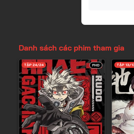
Danh sách các phim tham gia
TẬP 24/24
TẬP 13/1
FHD