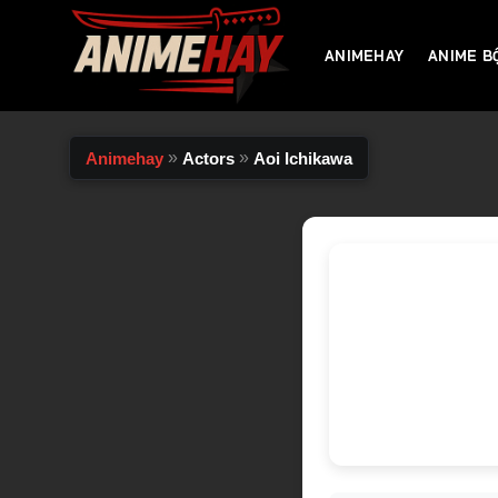
Chuyển
đến
ANIMEHAY
ANIME B
nội
dung
»
»
Animehay
Actors
Aoi Ichikawa