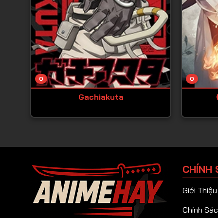
0
0
Gachiakuta
CHÍNH 
Giới Thiệu
Chính Sác