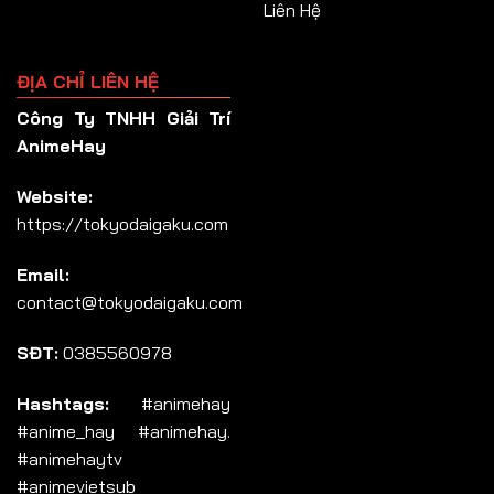
Liên Hệ
ĐỊA CHỈ LIÊN HỆ
Công Ty TNHH Giải Trí
AnimeHay
Website:
https://tokyodaigaku.com
Email:
contact@tokyodaigaku.com
SĐT:
0385560978
Hashtags:
#animehay
#anime_hay #animehay.
#animehaytv
#animevietsub