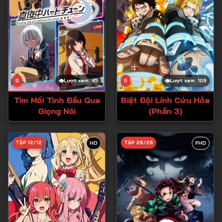
0
Lượt xem: 45
0
Lượt xem: 109
Tìm Mối Tình Đầu Qua
Biệt Đội Lính Cứu Hỏa
Giọng Nói
(Phần 3)
TẬP 12/12
TẬP 26/26
HD
FHD