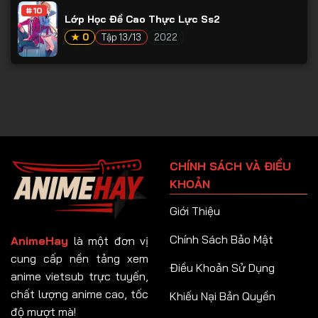
#10
Lớp Học Đề Cao Thực Lực Ss2
★ 0
Tập 13/13
2022
CHÍNH SÁCH VÀ ĐIỀU
KHOẢN
Giới Thiệu
Chính Sách Bảo Mật
AnimeHay
là một đơn vị
cung cấp nền tảng xem
Điều Khoản Sử Dụng
anime vietsub trực tuyến,
chất lượng anime cao, tốc
Khiếu Nại Bản Quyền
độ mượt mà!