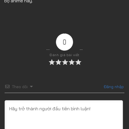
bộ anime này.
Tập 37
0
Đánh giá bài viết
Theo dõi
Đăng nhập