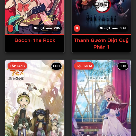
0
Lượt xem: 205
0
Lượt xem: 6.4K
Bocchi the Rock
Thanh Gươm Diệt Quỷ
Phần 1
TẬP 13/13
TẬP 12/12
FHD
FHD