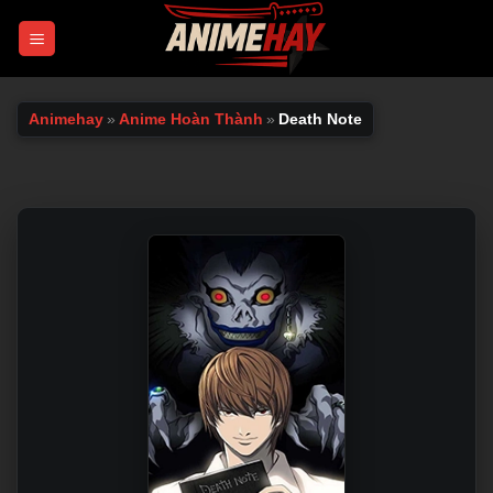
Chuyển
đến
nội
dung
Animehay
»
Anime Hoàn Thành
»
Death Note