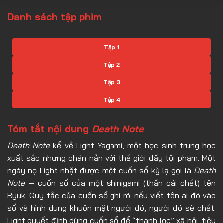
Danh sách tập phim
Tập 1
Tập 2
Tập 3
Tập 4
Tập 5
Tóm tắt nội dung
Death Note
Tập 6
Death Note
kể về Light Yagami, một học sinh trung học
Tập 7
xuất sắc nhưng chán nản với thế giới đầy tội phạm. Một
Tập 8
ngày nọ Light nhặt được một cuốn sổ kỳ lạ gọi là
Death
Note
— cuốn sổ của một shinigami (thần cái chết) tên
Tập 9
Ryuk. Quy tắc của cuốn sổ ghi rõ: nếu viết tên ai đó vào
Tập 10
sổ và hình dung khuôn mặt người đó, người đó sẽ chết.
Light quyết định dùng cuốn sổ để “thanh lọc” xã hội, tiêu
Tập 11