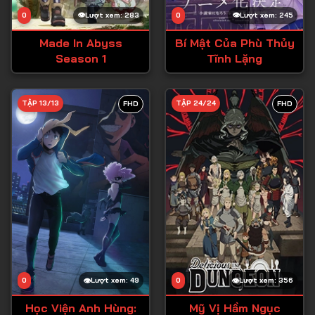
0
Lượt xem: 283
0
Lượt xem: 245
Made In Abyss
Bí Mật Của Phù Thủy
Season 1
Tĩnh Lặng
TẬP 13/13
TẬP 24/24
FHD
FHD
0
Lượt xem: 49
0
Lượt xem: 356
Học Viện Anh Hùng:
Mỹ Vị Hầm Ngục