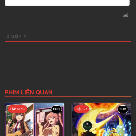
0
GÓP Ý
PHIM LIÊN QUAN
TẬP 12/12
TẬP 24
FHD
FHD