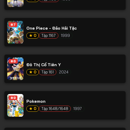
#7
One Piece - Đảo Hải Tặc
★ 0
Tập 1167
1999
#8
Đô Thị Cổ Tiên Y
★ 0
Tập 161
2024
#9
Pokemon
★ 0
Tập 1648/1648
1997