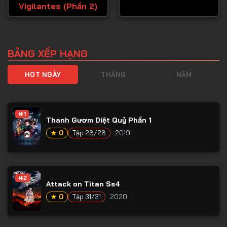
Vigilantes (Phần 2)
BẢNG XẾP HẠNG
HOT NGÀY
THÁNG
NĂM
#1
Thanh Gươm Diệt Quỷ Phần 1
★ 0
Tập 26/26
2019
#2
Attack on Titan Ss4
★ 0
Tập 31/31
2020