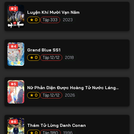
#3
Luyện Khí Mười Vạn Năm
★ 0
Tập 333
2023
#4
Grand Blue SS1
★ 0
Tập 12/12
2018
#5
Nữ Phản Diện Được Hoàng Tử Nước Láng
Giềng Yêu Mến
★ 0
Tập 12/12
2026
#6
Thám Tử Lừng Danh Conan
★ 0
Tập 1180
1996