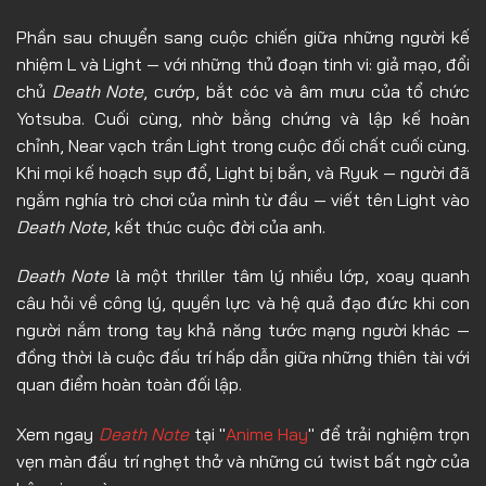
Tập 24
Phần sau chuyển sang cuộc chiến giữa những người kế
Tập 25
nhiệm L và Light — với những thủ đoạn tinh vi: giả mạo, đổi
Tập 26
chủ
Death Note
, cướp, bắt cóc và âm mưu của tổ chức
Yotsuba. Cuối cùng, nhờ bằng chứng và lập kế hoàn
Tập 27
chỉnh, Near vạch trần Light trong cuộc đối chất cuối cùng.
Tập 28
Khi mọi kế hoạch sụp đổ, Light bị bắn, và Ryuk — người đã
Tập 29
ngắm nghía trò chơi của mình từ đầu — viết tên Light vào
Death Note
, kết thúc cuộc đời của anh.
Tập 30
Tập 31
Death Note
là một thriller tâm lý nhiều lớp, xoay quanh
câu hỏi về công lý, quyền lực và hệ quả đạo đức khi con
Tập 32
người nắm trong tay khả năng tước mạng người khác —
Tập 33
đồng thời là cuộc đấu trí hấp dẫn giữa những thiên tài với
quan điểm hoàn toàn đối lập.
Tập 34
Tập 35
Xem ngay
Death Note
tại "
Anime Hay
" để trải nghiệm trọn
vẹn màn đấu trí nghẹt thở và những cú twist bất ngờ của
Tập 36