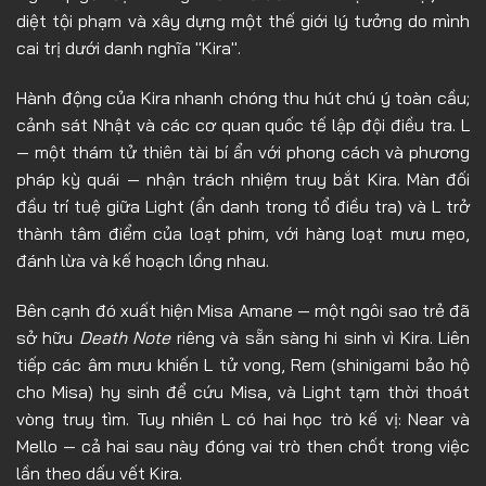
diệt tội phạm và xây dựng một thế giới lý tưởng do mình
Tập 12
cai trị dưới danh nghĩa "Kira".
Tập 13
Hành động của Kira nhanh chóng thu hút chú ý toàn cầu;
Tập 14
cảnh sát Nhật và các cơ quan quốc tế lập đội điều tra. L
Tập 15
— một thám tử thiên tài bí ẩn với phong cách và phương
pháp kỳ quái — nhận trách nhiệm truy bắt Kira. Màn đối
Tập 16
đầu trí tuệ giữa Light (ẩn danh trong tổ điều tra) và L trở
Tập 17
thành tâm điểm của loạt phim, với hàng loạt mưu mẹo,
đánh lừa và kế hoạch lồng nhau.
Tập 18
Tập 19
Bên cạnh đó xuất hiện Misa Amane — một ngôi sao trẻ đã
sở hữu
Death Note
riêng và sẵn sàng hi sinh vì Kira. Liên
Tập 20
tiếp các âm mưu khiến L tử vong, Rem (shinigami bảo hộ
Tập 21
cho Misa) hy sinh để cứu Misa, và Light tạm thời thoát
Tập 22
vòng truy tìm. Tuy nhiên L có hai học trò kế vị: Near và
Mello — cả hai sau này đóng vai trò then chốt trong việc
Tập 23
lần theo dấu vết Kira.