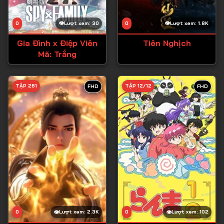
0
Lượt xem: 30
0
Lượt xem: 1.8K
Gia Đình x Điệp Viên
Tiên Nghịch
Mã: Trắng
TẬP 261
TẬP 12/12
FHD
FHD
0
Lượt xem: 2.3K
0
Lượt xem: 102