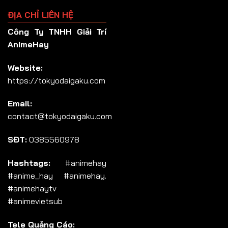
ĐỊA CHỈ LIÊN HỆ
Công Ty TNHH Giải Trí
AnimeHay
Website:
https://tokyodaigaku.com
Email:
contact@tokyodaigaku.com
SĐT:
0385560978
Hashtags:
#animehay
#anime_hay #animehay.
#animehaytv
#animevietsub
Tele Quảng Cáo: