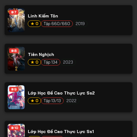
#7
Linh Kiếm Tôn
★ 0
Tập 660/660
2019
#8
Tiên Nghịch
★ 0
Tập 134
2023
#9
Lớp Học Đề Cao Thực Lực Ss2
★ 0
Tập 13/13
2022
#10
Lớp Học Đề Cao Thực Lực Ss1