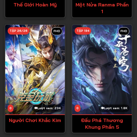
Thế Giới Hoàn Mỹ
Một Nửa Ranma Phần
1
TẬP 26/26
TẬP 194
FHD
FHD
0
Lượt xem: 234
0
Lượt xem: 1.8K
Người Chơi Khắc Kim
Đấu Phá Thương
Khung Phần 5