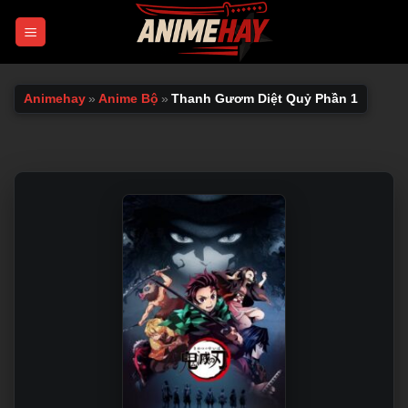
Chuyển
đến
nội
dung
Animehay
»
Anime Bộ
»
Thanh Gươm Diệt Quỷ Phần 1