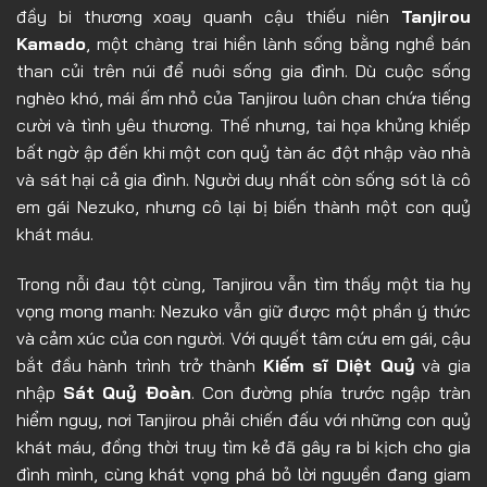
đầy bi thương xoay quanh cậu thiếu niên
Tanjirou
Tập 8
Kamado
, một chàng trai hiền lành sống bằng nghề bán
Tập 9
than củi trên núi để nuôi sống gia đình. Dù cuộc sống
Tập 10
nghèo khó, mái ấm nhỏ của Tanjirou luôn chan chứa tiếng
cười và tình yêu thương. Thế nhưng, tai họa khủng khiếp
Tập 11
bất ngờ ập đến khi một con quỷ tàn ác đột nhập vào nhà
Tập 12
và sát hại cả gia đình. Người duy nhất còn sống sót là cô
em gái Nezuko, nhưng cô lại bị biến thành một con quỷ
Tập 13
khát máu.
Tập 14
Tập 15
Trong nỗi đau tột cùng, Tanjirou vẫn tìm thấy một tia hy
vọng mong manh: Nezuko vẫn giữ được một phần ý thức
Tập 16
và cảm xúc của con người. Với quyết tâm cứu em gái, cậu
Tập 17
bắt đầu hành trình trở thành
Kiếm sĩ Diệt Quỷ
và gia
nhập
Sát Quỷ Đoàn
. Con đường phía trước ngập tràn
Tập 18
hiểm nguy, nơi Tanjirou phải chiến đấu với những con quỷ
Tập 19
khát máu, đồng thời truy tìm kẻ đã gây ra bi kịch cho gia
Tập 20
đình mình, cùng khát vọng phá bỏ lời nguyền đang giam