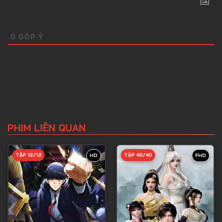
0
GÓP Ý
PHIM LIÊN QUAN
TẬP 12/12
TẬP 40/40
HD
FHD