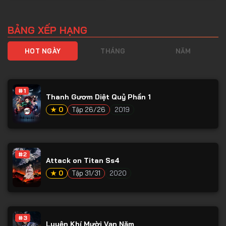
BẢNG XẾP HẠNG
HOT NGÀY
THÁNG
NĂM
#1
Thanh Gươm Diệt Quỷ Phần 1
★ 0
Tập 26/26
2019
#2
Attack on Titan Ss4
★ 0
Tập 31/31
2020
#3
Luyện Khí Mười Vạn Năm