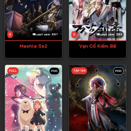
0
Lượt xem: 697
0
Lượt xem: 394
Mashle Ss2
Vạn Cổ Kiếm Đế
FULL
TẬP 134
FHD
FHD