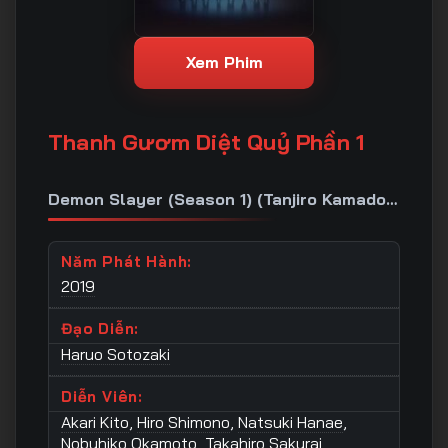
Xem Phim
Thanh Gươm Diệt Quỷ Phần 1
Demon Slayer (Season 1) (Tanjiro Kamado,
Unwavering Resolve Arc)
Năm Phát Hành:
2019
Đạo Diễn:
Haruo Sotozaki
Diễn Viên:
Akari Kito
,
Hiro Shimono
,
Natsuki Hanae
,
Nobuhiko Okamoto
,
Takahiro Sakurai
,