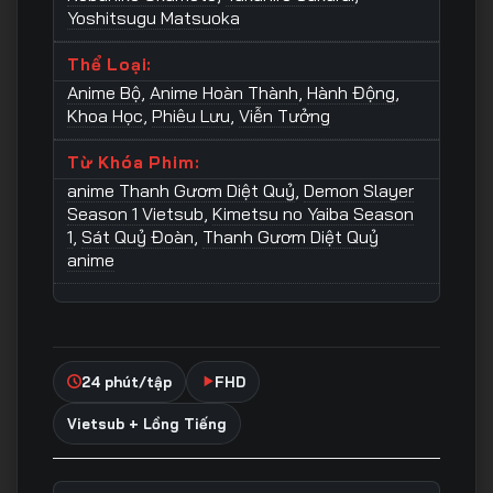
Yoshitsugu Matsuoka
Thể Loại:
Anime Bộ
,
Anime Hoàn Thành
,
Hành Động
,
Khoa Học
,
Phiêu Lưu
,
Viễn Tưởng
Từ Khóa Phim:
anime Thanh Gươm Diệt Quỷ
,
Demon Slayer
Season 1 Vietsub
,
Kimetsu no Yaiba Season
1
,
Sát Quỷ Đoàn
,
Thanh Gươm Diệt Quỷ
anime
24 phút/tập
FHD
Vietsub + Lồng Tiếng