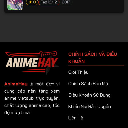
★ 0
Tập 12/12
2017
CHÍNH SÁCH VÀ ĐIỀU
KHOẢN
Giới Thiệu
Chính Sách Bảo Mật
AnimeHay
là một đơn vị
cung cấp nền tảng xem
Điều Khoản Sử Dụng
anime vietsub trực tuyến,
chất lượng anime cao, tốc
Khiếu Nại Bản Quyền
độ mượt mà!
Liên Hệ