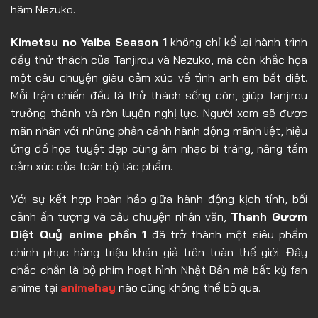
hãm Nezuko.
Tập 21
Tập 22
Kimetsu no Yaiba Season 1
không chỉ kể lại hành trình
đầy thử thách của Tanjirou và Nezuko, mà còn khắc họa
Tập 23
một câu chuyện giàu cảm xúc về tình anh em bất diệt.
Tập 24
Mỗi trận chiến đều là thử thách sống còn, giúp Tanjirou
trưởng thành và rèn luyện nghị lực. Người xem sẽ được
Tập 25
mãn nhãn với những phân cảnh hành động mãnh liệt, hiệu
Tập 26
ứng đồ họa tuyệt đẹp cùng âm nhạc bi tráng, nâng tầm
cảm xúc của toàn bộ tác phẩm.
Với sự kết hợp hoàn hảo giữa hành động kịch tính, bối
cảnh ấn tượng và câu chuyện nhân văn,
Thanh Gươm
Diệt Quỷ anime phần 1
đã trở thành một siêu phẩm
chinh phục hàng triệu khán giả trên toàn thế giới. Đây
chắc chắn là bộ phim hoạt hình Nhật Bản mà bất kỳ fan
anime tại
animehay
nào cũng không thể bỏ qua.