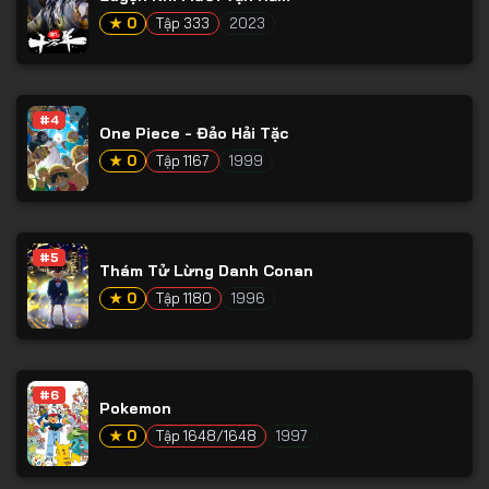
★ 0
Tập 333
2023
#4
One Piece - Đảo Hải Tặc
★ 0
Tập 1167
1999
#5
Thám Tử Lừng Danh Conan
★ 0
Tập 1180
1996
#6
Pokemon
★ 0
Tập 1648/1648
1997