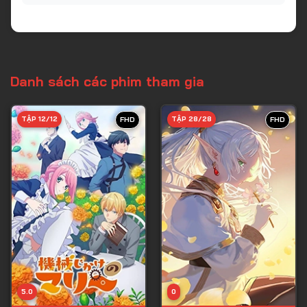
Danh sách các phim tham gia
TẬP 12/12
TẬP 28/28
FHD
FHD
5.0
0