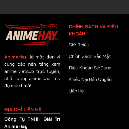
CHÍNH SÁCH VÀ ĐIỀU
KHOẢN
Giới Thiệu
Chính Sách Bảo Mật
AnimeHay
là một đơn vị
cung cấp nền tảng xem
Điều Khoản Sử Dụng
anime vietsub trực tuyến,
chất lượng anime cao, tốc
Khiếu Nại Bản Quyền
độ mượt mà!
Liên Hệ
ĐỊA CHỈ LIÊN HỆ
Công Ty TNHH Giải Trí
AnimeHay