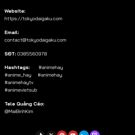
Website:
https://tokyodaigaku.com
Email:
contact@tokyodaigaku.com
SĐT:
0385560978
Hashtags:
#animehay
#anime_hay #animehay.
#animehaytv
#animevietsub
Tele Quảng Cáo:
@MaiBinhKim