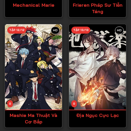
Mechanical Marie
Frieren Pháp Sư Tiễn
Táng
TẬP 12/12
TẬP 13/13
HD
HD
0
0
Mashie Ma Thuật Và
Địa Ngục Cực Lạc
Cơ Bắp