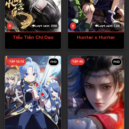
Tập 59
Tập 60
0
Lượt xem: 298
0
Lượt xem: 1.2K
Tập 61
Tiểu Tiên Chi Dao
Hunter x Hunter
Tập 62
Tập 63
Tập 64
TẬP 12/12
TẬP 40
FHD
FHD
Tập 65
Tập 66
Tập 67
Tập 68
Tập 69
Tập 70
Tập 71