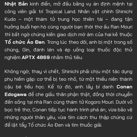
Nhật Bản
kinh điển, mở đầu bằng vụ án định mệnh tại
Tập 8
công viên giải trí Tropical Land. Nhân vật chính Shinichi
Kudo – một thám tử trung học thiên tài – đang tận
Tập 9
hưởng buổi hẹn hò cùng người bạn thời thơ ấu Ran Mouri
Tập 10
thì bất ngờ chứng kiến giao dịch mờ ám của hai kẻ thuộc
Tổ chức Áo Đen
. Trong lúc theo dõi, anh bị một trong số
Tập 11
chúng, Gin, đánh lén và ép uống loại thuốc độc thử
Tập 12
nghiệm
APTX 4869
nhằm thủ tiêu.
Tập 13
Không ngờ, thay vì chết, Shinichi phải chịu một tác dụng
Tập 14
phụ hiếm gặp: cơ thể bị teo nhỏ, từ một thiếu niên thành
Tập 15
cậu bé tiểu học. Kể từ đó, anh lấy bí danh
Conan
Edogawa
để che giấu thân phận thật, đồng thời chuyển
Tập 16
đến sống tại nhà Ran cùng thám tử Kogoro Mouri. Dưới vỏ
Tập 17
bọc trẻ thơ, Conan tiếp tục hành trình phá án, vừa bảo vệ
những người thân yêu, vừa tìm cách thu thập chứng cứ
Tập 18
để lật tẩy Tổ chức Áo Đen và tìm thuốc giải.
Tập 19