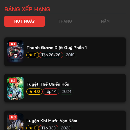
Tập 97
BẢNG XẾP HẠNG
Tập 98
HOT NGÀY
THÁNG
NĂM
Tập 99
Tập 100
#1
Tập 101
Thanh Gươm Diệt Quỷ Phần 1
Tập 102
★ 0
Tập 26/26
2019
Tập 103
Tập 104
#2
Tuyệt Thế Chiến Hồn
Tập 105
★ 4.0
Tập 171
2024
Tập 106
Tập 107
Tập 108
#3
Luyện Khí Mười Vạn Năm
Tập 109
★ 0
Tập 333
2023