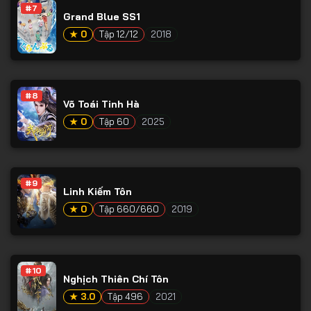
#7
Grand Blue SS1
Tập 123
★ 0
Tập 12/12
2018
Tập 124
Tập 125
Tập 126
#8
Võ Toái Tinh Hà
Tập 127
★ 0
Tập 60
2025
Tập 128
Tập 129
#9
Tập 130
Linh Kiếm Tôn
★ 0
Tập 660/660
2019
Tập 131
Tập 132
Tập 133
#10
Nghịch Thiên Chí Tôn
Tập 134
★ 3.0
Tập 496
2021
Tập 135