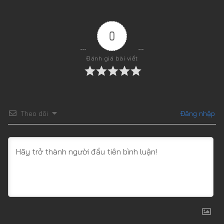
Tập 33
Tập 34
0
Tập 35
Đánh giá bài viết
Tập 36
Tập 37
Tập 38
Tập 39
Theo dõi
Đăng nhập
Tập 40
Tập 41
Tập 42
Tập 43
Tập 44
Tập 45