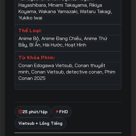
Hayashibara
,
Minami Takayama
,
Rikiya
Koyama
,
Wakana Yamazaki
,
Wataru Takagi
,
Yukiko Iwai
Thể Loại:
Anime Bộ
,
Anime Đang Chiếu
,
Anime Thứ
Bảy
,
Bí Ẩn
,
Hài Hước
,
Hoạt Hình
Từ Khóa Phim:
Conan Edogawa Vietsub
,
Conan thuyết
minh
,
Conan Vietsub
,
detective conan
,
Phim
Conan 2025
25 phút/tập
FHD
Vietsub + Lồng Tiếng