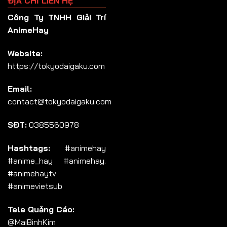
ĐỊA CHỈ LIÊN HỆ
Tập 148
Công Ty TNHH Giải Trí
Tập 149
AnimeHay
Tập 150
Website:
Tập 151
https://tokyodaigaku.com
Tập 152
Email:
Tập 153
contact@tokyodaigaku.com
Tập 154
SĐT:
0385560978
Tập 155
Tập 156
Hashtags:
#animehay
#anime_hay #animehay.
Tập 157
#animehaytv
Tập 158
#animevietsub
Tập 159
Tele Quảng Cáo:
Tập 160
@MaiBinhKim