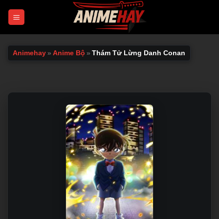
Chuyển
đến
nội
dung
Animehay
»
Anime Bộ
»
Thám Tử Lừng Danh Conan