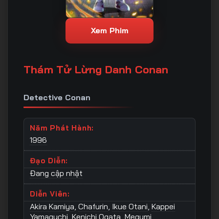
Xem Phim
Thám Tử Lừng Danh Conan
Detective Conan
Năm Phát Hành:
1996
Đạo Diễn:
Đang cập nhật
Diễn Viên:
Akira Kamiya
,
Chafurin
,
Ikue Otani
,
Kappei
Yamaguchi
,
Kenichi Ogata
,
Megumi