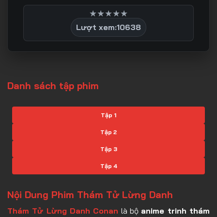
★
★
★
★
★
Lượt xem:
10638
Danh sách tập phim
Tập 1
Tập 2
Tập 3
Tập 4
Tập 5
Nội Dung Phim Thám Tử Lừng Danh
Tập 6
Thám Tử Lừng Danh Conan
là bộ
anime trinh thám
Tập 7