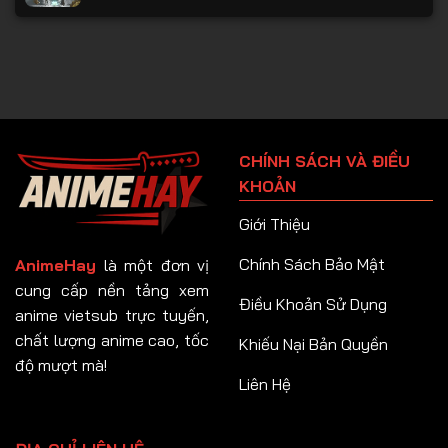
Tập 136
Tập 137
Tập 138
Tập 139
CHÍNH SÁCH VÀ ĐIỀU
Tập 140
KHOẢN
Tập 141
Giới Thiệu
Tập 142
Chính Sách Bảo Mật
AnimeHay
là một đơn vị
Tập 143
cung cấp nền tảng xem
Điều Khoản Sử Dụng
anime vietsub trực tuyến,
Tập 144
chất lượng anime cao, tốc
Khiếu Nại Bản Quyền
Tập 145
độ mượt mà!
Liên Hệ
Tập 146
Tập 147