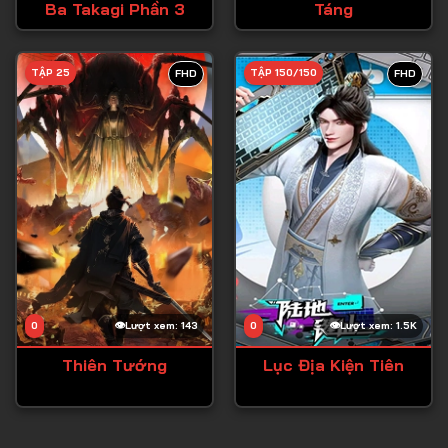
Tập 84
Ba Takagi Phần 3
Táng
Tập 85
TẬP 25
TẬP 150/150
FHD
FHD
Tập 86
Tập 87
Tập 88
Tập 89
Tập 90
Tập 91
Tập 92
Tập 93
0
Lượt xem: 143
0
Lượt xem: 1.5K
Tập 94
Thiên Tướng
Lục Địa Kiện Tiên
Tập 95
Tập 96