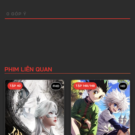
Tập 46
0
GÓP Ý
Tập 47
Tập 48
Tập 49
Tập 50
Tập 51
PHIM LIÊN QUAN
Tập 52
Tập 53
TẬP 40
TẬP 148/148
FHD
HD
Tập 54
Tập 55
Tập 56
Tập 57
Tập 58