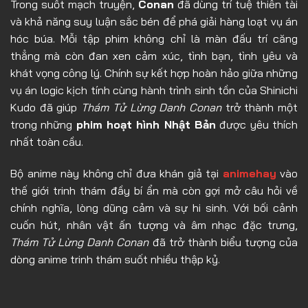
Trong suốt mạch truyện,
Conan
đã dùng trí tuệ thiên tài
Tập 20
và khả năng suy luận sắc bén để phá giải hàng loạt vụ án
Tập 21
hóc búa. Mỗi tập phim không chỉ là màn đấu trí căng
Tập 22
thẳng mà còn đan xen cảm xúc, tình bạn, tình yêu và
khát vọng công lý. Chính sự kết hợp hoàn hảo giữa những
Tập 23
vụ án logic kịch tính cùng hành trình sinh tồn của Shinichi
Tập 24
Kudo đã giúp
Thám Tử Lừng Danh Conan
trở thành một
trong những
phim hoạt hình Nhật Bản
được yêu thích
Tập 25
nhất toàn cầu.
Tập 26
Bộ anime này không chỉ đưa khán giả tại
animehay
vào
Tập 27
thế giới trinh thám đầy bí ẩn mà còn gợi mở câu hỏi về
Tập 28
chính nghĩa, lòng dũng cảm và sự hi sinh. Với bối cảnh
Tập 29
cuốn hút, nhân vật ấn tượng và âm nhạc đặc trưng,
Thám Tử Lừng Danh Conan
đã trở thành biểu tượng của
Tập 30
dòng anime trinh thám suốt nhiều thập kỷ.
Tập 31
Tập 32