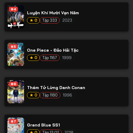
#4
Luyện Khí Mười Vạn Năm
★ 0
Tập 333
2023
#5
One Piece - Đảo Hải Tặc
★ 0
Tập 1167
1999
#6
Thám Tử Lừng Danh Conan
★ 0
Tập 1180
1996
#7
Grand Blue SS1
★ 0
Tập 12/12
2018