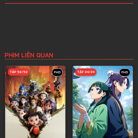
PHIM LIÊN QUAN
TẬP 52/52
TẬP 24/24
FHD
FHD