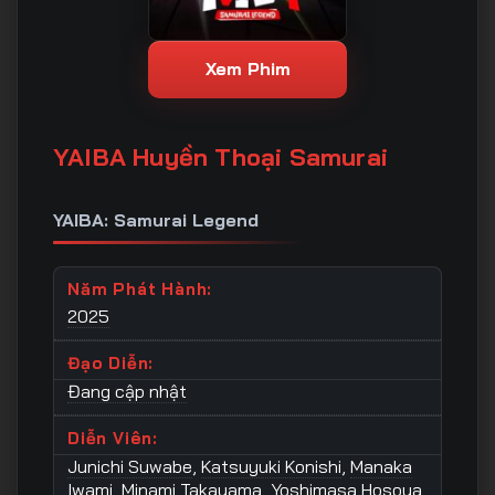
Xem Phim
YAIBA Huyền Thoại Samurai
YAIBA: Samurai Legend
Năm Phát Hành:
2025
Đạo Diễn:
Đang cập nhật
Diễn Viên:
Junichi Suwabe
,
Katsuyuki Konishi
,
Manaka
Iwami
,
Minami Takayama
,
Yoshimasa Hosoya