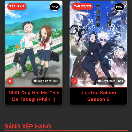
TẬP 12/12
TẬP 25/25
FHD
FHD
0
Lượt xem: 182
0
Lượt xem: 424
Nhất Quỷ Nhì Ma Thứ
Jujutsu Kaisen
Ba Takagi (Phần 1)
Season 2
BẢNG XẾP HẠNG