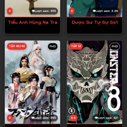
0
Lượt xem: 455
0
Lượt xem: 2.2K
Tiểu Anh Hùng Na Tra
Dược Sư Tự Sự Ss1
TẬP 40/40
TẬP 12
FHD
FHD
0
Lượt xem: 395
5.0
Lượt xem: 421