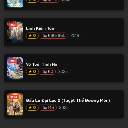
#8
Linh Kiếm Tôn
★ 0
Tập 660/660
2019
#9
Võ Toái Tinh Hà
★ 0
Tập 60
2025
#10
Đấu La Đại Lục 2 (Tuyệt Thế Đường Môn)
★ 0
Tập 146
2023