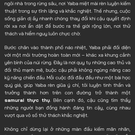
Tập 10
ngôi nhà trong rừng sâu, nơi Yaiba miệt mài rèn luyện kiếm
thuật trong sự tĩnh lặng và khắc nghiệt. Thế nhưng, cuộc
Tập 11
sống giản dị ấy nhanh chóng thay đổi khi cậu quyết định
Tập 12
rời xa nơi ẩn dật để bước ra thế giới rộng lớn, nơi thử
Tập 13
thách và hiểm nguy luôn chực chờ.
Tập 14
Bước chân vào thành phố náo nhiệt, Yaiba phải đối diện
Tập 15
với một môi trường hoàn toàn mới – khác xa khung cảnh
yên bình của núi rừng. Đây là nơi quy tụ những cao thủ và
Tập 16
đối thủ mạnh mẽ, buộc cậu phải không ngừng nâng cao
Tập 17
kỹ năng chiến đấu. Mỗi cuộc đối đầu đều như một bài học
quý giá, giúp Yaiba rèn giũa ý chí, tôi luyện tinh thần và
Tập 18
trưởng thành hơn trên con đường trở thành một
Tập 19
samurai thực thụ
. Bên cạnh đó, cậu cũng tìm thấy
Tập 20
những người bạn đồng hành đáng tin cậy, cùng nhau
vượt qua vô số thử thách khắc nghiệt.
Tập 21
Tập 22
Không chỉ dừng lại ở những màn đấu kiếm mãn nhãn,