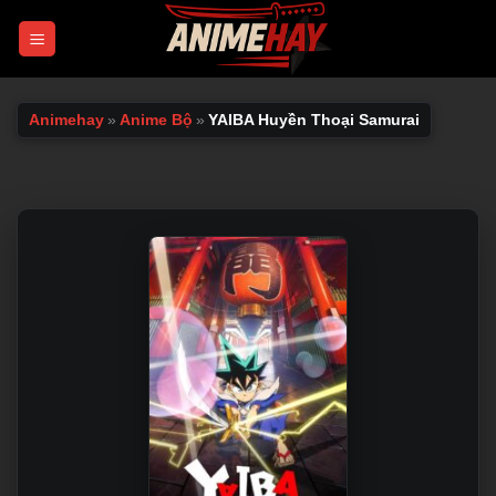
Chuyển
đến
nội
dung
Animehay
»
Anime Bộ
»
YAIBA Huyền Thoại Samurai