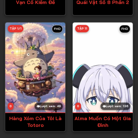
Vạn Cổ Kiếm Đế
Quái Vật Số 8 Phần 2
TẬP 1/1
TẬP 11
FHD
FHD
0
Lượt xem: 48
0
Lượt xem: 136
Hàng Xóm Của Tôi Là
Alma Muốn Có Một Gia
Totoro
Đình