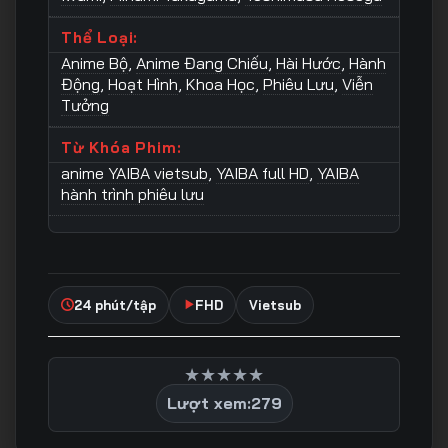
Thể Loại:
Anime Bộ
,
Anime Đang Chiếu
,
Hài Hước
,
Hành
Động
,
Hoạt Hình
,
Khoa Học
,
Phiêu Lưu
,
Viễn
Tưởng
Từ Khóa Phim:
anime YAIBA vietsub
,
YAIBA full HD
,
YAIBA
hành trình phiêu lưu
24 phút/tập
FHD
Vietsub
★
★
★
★
★
Lượt xem:
279