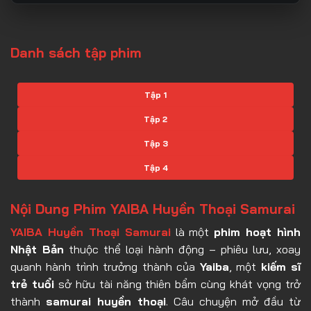
Danh sách tập phim
Tập 1
Tập 2
Tập 3
Tập 4
Tập 5
Nội Dung Phim YAIBA Huyền Thoại Samurai
Tập 6
YAIBA Huyền Thoại Samurai
là một
phim hoạt hình
Tập 7
Nhật Bản
thuộc thể loại hành động – phiêu lưu, xoay
Tập 8
quanh hành trình trưởng thành của
Yaiba
, một
kiếm sĩ
trẻ tuổi
sở hữu tài năng thiên bẩm cùng khát vọng trở
Tập 9
thành
samurai huyền thoại
. Câu chuyện mở đầu từ