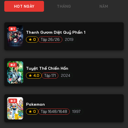
HOT NGÀY
THÁNG
NĂM
#1
Thanh Gươm Diệt Quỷ Phần 1
★ 0
Tập 26/26
2019
#2
Tuyệt Thế Chiến Hồn
★ 4.0
Tập 171
2024
#3
Pokemon
★ 0
Tập 1648/1648
1997