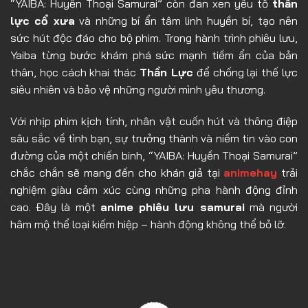
“YAIBA: Huyền Thoại Samurai” còn đan xen yếu tố
thần
Tập 23
lực cổ xưa
và những bí ẩn tâm linh huyền bí, tạo nên
Tập 24
sức hút độc đáo cho bộ phim. Trong hành trình phiêu lưu,
Yaiba từng bước khám phá sức mạnh tiềm ẩn của bản
thân, học cách khai thác
Thần Lực
để chống lại thế lực
siêu nhiên và bảo vệ những người mình yêu thương.
Với nhịp phim kịch tính, nhân vật cuốn hút và thông điệp
sâu sắc về tình bạn, sự trưởng thành và niềm tin vào con
đường của một chiến binh, “YAIBA: Huyền Thoại Samurai”
chắc chắn sẽ mang đến cho khán giả tại
animehay
trải
nghiệm giàu cảm xúc cùng những pha hành động đỉnh
cao. Đây là một
anime phiêu lưu samurai
mà người
hâm mộ thể loại kiếm hiệp – hành động không thể bỏ lỡ.