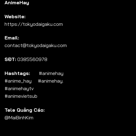
AnimeHay
Website:
https://tokyodaigaku.com
Email:
contact@tokyodaigaku.com
SĐT:
0385560978
Hashtags:
#animehay
#anime_hay #animehay.
#animehaytv
#animevietsub
Tele Quảng Cáo:
@MaiBinhKim