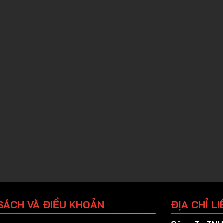
SÁCH VÀ ĐIỀU KHOẢN
ĐỊA CHỈ LI