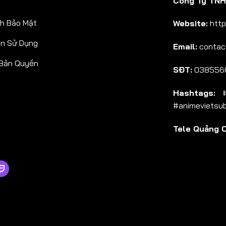
Công Ty TNHH
h Bảo Mật
Website:
http
ản Sử Dụng
Email:
contac
 Bản Quyền
SĐT:
038556
Hashtags:
#a
#animevietsu
Tele Quảng 