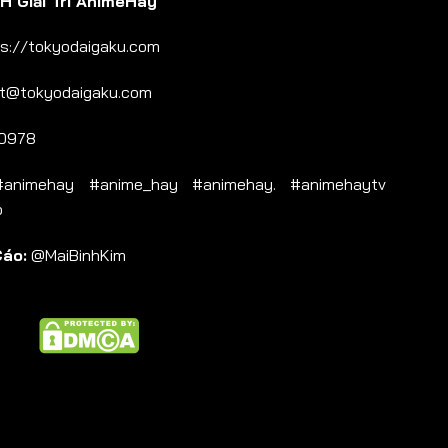
 Giải Trí AnimeHay
s://tokyodaigaku.com
t@tokyodaigaku.com
0978
nimehay #anime_hay #animehay. #animehaytv
b
Cáo:
@MaiBinhKim