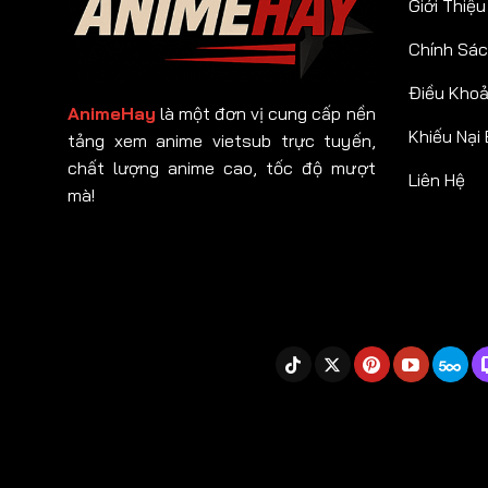
Giới Thiệu
Chính Sác
Điều Kho
AnimeHay
là một đơn vị cung cấp nền
Khiếu Nại
tảng xem anime vietsub trực tuyến,
chất lượng anime cao, tốc độ mượt
Liên Hệ
mà!