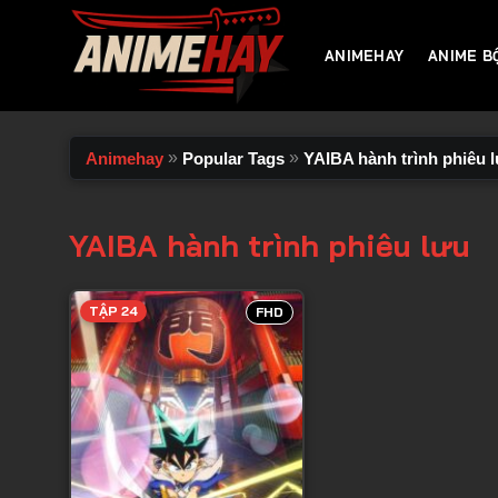
Chuyển
đến
ANIMEHAY
ANIME B
nội
dung
»
»
Animehay
Popular Tags
YAIBA hành trình phiêu 
YAIBA hành trình phiêu lưu
TẬP 24
FHD