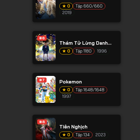
★ 0
Tập 660/660
2019
#6
Thám Tử Lừng Danh
Conan
★ 0
Tập 1180
1996
#7
Pokemon
★ 0
Tập 1648/1648
1997
#8
Tiên Nghịch
★ 0
Tập 134
2023