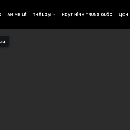
Ộ
ANIME LẺ
THỂ LOẠI
HOẠT HÌNH TRUNG QUỐC
LỊCH
lưu