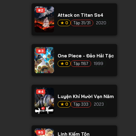
#2
Attack on Titan Ss4
★ 0
Tập 31/31
2020
#3
One Piece - Đảo Hải Tặc
★ 0
Tập 1167
1999
#4
Luyện Khí Mười Vạn Năm
★ 0
Tập 333
2023
#5
Linh Kiếm Tôn