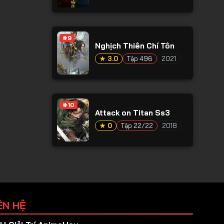
#9
Nghịch Thiên Chí Tôn
★ 3.0
Tập 496
2021
#10
Attack on Titan Ss3
★ 0
Tập 22/22
2018
ÊN HỆ