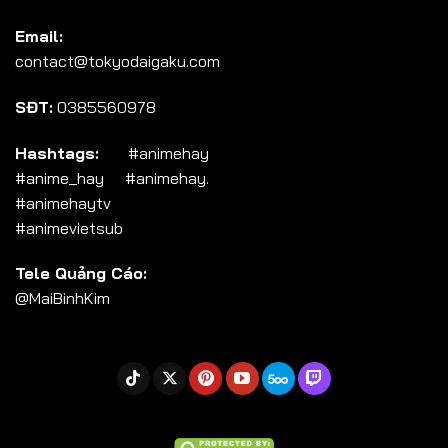
Email:
contact@tokyodaigaku.com
SĐT:
0385560978
Hashtags:
#animehay
#anime_hay #animehay.
#animehaytv
#animevietsub
Tele Quảng Cáo:
@MaiBinhKim