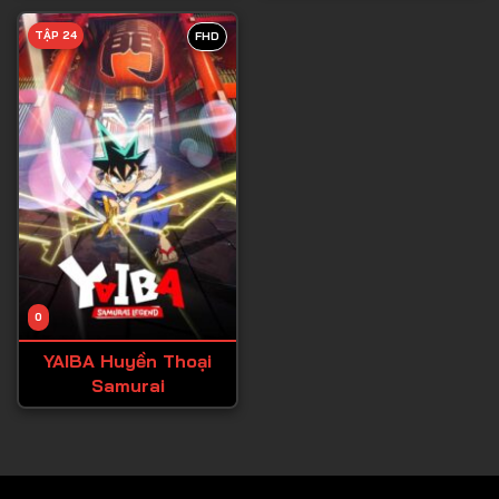
TẬP 24
FHD
0
YAIBA Huyền Thoại
Samurai