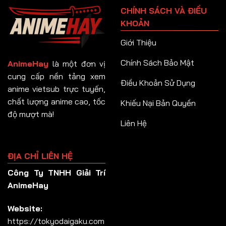
CHÍNH SÁCH VÀ ĐIỀU
KHOẢN
Giới Thiệu
Chính Sách Bảo Mật
AnimeHay
là một đơn vị
cung cấp nền tảng xem
Điều Khoản Sử Dụng
anime vietsub trực tuyến,
chất lượng anime cao, tốc
Khiếu Nại Bản Quyền
độ mượt mà!
Liên Hệ
ĐỊA CHỈ LIÊN HỆ
Công Ty TNHH Giải Trí
AnimeHay
Website:
https://tokyodaigaku.com