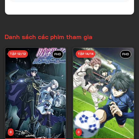
Danh sách các phim tham gia
TẬP 12/12
TẬP 14/14
FHD
FHD
0
0