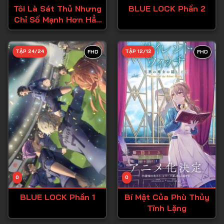
Tôi Là Sát Thủ Nhưng
BLUE LOCK Phần 2
Chỉ Số Mạnh Hơn Hẳn
Dũng Sĩ
TẬP 24/24
TẬP 12/12
FHD
FHD
0
0
BLUE LOCK Phần 1
Bí Mật Của Phù Thủy
Tĩnh Lặng