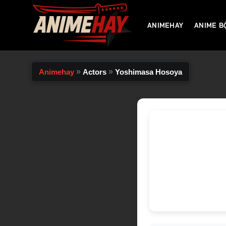
Chuyển
đến
ANIMEHAY
ANIME B
nội
dung
»
»
Animehay
Actors
Yoshimasa Hosoya