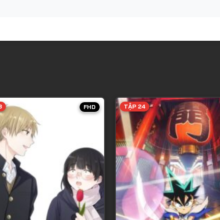
3
TẬP 24
FHD