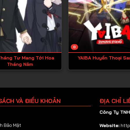
0
háng Tư Mang Tới Hoa
YAIBA Huyền Thoại Sa
Tháng Năm
SÁCH VÀ ĐIỀU KHOẢN
ĐỊA CHỈ LI
Công Ty TNHH
h Bảo Mật
Website:
http