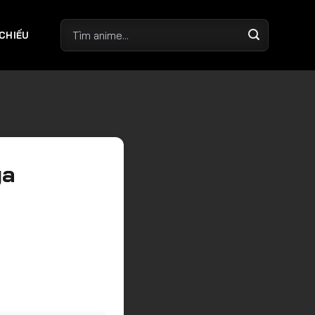
 CHIẾU
ya