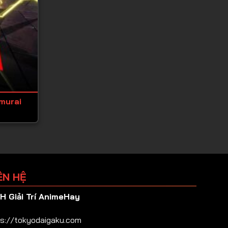
murai
ÊN HỆ
 Giải Trí AnimeHay
s://tokyodaigaku.com