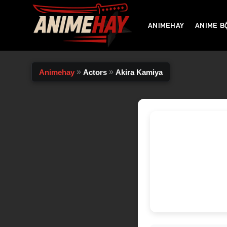
Chuyển
đến
ANIMEHAY
ANIME B
nội
dung
»
»
Animehay
Actors
Akira Kamiya