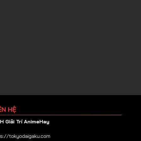
ÊN HỆ
 Giải Trí AnimeHay
s://tokyodaigaku.com