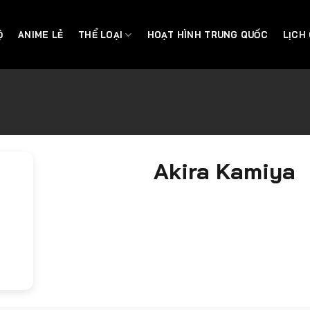
Ộ
ANIME LẺ
THỂ LOẠI
HOẠT HÌNH TRUNG QUỐC
LỊCH
Akira Kamiya