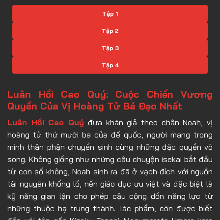
Tập 1
Tập 2
Tập 3
Tập 4
Tập 5
Luân Hồi Cao Quý: Cuộc Chiến Vương
Tập 6
Quyền Của Vị Hoàng Tử Bá Đạo Nhất
Tập 7
Luân Hồi Cao Quý
đưa khán giả theo chân Noah, vị
hoàng tử thứ mười ba của đế quốc, người mang trong
Tập 8
mình thân phận chuyển sinh cùng những đặc quyền vô
Tập 9
song. Không giống như những câu chuyện isekai bắt đầu
Tập 10
từ con số không, Noah sinh ra đã ở vạch đích với nguồn
tài nguyên khổng lồ, nền giáo dục ưu việt và đặc biệt là
Tập 11
kỹ năng gian lận cho phép cậu cộng dồn năng lực từ
Tập 12
những thuộc hạ trung thành. Tác phẩm, còn được biết