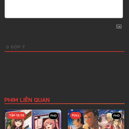
0
GÓP Ý
PHIM LIÊN QUAN
TẬP 12/12
FULL
FHD
FHD