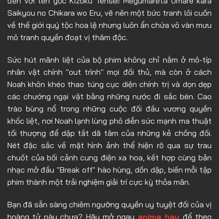
đến với tên gốc Kizoku Tensei: Megumareta Umare kara
Saikyou no Chikara wo Eru, vẽ nên một bức tranh lôi cuốn
về thế giới quý tộc hoa lệ nhưng luôn ẩn chứa vô vàn mưu
mô tranh quyền đoạt vị thâm độc.
Sức hút mãnh liệt của bộ phim không chỉ nằm ở mô-típ
nhân vật chính "out trình" mọi đối thủ, mà còn ở cách
Noah khôn khéo thao túng cục diện chính trị và dọn dẹp
các chướng ngại vật bằng những nước đi sắc bén. Cao
trào bùng nổ trong những cuộc đối đầu vương quyền
khốc liệt, nơi Noah lạnh lùng phô diễn sức mạnh ma thuật
tối thượng để dập tắt dã tâm của những kẻ chống đối.
Nét đặc sắc về mặt hình ảnh thể hiện rõ qua sự trau
chuốt của bối cảnh cung điện xa hoa, kết hợp cùng bản
nhạc mở đầu "Break off" hào hùng, dồn dập, biến mỗi tập
phim thành một trải nghiệm giải trí cực kỳ thỏa mãn.
Bạn đã sẵn sàng chiêm ngưỡng quyền uy tuyệt đối của vị
hoàng tử này chưa? Hãy mở ngay
anime hay
để theo