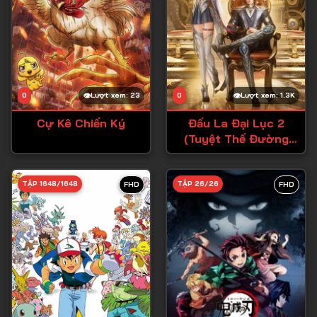
0
Lượt xem: 23
0
Lượt xem: 1.3K
Cự Kê Chiến Ký
Đấu La Đại Lục 2
(Tuyệt Thế Đường
Môn)
TẬP 1648/1648
TẬP 26/26
FHD
FHD