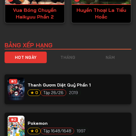
Vua Bóng Chuyền
Huyền Thoại La Tiểu
Haikyuu Phần 2
Hoắc
BẢNG XẾP HẠNG
HOT NGÀY
THÁNG
NĂM
#1
Thanh Gươm Diệt Quỷ Phần 1
★ 0
Tập 26/26
2019
#2
Pokemon
★ 0
Tập 1648/1648
1997