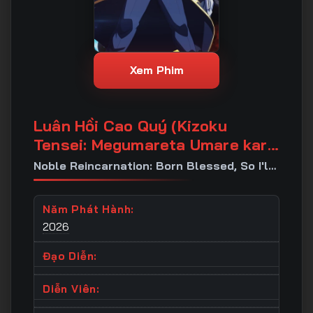
Xem Phim
Luân Hồi Cao Quý (Kizoku
Tensei: Megumareta Umare kara
Saikyou no Chikara wo Eru)
Noble Reincarnation: Born Blessed, So I'll
Obtain Ultimate Power
Năm Phát Hành:
2026
Đạo Diễn:
Diễn Viên: