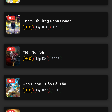
#3
Thám Tử Lừng Danh Conan
★ 0
Tập 1180
1996
#4
Tiên Nghịch
★ 0
Tập 134
2023
#5
One Piece - Đảo Hải Tặc
★ 0
Tập 1167
1999