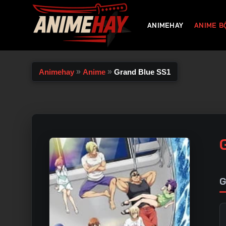
Chuyển
đến
ANIMEHAY
ANIME B
nội
dung
»
»
Animehay
Anime
Grand Blue SS1
G