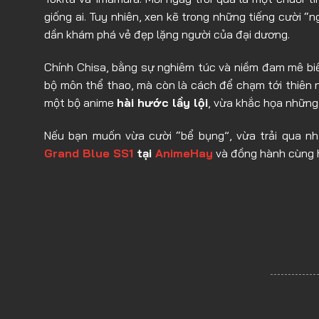
giống ai. Tuy nhiên, xen kẽ trong những tiếng cười 
dần khám phá vẻ đẹp lặng người của đại dương.
Chính Chisa, bằng sự nghiêm túc và niềm đam mê biển 
bộ môn thể thao, mà còn là cách để chạm tới thiên n
một bộ anime
hài hước lầy lội
, vừa khắc họa những 
Nếu bạn muốn vừa cười “bể bụng”, vừa trải qua n
Grand Blue SS1
tại
AnimeHay
và đồng hành cùng h