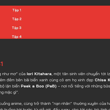
Tập 1
Tập 2
Tập 3
Tập 4
Tập 5
Tập 6
1
Tập 7
Tập 8
ng như mơ” của
Iori Kitahara
, một tân sinh viên chuyển tới I
ng êm đềm bên bãi biển xanh cùng cô em họ xinh đẹp
Chisa 
Tập 9
 bộ lặn biển
Peek a Boo (PaB)
– nơi nổi tiếng với những bữa
Tập 10
ng mặc gì”.
Tập 11
 cuồng anime, cùng trở thành “nạn nhân” thường xuyên của h
Tập 12
nh huống hài hước từ giả gái, đấu rượu, cho tới các trò tinh 