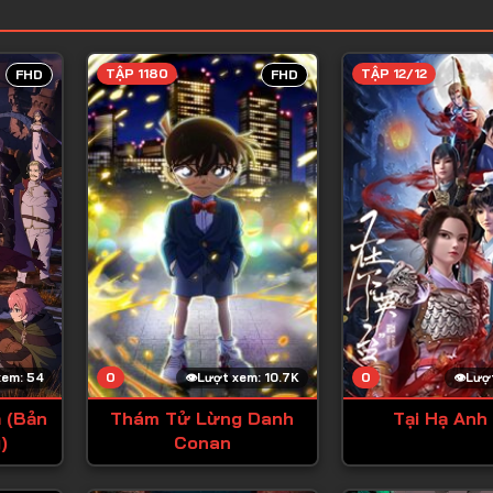
TẬP 1180
TẬP 12/12
FHD
FHD
0
0
xem: 54
Lượt xem: 10.7K
Lượt
 (Bản
Thám Tử Lừng Danh
Tại Hạ Anh
)
Conan