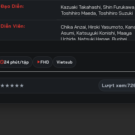
Đạo Diễn:
Kazuaki Takahashi
,
Shin Furukawa
Toshihiro Maeda
,
Toshihiro Suzuki
Diễn Viên:
Chika Anzai
,
Hiroki Yasumoto
,
Kan
Asumi
,
Katsuyuki Konishi
,
Maaya
Uchida
,
Natsuki Hanae
,
Ryohei
Kimura
,
Ryouhei Kimura
,
Saki
Yamakita
,
Toa Yukinari
,
Yuma
Uchida
,
Yuuma Uchida
24 phút/tập
FHD
Vietsub
Thể Loại:
Anime
,
Anime Bộ
,
Anime Hoàn
Thành
,
Chính Kịch
,
Hài Hước
,
Hoạ
Hình
,
Tâm Lý
,
Thể Thao
,
Tình Cảm
★
★
★
★
★
Lượt xem:
72
Từ Khóa Phim:
Anime Cô gái thích lặn
,
Anime lặn
biển
,
Grand Blue 1
,
grand blue
anime
,
Grand Blue Dreaming anim
grand blue vietsub
,
Trà ô long chá
được anime