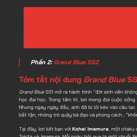
Phần 2:
Grand Blue SS2
Tóm tắt nội dung
Grand Blue
SS
Grand Blue
SS1 mở ra hành trình “đời sinh viên khô
học đại học. Trong tâm trí, Iori mong đợi cuộc số
Nhưng ngay ngày đầu, anh đã bị lôi kéo vào câu lạc
bất tận, những trò quậy bá đạo và phong cách... “khô
Tại đây, Iori kết bạn với
Kohei Imamura
, một otaku
Tokita và Imamura. Mỗi ngày trôi qua là một chuỗi tì