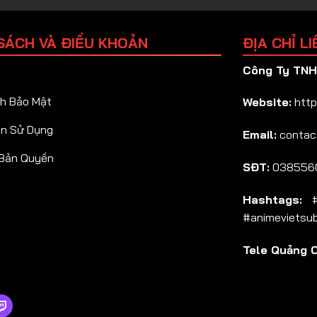
SÁCH VÀ ĐIỀU KHOẢN
ĐỊA CHỈ LI
Công Ty TNHH
h Bảo Mật
Website:
http
ản Sử Dụng
Email:
contac
 Bản Quyền
SĐT:
038556
Hashtags:
#a
#animevietsu
Tele Quảng 