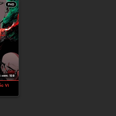
FHD
 xem: 159
c Vi