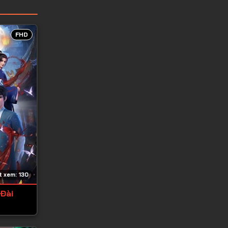
FHD
 xem: 130
 Đài