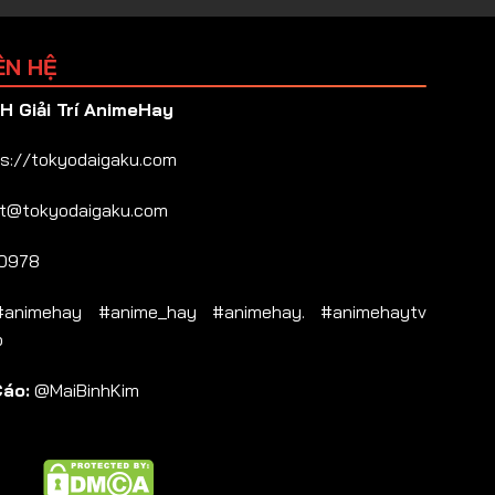
ÊN HỆ
 Giải Trí AnimeHay
s://tokyodaigaku.com
t@tokyodaigaku.com
0978
nimehay #anime_hay #animehay. #animehaytv
b
Cáo:
@MaiBinhKim