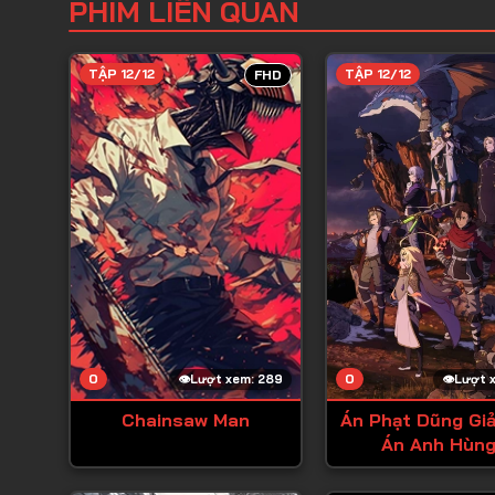
PHIM LIÊN QUAN
TẬP 12/12
TẬP 12/12
FHD
0
0
Lượt xem: 289
Lượt 
Chainsaw Man
Án Phạt Dũng Giả
Án Anh Hùng