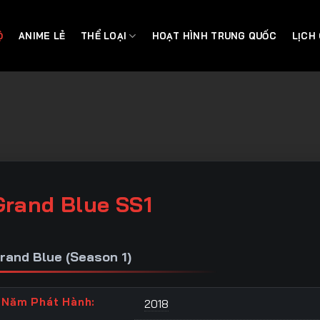
Ộ
ANIME LẺ
THỂ LOẠI
HOẠT HÌNH TRUNG QUỐC
LỊCH
Grand Blue SS1
rand Blue (Season 1)
Năm Phát Hành:
2018