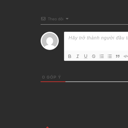
Theo dõi
0
GÓP Ý