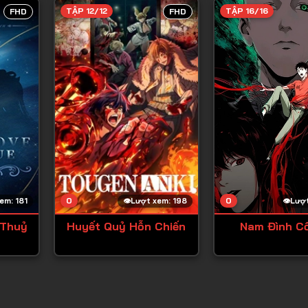
TẬP 12/12
TẬP 16/16
FHD
FHD
0
0
em: 181
Lượt xem: 198
Lượt
 Thuỷ
Huyết Quỷ Hỗn Chiến
Nam Đình Cố