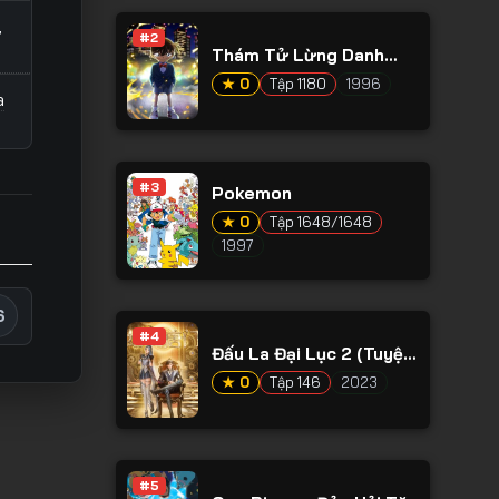
,
#2
Thám Tử Lừng Danh
Conan
★ 0
Tập 1180
1996
a
#3
Pokemon
★ 0
Tập 1648/1648
1997
t
6
#4
Đấu La Đại Lục 2 (Tuyệt
Thế Đường Môn)
★ 0
Tập 146
2023
e
,
y
#5