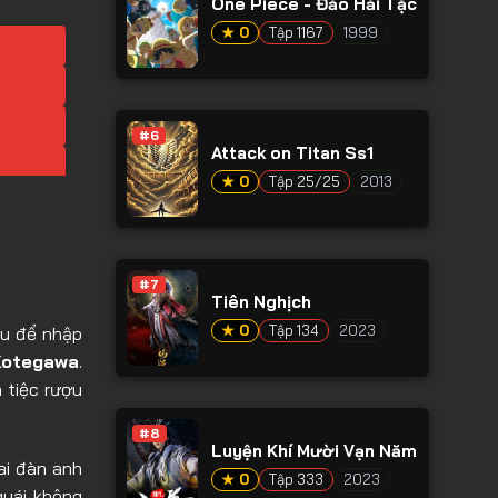
One Piece - Đảo Hải Tặc
★ 0
Tập 1167
1999
#6
Attack on Titan Ss1
★ 0
Tập 25/25
2013
#7
Tiên Nghịch
★ 0
Tập 134
2023
zu để nhập
Kotegawa
.
 tiệc rượu
#8
Luyện Khí Mười Vạn Năm
ai đàn anh
★ 0
Tập 333
2023
quái không