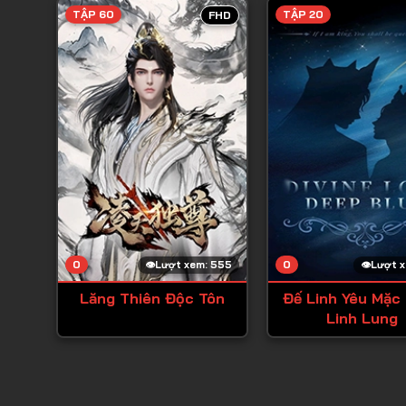
TẬP 60
TẬP 20
FHD
0
0
Lượt xem: 555
Lượt x
Lăng Thiên Độc Tôn
Đế Linh Yêu Mặc
Linh Lung