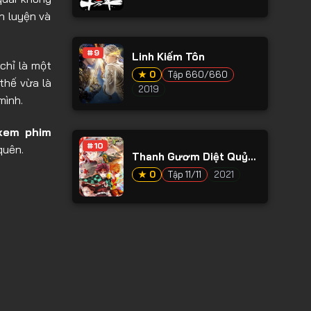
n luyện và
#9
Linh Kiếm Tôn
chỉ là một
★ 0
Tập 660/660
 thế vừa là
2019
mình.
xem phim
#10
quên.
Thanh Gươm Diệt Quỷ
Phần 2
★ 0
Tập 11/11
2021