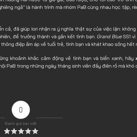
“nghiêng ngả” là hành trình mà nhóm PaB cùng nhau học tập, rè
cả, đã giúp Iori nhận ra ý nghĩa thật sự của việc lặn: không 
hiên, để trưởng thành và gắn kết tình bạn.
Grand Blue
SS1 vì
thông điệp ấm áp về tuổi trẻ, tình bạn và khát khao sống hết 
hững khoảnh khắc cảm động về tình bạn và biển xanh, hãy
ội PaB trong những ngày tháng sinh viên đầy điên rồ mà khó 
0
Đánh giá bài viết