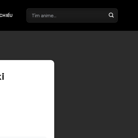
 CHIẾU
i