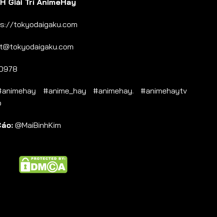
 Giải Trí AnimeHay
s://tokyodaigaku.com
t@tokyodaigaku.com
0978
nimehay #anime_hay #animehay. #animehaytv
b
Cáo:
@MaiBinhKim