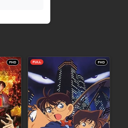
FULL
FHD
FHD