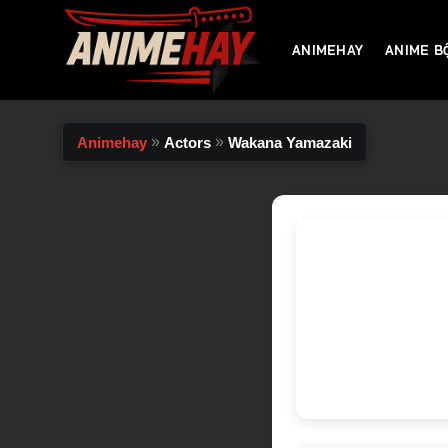
Chuyển
đến
ANIMEHAY
ANIME B
nội
dung
»
»
Animehay
Actors
Wakana Yamazaki