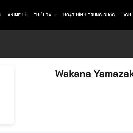
Ộ
ANIME LẺ
THỂ LOẠI
HOẠT HÌNH TRUNG QUỐC
LỊCH
Wakana Yamazak