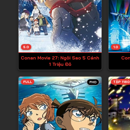
5.0
1.0
Conan Movie 27: Ngôi Sao 5 Cánh
Con
1 Triệu Đô
FULL
TẬP 1180
FHD