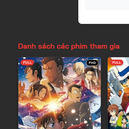
Danh sách các phim tham gia
FULL
FULL
FHD