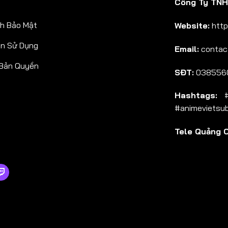
Công Ty TNHH
h Bảo Mật
Website:
http
ản Sử Dụng
Email:
contac
 Bản Quyền
SĐT:
038556
Hashtags:
#a
#animevietsu
Tele Quảng 