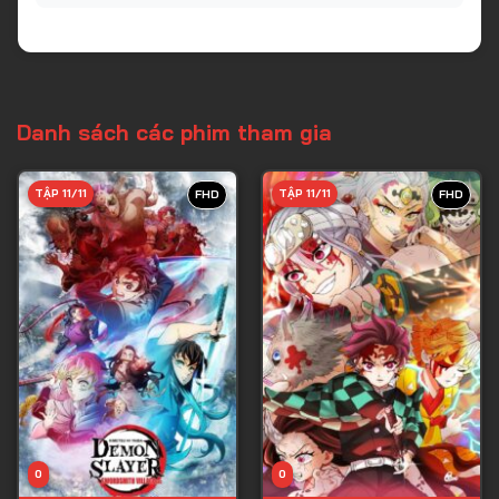
Danh sách các phim tham gia
TẬP 11/11
TẬP 11/11
FHD
FHD
0
0