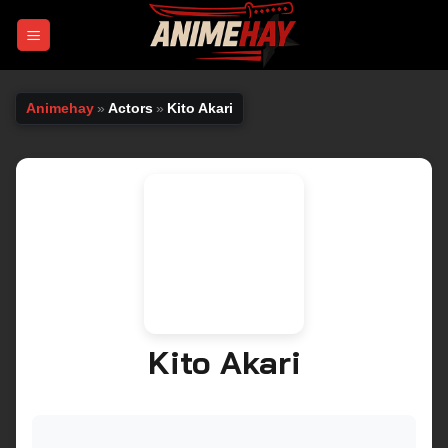
Chuyển
đến
nội
dung
Animehay
»
Actors
»
Kito Akari
Kito Akari