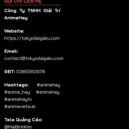
ĐỊA CHỈ LIÊN HỆ
Công Ty TNHH Giải Trí
AnimeHay
Website:
https://tokyodaigaku.com
Email:
contact@tokyodaigaku.com
SĐT:
0385560978
Hashtags:
#animehay
#anime_hay #animehay.
#animehaytv
#animevietsub
Tele Quảng Cáo:
@MaiBinhKim