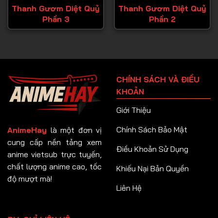
Thanh Gươm Diệt Quỷ
Thanh Gươm Diệt Quỷ
Phần 3
Phần 2
CHÍNH SÁCH VÀ ĐIỀU
KHOẢN
Giới Thiệu
Chính Sách Bảo Mật
AnimeHay
là một đơn vị
cung cấp nền tảng xem
Điều Khoản Sử Dụng
anime vietsub trực tuyến,
chất lượng anime cao, tốc
Khiếu Nại Bản Quyền
độ mượt mà!
Liên Hệ