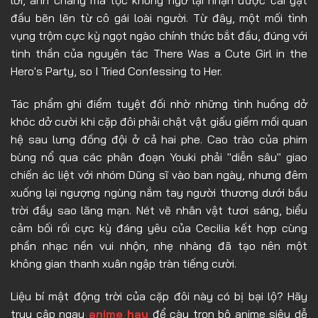
lời, anh chàng ma tộc không ngờ lại nhận được cái gật
đầu bẽn lẽn từ cô gái loài người. Từ đây, một mối tình
vụng trộm cực kỳ ngọt ngào chính thức bắt đầu, đúng với
tinh thần của nguyên tác There Was a Cute Girl in the
Hero's Party, so I Tried Confessing to Her.
Tác phẩm ghi điểm tuyệt đối nhờ những tình huống dở
khóc dở cười khi cặp đôi phải chật vật giấu giếm mối quan
hệ sau lưng đồng đội ở cả hai phe. Cao trào của phim
bùng nổ qua các phân đoạn Youki phải "diễn sâu" giao
chiến ác liệt với nhóm Dũng sĩ vào ban ngày, nhưng đêm
xuống lại ngượng ngùng nắm tay người thương dưới bầu
trời đầy sao lãng mạn. Nét vẽ nhân vật tươi sáng, biểu
cảm bối rối cực kỳ đáng yêu của Cecilia kết hợp cùng
phần nhạc nền vui nhộn, nhẹ nhàng đã tạo nên một
không gian thanh xuân ngập tràn tiếng cười.
Liệu bí mật động trời của cặp đôi này có bị bại lộ? Hãy
truy cập ngay
anime hay
để cày trọn bộ anime siêu dễ