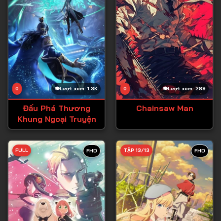
0
Lượt xem: 1.3K
0
Lượt xem: 289
Đấu Phá Thương
Chainsaw Man
Khung Ngoại Truyện
FULL
TẬP 13/13
FHD
FHD