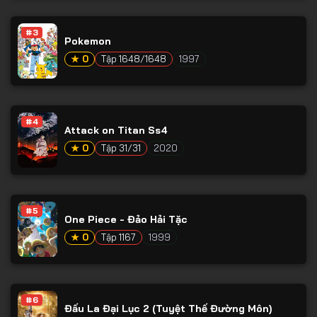
#3
Pokemon
★ 0
Tập 1648/1648
1997
#4
Attack on Titan Ss4
★ 0
Tập 31/31
2020
#5
One Piece - Đảo Hải Tặc
★ 0
Tập 1167
1999
#6
Đấu La Đại Lục 2 (Tuyệt Thế Đường Môn)