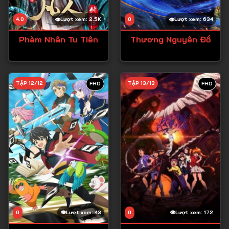
4.0
Lượt xem: 2.5K
0
Lượt xem: 634
Phàm Nhân Tu Tiên
Thương Nguyên Đồ
TẬP 12/12
TẬP 13/13
FHD
FHD
0
Lượt xem: 43
0
Lượt xem: 172