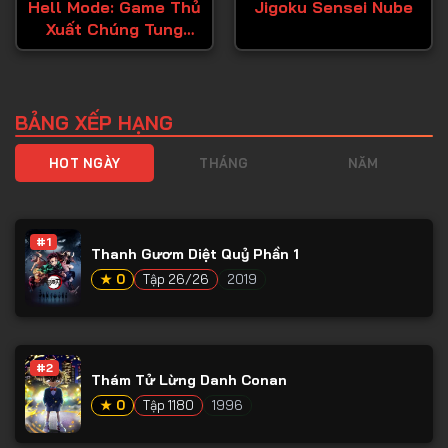
Hell Mode: Game Thủ
Jigoku Sensei Nube
Xuất Chúng Tung
Hoành Chốn Dị Giới
Hỗn Nguyên
BẢNG XẾP HẠNG
HOT NGÀY
THÁNG
NĂM
#1
Thanh Gươm Diệt Quỷ Phần 1
★ 0
Tập 26/26
2019
#2
Thám Tử Lừng Danh Conan
★ 0
Tập 1180
1996