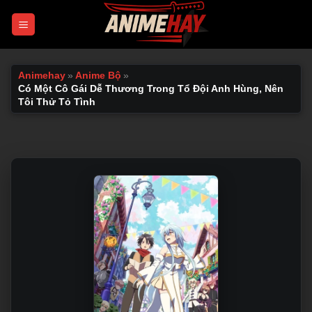
Chuyển
đến
nội
dung
Animehay
»
Anime Bộ
»
Có Một Cô Gái Dễ Thương Trong Tổ Đội Anh Hùng, Nên
Tôi Thử Tỏ Tình