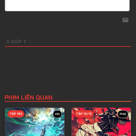
0
GÓP Ý
PHIM LIÊN QUAN
TẬP 192
TẬP 12/12
HD
FHD