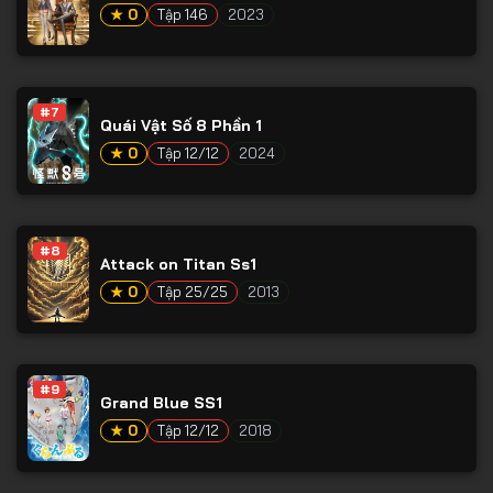
★ 0
Tập 146
2023
#7
Quái Vật Số 8 Phần 1
★ 0
Tập 12/12
2024
#8
Attack on Titan Ss1
★ 0
Tập 25/25
2013
#9
Grand Blue SS1
★ 0
Tập 12/12
2018