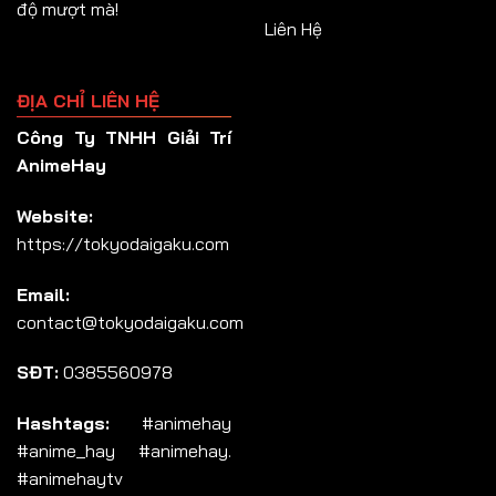
độ mượt mà!
Liên Hệ
ĐỊA CHỈ LIÊN HỆ
Công Ty TNHH Giải Trí
AnimeHay
Website:
https://tokyodaigaku.com
Email:
contact@tokyodaigaku.com
SĐT:
0385560978
Hashtags:
#animehay
#anime_hay #animehay.
#animehaytv