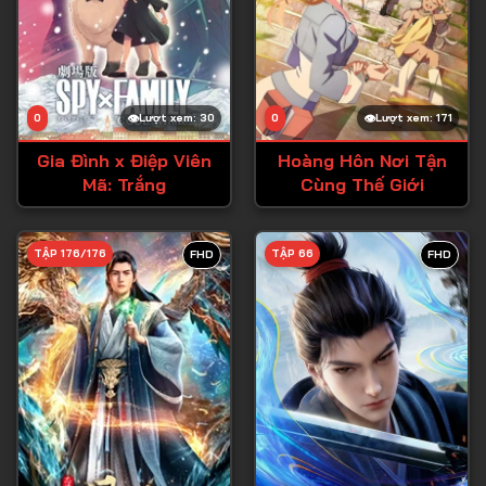
0
Lượt xem: 30
0
Lượt xem: 171
Gia Đình x Điệp Viên
Hoàng Hôn Nơi Tận
Mã: Trắng
Cùng Thế Giới
TẬP 176/176
TẬP 66
FHD
FHD