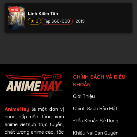
#10
Linh Kiếm Tôn
★ 0
Tập 660/660
2019
CHÍNH SÁCH VÀ ĐIỀU
KHOẢN
Giới Thiệu
Chính Sách Bảo Mật
AnimeHay
là một đơn vị
cung cấp nền tảng xem
Điều Khoản Sử Dụng
anime vietsub trực tuyến,
chất lượng anime cao, tốc
Khiếu Nại Bản Quyền