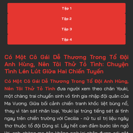
Tập 1
Tập 2
Tập 3
Tập 4
Tập 5
Có Một Cô Gái Dễ Thương Trong Tổ Đội
Tập 6
Anh Hùng, Nên Tôi Thử Tỏ Tình: Chuyện
Tình Lén Lút Giữa Hai Chiến Tuyến
Tập 7
Có Một Cô Gái Dễ Thương Trong Tổ Đội Anh Hùng,
Tập 8
Nên Tôi Thử Tỏ Tình
đưa người xem theo chân Youki,
Tập 9
một chàng trai chuyển sinh vô tình gia nhập đội quân của
Tập 10
Ma Vương. Giữa bối cảnh chiến tranh khốc liệt bùng nổ,
thay vì tàn sát nhân loại, Youki lại trúng tiếng sét ái tình
Tập 11
ngay trên chiến trường với Cecilia - nữ tu sĩ trị liệu ngây
Tập 12
thơ thuộc tổ đội Dũng sĩ. Lấy hết can đảm bước lên ngỏ