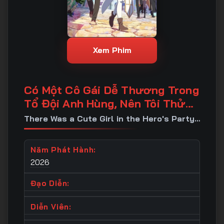
Xem Phim
Có Một Cô Gái Dễ Thương Trong
Tổ Đội Anh Hùng, Nên Tôi Thử
Tỏ Tình
There Was a Cute Girl in the Hero's Party,
so I Tried Confessing to Her
Năm Phát Hành:
2026
Đạo Diễn:
Diễn Viên: