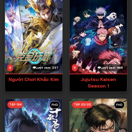
0
Lượt xem: 237
0
Lượt xem: 499
Người Chơi Khắc Kim
Jujutsu Kaisen
Season 1
TẬP 194
TẬP 22/22
FHD
FHD