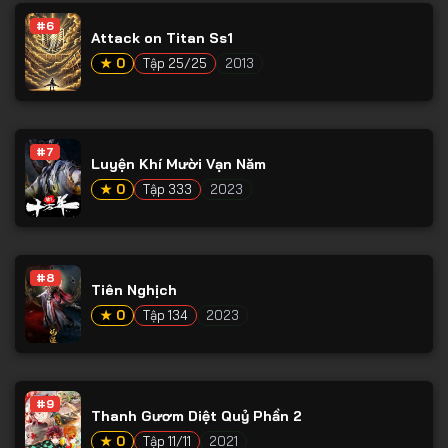
#6
Attack on Titan Ss1
★ 0
Tập 25/25
2013
#7
Luyện Khí Mười Vạn Năm
★ 0
Tập 333
2023
#8
Tiên Nghịch
★ 0
Tập 134
2023
#9
Thanh Gươm Diệt Quỷ Phần 2
★ 0
Tập 11/11
2021