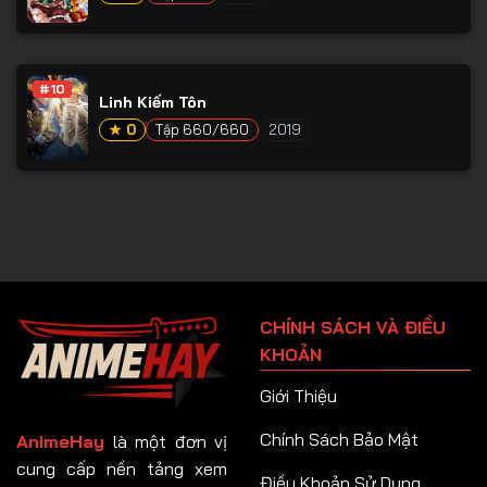
#10
Linh Kiếm Tôn
★ 0
Tập 660/660
2019
CHÍNH SÁCH VÀ ĐIỀU
KHOẢN
Giới Thiệu
Chính Sách Bảo Mật
AnimeHay
là một đơn vị
cung cấp nền tảng xem
Điều Khoản Sử Dụng