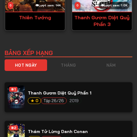
0
Lượt xem: 144
0
Lượt xem: 1.0K
Thiên Tướng
Thanh Gươm Diệt Quỷ
Phần 3
BẢNG XẾP HẠNG
HOT NGÀY
THÁNG
NĂM
#1
Thanh Gươm Diệt Quỷ Phần 1
★ 0
Tập 26/26
2019
#2
Thám Tử Lừng Danh Conan