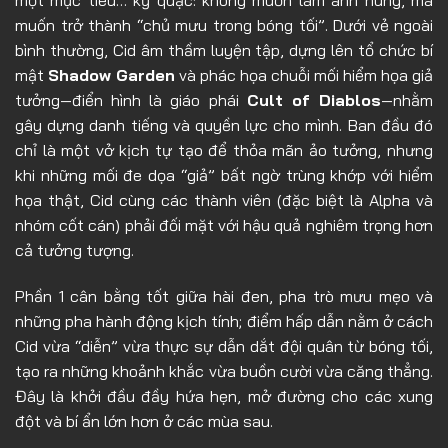
một mục tiêu… kỳ quặc: không muốn làm anh hùng, mà
Tập 9
muốn trở thành “chủ mưu trong bóng tối”. Dưới vẻ ngoài
Tập 10
bình thường, Cid âm thầm luyện tập, dựng lên tổ chức bí
mật
Shadow Garden
và phác họa chuỗi mối hiểm họa giả
Tập 11
tưởng—điển hình là giáo phái
Cult of Diablos
—nhằm
Tập 12
gây dựng danh tiếng và quyền lực cho mình. Ban đầu đó
chỉ là một vở kịch tự tạo để thỏa mãn ảo tưởng, nhưng
Tập 13
khi những mối đe dọa “giả” bất ngờ trùng khớp với hiểm
Tập 14
họa thật, Cid cùng các thành viên (đặc biệt là Alpha và
Tập 15
nhóm cốt cán) phải đối mặt với hậu quả nghiêm trọng hơn
cả tưởng tượng.
Tập 16
Tập 17
Phần 1 cân bằng tốt giữa hài đen, pha trò mưu mẹo và
những pha hành động kịch tính; điểm hấp dẫn nằm ở cách
Tập 18
Cid vừa “diễn” vừa thực sự dẫn dắt đội quân từ bóng tối,
Tập 19
tạo ra những khoảnh khắc vừa buồn cười vừa căng thẳng.
Tập 20
Đây là khởi đầu đầy hứa hẹn, mở đường cho các xung
đột và bí ẩn lớn hơn ở các mùa sau.