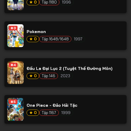
★ 0
Tập 1180
1996
#3
Pokemon
★ 0
Tập 1648/1648
1997
#4
Đấu La Đại Lục 2 (Tuyệt Thế Đường Môn)
★ 0
Tập 146
2023
#5
One Piece - Đảo Hải Tặc
★ 0
Tập 1167
1999