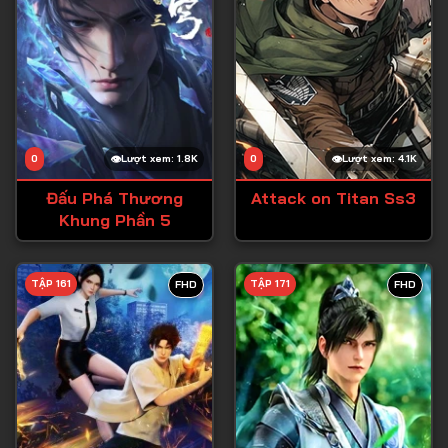
0
Lượt xem: 1.8K
0
Lượt xem: 4.1K
Đấu Phá Thương
Attack on Titan Ss3
Khung Phần 5
TẬP 161
TẬP 171
FHD
FHD