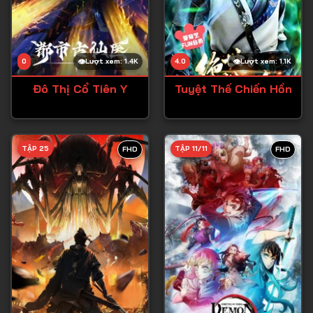
0
Lượt xem: 1.4K
4.0
Lượt xem: 1.1K
Đô Thị Cổ Tiên Y
Tuyệt Thế Chiến Hồn
TẬP 25
TẬP 11/11
FHD
FHD