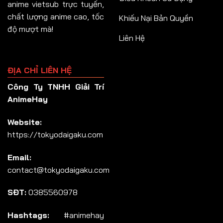
anime vietsub trực tuyến,
chất lượng anime cao, tốc
Khiếu Nại Bản Quyền
độ mượt mà!
Liên Hệ
ĐỊA CHỈ LIÊN HỆ
Công Ty TNHH Giải Trí
AnimeHay
Website:
https://tokyodaigaku.com
Email:
contact@tokyodaigaku.com
SĐT:
0385560978
Hashtags:
#animehay