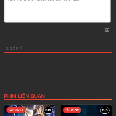
0
GÓP Ý
PHIM LIÊN QUAN
TẬP 26/26
TẬP 24/24
FHD
FHD