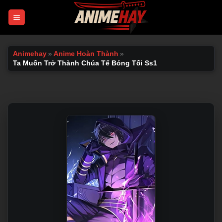
Chuyển
đến
nội
dung
Animehay
»
Anime Hoàn Thành
»
Ta Muốn Trở Thành Chúa Tể Bóng Tối Ss1