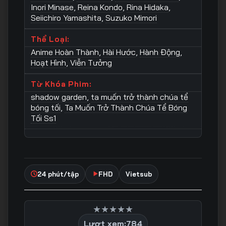
Inori Minase
,
Reina Kondo
,
Rina Hidaka
,
Seiichiro Yamashita
,
Suzuko Mimori
Thể Loại:
Anime Hoàn Thành
,
Hài Hước
,
Hành Động
,
Hoạt Hình
,
Viễn Tưởng
Từ Khóa Phim:
shadow garden
,
ta muốn trở thành chúa tể
bóng tối
,
Ta Muốn Trở Thành Chúa Tể Bóng
Tối Ss1
24 phút/tập
FHD
Vietsub
★
★
★
★
★
Lượt xem:
784