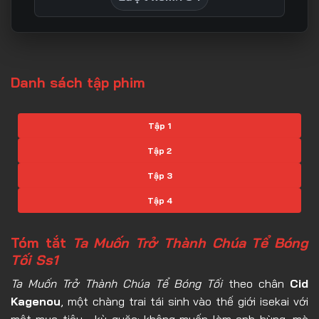
Danh sách tập phim
Tập 1
Tập 2
Tập 3
Tập 4
Tập 5
Tóm tắt
Ta Muốn Trở Thành Chúa Tể Bóng
Tập 6
Tối Ss1
Tập 7
T
a Muốn Trở Thành Chúa Tể Bóng Tối
theo chân
Cid
Kagenou
, một chàng trai tái sinh vào thế giới isekai với
Tập 8