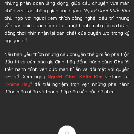
những phân đoạn lắng đọng, giúp câu chuyện vừa mãn
Tập 21
nhãn vừa tạo không gian suy ngẫm.
Người Chơi Khắc Kim
Tập 22
phù hợp với người xem thích công nghệ, đấu trí nhưng
vẫn cần chiều sâu cảm xúc — một hành trình giải mã bí ẩn,
Tập 23
đồng thời nhìn nhận lại bản chất của quyền lực trong kỷ
Tập 24
nguyên số.
Tập 25
Nếu bạn yêu thích những câu chuyện thế giới ảo pha trộn
Tập 26
đấu trí và cảm xúc gia đình, hãy đồng hành cùng
Chu Yi
trên hành trình vén bức màn bí ẩn và đối mặt với quyền
lực số. Xem ngay
Người Chơi Khắc Kim
vietsub tại
"
Anime Hay
" để trải nghiệm trọn vẹn những pha hành
động mãn nhãn và thông điệp sâu sắc của bộ phim.