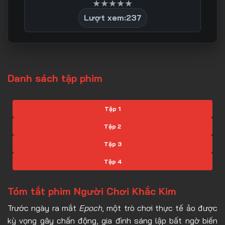
★
★
★
★
★
Lượt xem:
237
Danh sách tập phim
Tập 1
Tập 2
Tập 3
Tập 4
Tập 5
Tóm tắt phim Người Chơi Khắc Kim
Tập 6
Trước ngày ra mắt
Epoch
, một trò chơi thực tế ảo được
Tập 7
kỳ vọng gây chấn động, gia đình sáng lập bất ngờ biến