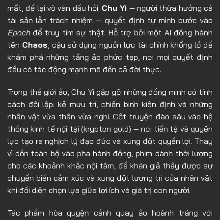
Tập 8
mất, để lại vô vàn dấu hỏi.
Chu Yi
— người thừa hưởng cả
tài sản lẫn trách nhiệm — quyết định tự mình bước vào
Tập 9
Epoch
để truy tìm sự thật. Hỗ trợ bởi một AI đồng hành
Tập 10
tên
Chaos
, cậu sử dụng nguồn lực tài chính khổng lồ để
khám phá những tầng ảo phức tạp, nơi mọi quyết định
Tập 11
đều có tác động mạnh mẽ đến cả đời thực.
Tập 12
Trong thế giới ảo, Chu Yi gặp gỡ những đồng minh có tính
Tập 13
cách đối lập: kẻ mưu trí, chiến binh kiên định và những
Tập 14
nhân vật vừa thân vừa nghi. Cốt truyện đào sâu vào hệ
Tập 15
thống kinh tế nội tại (krypton gold) — nơi tiền tệ và quyền
lực tạo ra nghịch lý đạo đức và xung đột quyền lợi. Thay
Tập 16
vì dồn toàn bộ vào pha hành động, phim dành thời lượng
Tập 17
cho các khoảnh khắc nội tâm, để khán giả thấy được sự
chuyển biến cảm xúc và xung đột lương tri của nhân vật
Tập 18
khi đối diện chọn lựa giữa lợi ích và giá trị con người.
Tập 19
Tác phẩm hòa quyện cảnh quay ảo hoành tráng với
Tập 20