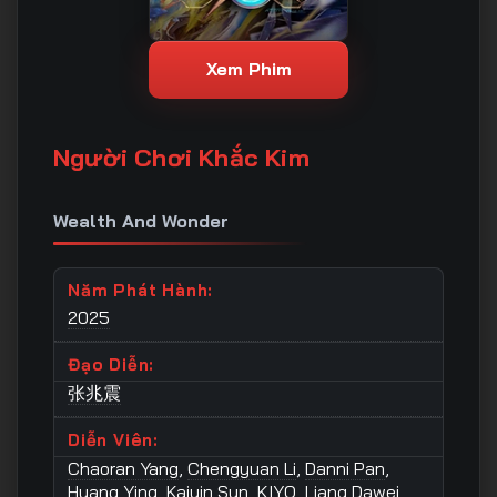
Xem Phim
Người Chơi Khắc Kim
Wealth And Wonder
Năm Phát Hành:
2025
Đạo Diễn:
张兆震
Diễn Viên:
Chaoran Yang
,
Chengyuan Li
,
Danni Pan
,
Huang Ying
,
Kaiyin Sun
,
KIYO
,
Liang Dawei
,