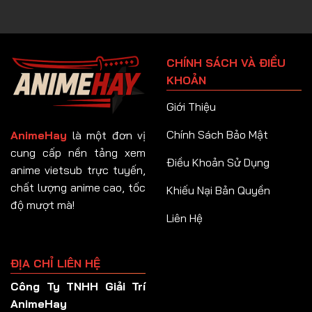
CHÍNH SÁCH VÀ ĐIỀU
KHOẢN
Giới Thiệu
Chính Sách Bảo Mật
AnimeHay
là một đơn vị
cung cấp nền tảng xem
Điều Khoản Sử Dụng
anime vietsub trực tuyến,
chất lượng anime cao, tốc
Khiếu Nại Bản Quyền
độ mượt mà!
Liên Hệ
ĐỊA CHỈ LIÊN HỆ
Công Ty TNHH Giải Trí
AnimeHay