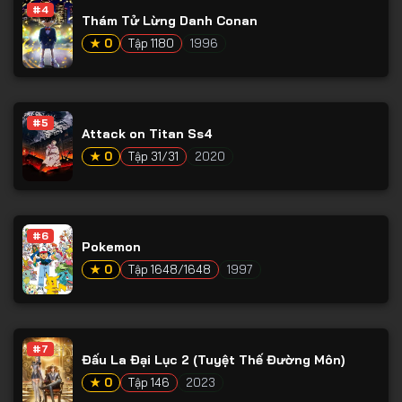
#4
Thám Tử Lừng Danh Conan
★ 0
Tập 1180
1996
#5
Attack on Titan Ss4
★ 0
Tập 31/31
2020
#6
Pokemon
★ 0
Tập 1648/1648
1997
#7
Đấu La Đại Lục 2 (Tuyệt Thế Đường Môn)
★ 0
Tập 146
2023