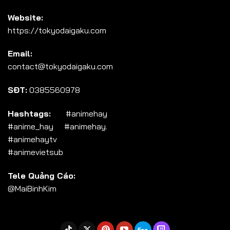
Website:
https://tokyodaigaku.com
Email:
contact@tokyodaigaku.com
SĐT:
0385560978
Hashtags:
#animehay
#anime_hay #animehay.
#animehaytv
#animevietsub
Tele Quảng Cáo:
@MaiBinhKim