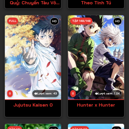
Quỷ: Chuyến Tàu Vô
Theo Tinh Tú
Tận
FULL
TẬP 148/148
HD
HD
0
Lượt xem: 43
0
Lượt xem: 1.2K
Jujutsu Kaisen 0
Hunter x Hunter