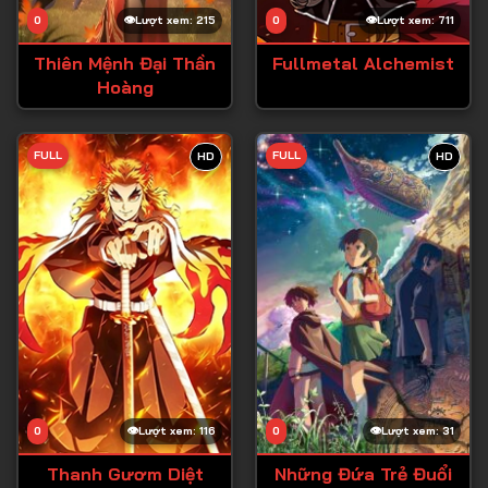
0
Lượt xem: 215
0
Lượt xem: 711
Thiên Mệnh Đại Thần
Fullmetal Alchemist
Hoàng
FULL
FULL
HD
HD
0
Lượt xem: 116
0
Lượt xem: 31
Thanh Gươm Diệt
Những Đứa Trẻ Đuổi