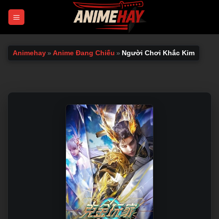
Chuyển
đến
nội
dung
Animehay
»
Anime Đang Chiếu
»
Người Chơi Khắc Kim