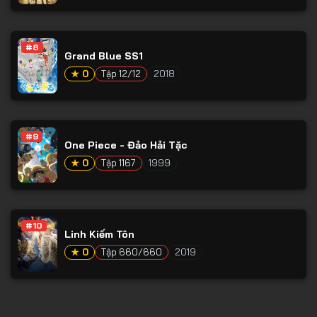
#8
Grand Blue SS1
★ 0
Tập 12/12
2018
#9
One Piece - Đảo Hải Tặc
★ 0
Tập 1167
1999
#10
Linh Kiếm Tôn
★ 0
Tập 660/660
2019