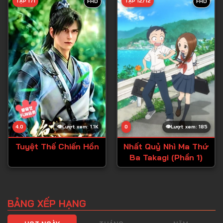
TẬP 171
TẬP 12/12
FHD
FHD
4.0
Lượt xem: 1.1K
0
Lượt xem: 185
Tuyệt Thế Chiến Hồn
Nhất Quỷ Nhì Ma Thứ
Ba Takagi (Phần 1)
BẢNG XẾP HẠNG