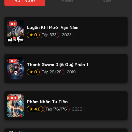
HOT NGÀY
THÁNG
NĂM
#1
Luyện Khí Mười Vạn Năm
★ 0
Tập 333
2023
#2
Thanh Gươm Diệt Quỷ Phần 1
★ 0
Tập 26/26
2019
#3
Phàm Nhân Tu Tiên
★ 4.0
Tập 176/176
2020