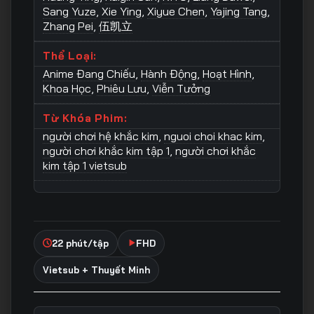
Sang Yuze
,
Xie Ying
,
Xiyue Chen
,
Yajing Tang
,
Zhang Pei
,
伍凯立
Thể Loại:
Anime Đang Chiếu
,
Hành Động
,
Hoạt Hình
,
Khoa Học
,
Phiêu Lưu
,
Viễn Tưởng
Từ Khóa Phim:
người chơi hệ khắc kim
,
nguoi choi khac kim
,
người chơi khắc kim tập 1
,
người chơi khắc
kim tập 1 vietsub
22 phút/tập
FHD
Vietsub + Thuyết Minh