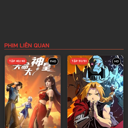
PHIM LIÊN QUAN
TẬP 40/40
TẬP 51/51
FHD
HD