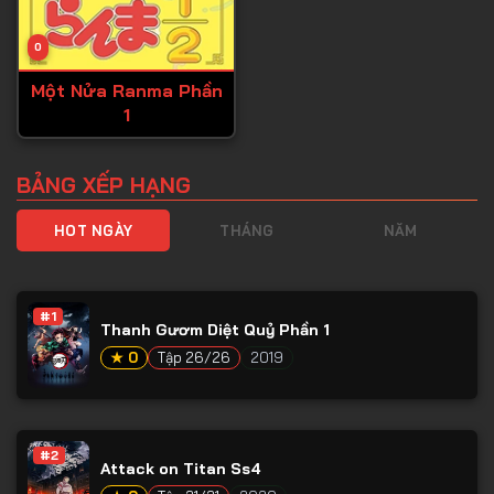
0
Một Nửa Ranma Phần
1
BẢNG XẾP HẠNG
HOT NGÀY
THÁNG
NĂM
#1
Thanh Gươm Diệt Quỷ Phần 1
★ 0
Tập 26/26
2019
#2
Attack on Titan Ss4