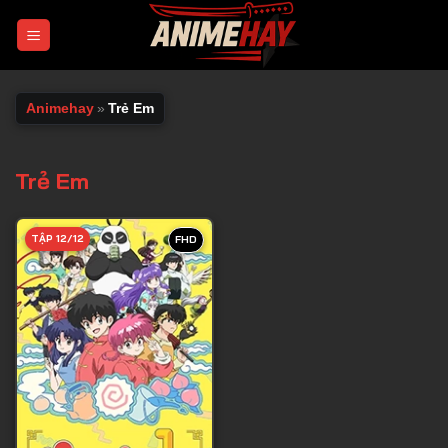
Chuyển
đến
nội
dung
Animehay
»
Trẻ Em
Trẻ Em
TẬP 12/12
FHD