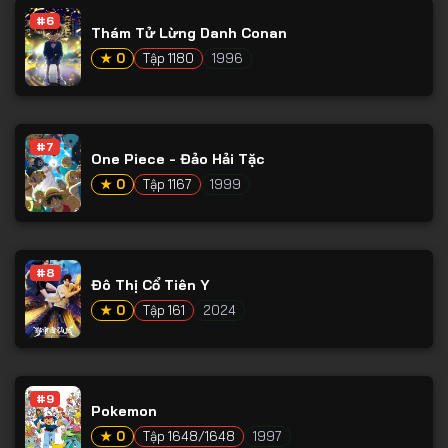
#6
Thám Tử Lừng Danh Conan
★ 0
Tập 1180
1996
#7
One Piece - Đảo Hải Tặc
★ 0
Tập 1167
1999
#8
Đô Thị Cổ Tiên Y
★ 0
Tập 161
2024
#9
Pokemon
★ 0
Tập 1648/1648
1997