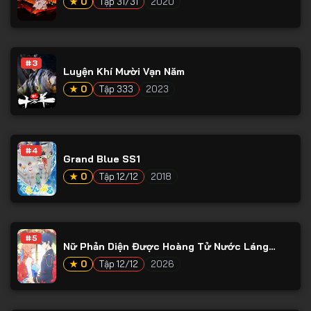
★ 0
Tập 31/31
2020
#3
Luyện Khí Mười Vạn Năm
★ 0
Tập 333
2023
#4
Grand Blue SS1
★ 0
Tập 12/12
2018
#5
Nữ Phản Diện Được Hoàng Tử Nước Láng
Giềng Yêu Mến
★ 0
Tập 12/12
2026