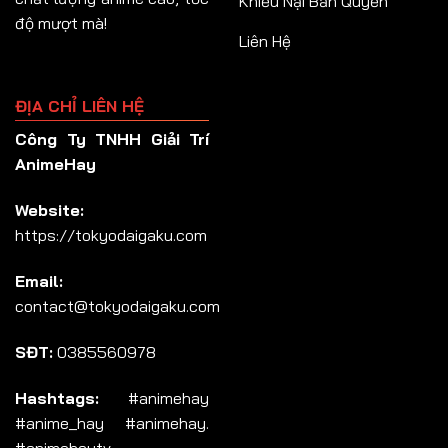
Khiếu Nại Bản Quyền
độ mượt mà!
Liên Hệ
ĐỊA CHỈ LIÊN HỆ
Công Ty TNHH Giải Trí
AnimeHay
Website:
https://tokyodaigaku.com
Email:
contact@tokyodaigaku.com
SĐT:
0385560978
Hashtags:
#animehay
#anime_hay #animehay.
#animehaytv