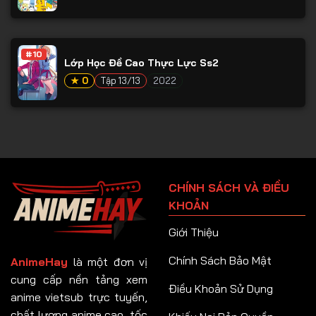
#10
Lớp Học Đề Cao Thực Lực Ss2
★ 0
Tập 13/13
2022
CHÍNH SÁCH VÀ ĐIỀU
KHOẢN
Giới Thiệu
Chính Sách Bảo Mật
AnimeHay
là một đơn vị
cung cấp nền tảng xem
Điều Khoản Sử Dụng
anime vietsub trực tuyến,
chất lượng anime cao, tốc