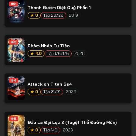
#2
Thanh Gươm Diệt Quỷ Phần 1
★ 0
Tập 26/26
2019
#3
Phàm Nhân Tu Tiên
★ 4.0
Tập 176/176
2020
#4
Attack on Titan Ss4
★ 0
Tập 31/31
2020
#5
Đấu La Đại Lục 2 (Tuyệt Thế Đường Môn)
★ 0
Tập 146
2023