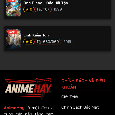
One Piece - Đảo Hải Tặc
★ 0
Tập 1167
1999
#10
Linh Kiếm Tôn
★ 0
Tập 660/660
2019
CHÍNH SÁCH VÀ ĐIỀU
KHOẢN
Giới Thiệu
Chính Sách Bảo Mật
AnimeHay
là một đơn vị
cung cấp nền tảng xem