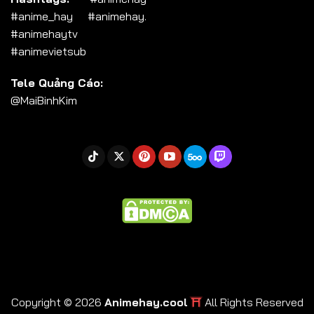
#anime_hay #animehay.
#animehaytv
#animevietsub
Tele Quảng Cáo:
@MaiBinhKim
⛩
Copyright © 2026
Animehay.cool
All Rights Reserved