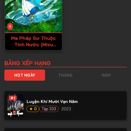
0
Ma Pháp Sư Thuộc
Tính Nước (Mizu
Zokusei no
Mahoutsukai)
BẢNG XẾP HẠNG
HOT NGÀY
THÁNG
NĂM
#1
Luyện Khí Mười Vạn Năm
★ 0
Tập 333
2023