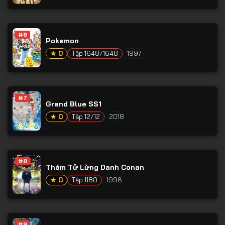
#6
Pokemon
★ 0
Tập 1648/1648
1997
#7
Grand Blue SS1
★ 0
Tập 12/12
2018
#8
Thám Tử Lừng Danh Conan
★ 0
Tập 1180
1996
#9