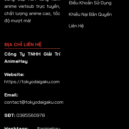
Điều Khoản Sử Dụng
anime vietsub trực tuyến,
chất lượng anime cao, tốc
Khiếu Nại Bản Quyền
độ mượt mà!
Liên Hệ
ĐỊA CHỈ LIÊN HỆ
Công Ty TNHH Giải Trí
AnimeHay
Website:
https://tokyodaigaku.com
Email:
contact@tokyodaigaku.com
SĐT:
0385560978
Hashtags:
#animehay