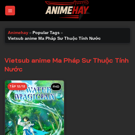
Chuyển
đến
nội
dung
Animehay
»
Popular Tags
»
Vietsub anime Ma Pháp Sư Thuộc Tính Nước
Vietsub anime Ma Pháp Sư Thuộc Tính
Nước
TẬP 12/12
FHD