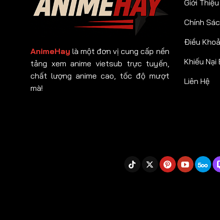
Giới Thiệu
Chính Sác
Điều Kho
AnimeHay
là một đơn vị cung cấp nền
Khiếu Nại
tảng xem anime vietsub trực tuyến,
chất lượng anime cao, tốc độ mượt
Liên Hệ
mà!