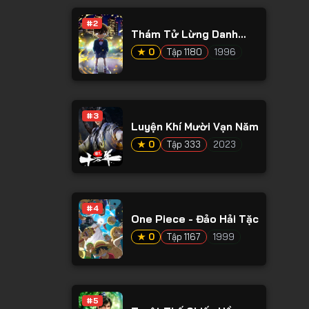
#2
Thám Tử Lừng Danh
Conan
★ 0
Tập 1180
1996
#3
Luyện Khí Mười Vạn Năm
★ 0
Tập 333
2023
#4
One Piece - Đảo Hải Tặc
★ 0
Tập 1167
1999
#5