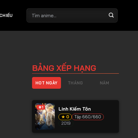
 CHIẾU
BẢNG XẾP HẠNG
HOT NGÀY
THÁNG
NĂM
#1
Linh Kiếm Tôn
★ 0
Tập 660/660
2019