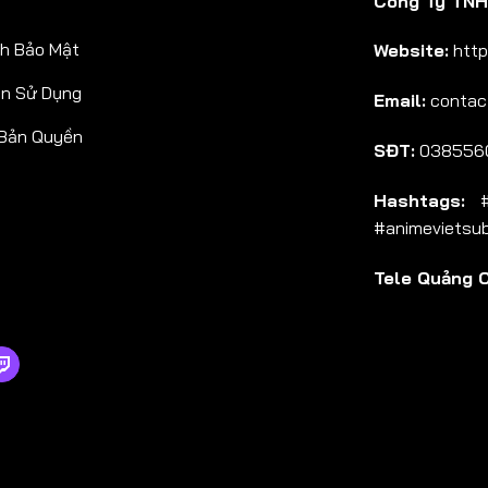
Công Ty TNHH
h Bảo Mật
Website:
http
ản Sử Dụng
Email:
contac
 Bản Quyền
SĐT:
038556
Hashtags:
#a
#animevietsu
Tele Quảng 