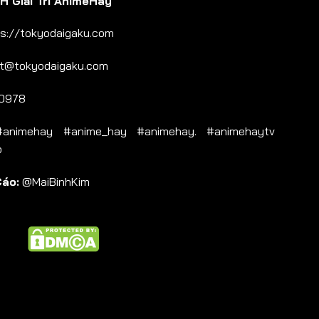
 Giải Trí AnimeHay
s://tokyodaigaku.com
t@tokyodaigaku.com
0978
nimehay #anime_hay #animehay. #animehaytv
b
Cáo:
@MaiBinhKim