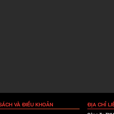
SÁCH VÀ ĐIỀU KHOẢN
ĐỊA CHỈ LI