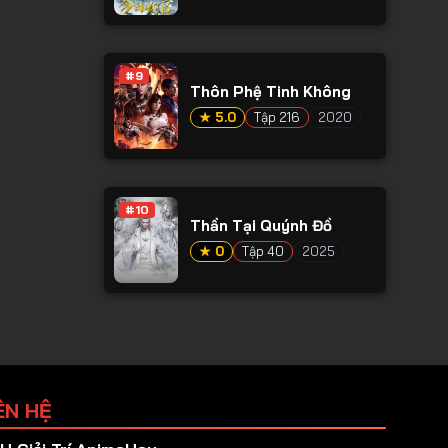
#9
Thôn Phệ Tinh Không
★ 5.0
Tập 216
2020
#10
Thần Tại Quýnh Đồ
★ 0
Tập 40
2025
ÊN HỆ