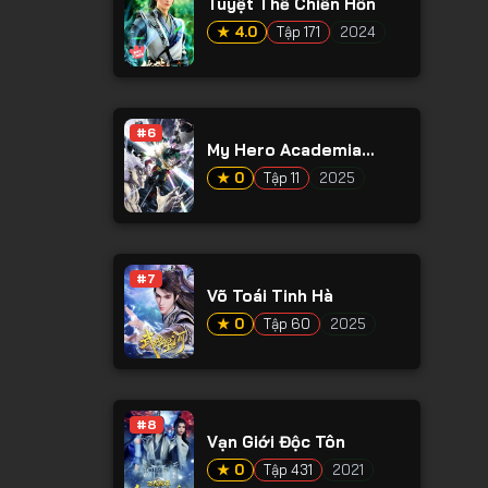
Tuyệt Thế Chiến Hồn
★ 4.0
Tập 171
2024
#6
My Hero Academia
Season 8
★ 0
Tập 11
2025
#7
Võ Toái Tinh Hà
★ 0
Tập 60
2025
#8
Vạn Giới Độc Tôn
★ 0
Tập 431
2021