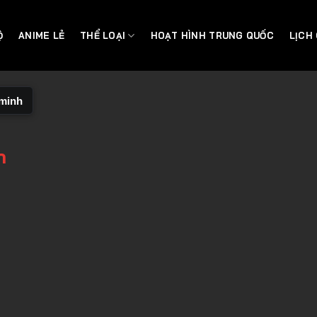
Ộ
ANIME LẺ
THỂ LOẠI
HOẠT HÌNH TRUNG QUỐC
LỊCH
 minh
h