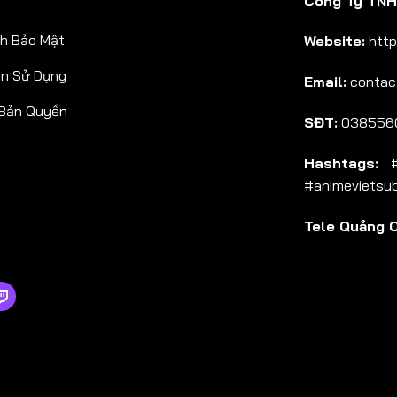
Công Ty TNHH
h Bảo Mật
Website:
http
ản Sử Dụng
Email:
contac
 Bản Quyền
SĐT:
038556
Hashtags:
#a
#animevietsu
Tele Quảng 