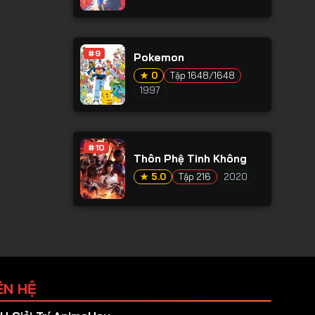
#9
Pokemon
★ 0
Tập 1648/1648
1997
#10
Thôn Phệ Tinh Không
★ 5.0
Tập 216
2020
ÊN HỆ