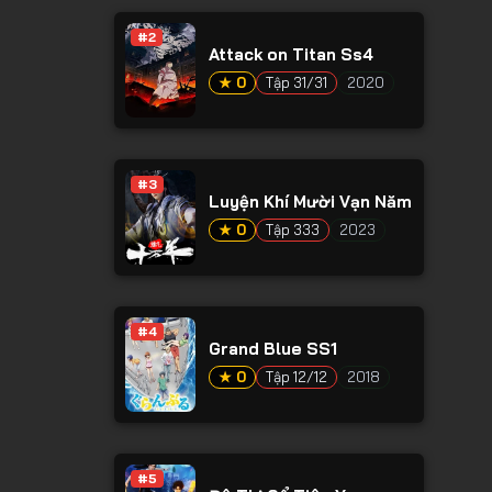
#2
Attack on Titan Ss4
★ 0
Tập 31/31
2020
#3
Luyện Khí Mười Vạn Năm
★ 0
Tập 333
2023
#4
Grand Blue SS1
★ 0
Tập 12/12
2018
#5