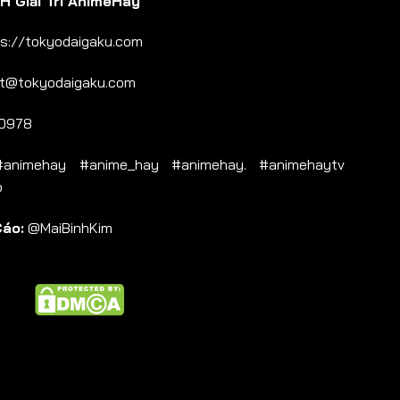
 Giải Trí AnimeHay
s://tokyodaigaku.com
t@tokyodaigaku.com
0978
nimehay #anime_hay #animehay. #animehaytv
b
Cáo:
@MaiBinhKim