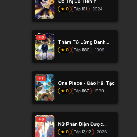
Đô Thị Cổ Tiên Y
★ 0
Tập 161
2024
#6
Thám Tử Lừng Danh
Conan
★ 0
Tập 1180
1996
#7
One Piece - Đảo Hải Tặc
★ 0
Tập 1167
1999
#8
Nữ Phản Diện Được
Hoàng Tử Nước Láng
★ 0
Tập 12/12
2026
Giềng Yêu Mến