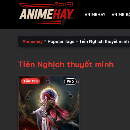
Chuyển
đến
ANIMEHAY
ANIME B
nội
dung
»
»
Animehay
Popular Tags
Tiên Nghịch thuyết minh
Tiên Nghịch thuyết minh
TẬP 134
FHD