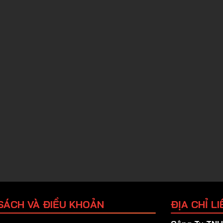
SÁCH VÀ ĐIỀU KHOẢN
ĐỊA CHỈ LI