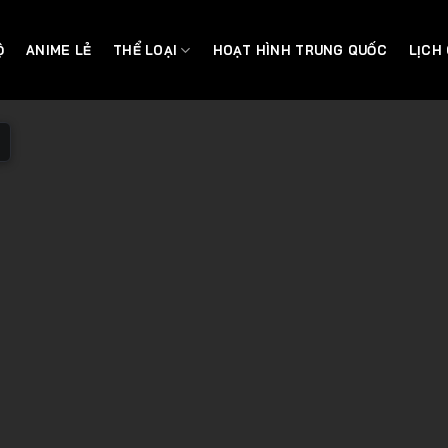
Ộ
ANIME LẺ
THỂ LOẠI
HOẠT HÌNH TRUNG QUỐC
LỊCH