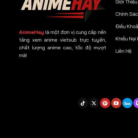
Giới Thiệu
Chính Sác
Điều Kho
AnimeHay
là một đơn vị cung cấp nền
Khiếu Nại
tảng xem anime vietsub trực tuyến,
chất lượng anime cao, tốc độ mượt
Liên Hệ
mà!