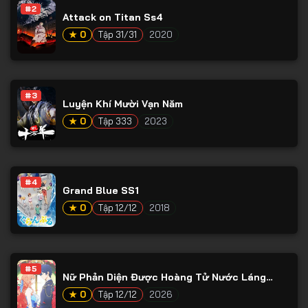
#2
Attack on Titan Ss4
★ 0
Tập 31/31
2020
#3
Luyện Khí Mười Vạn Năm
★ 0
Tập 333
2023
#4
Grand Blue SS1
★ 0
Tập 12/12
2018
#5
Nữ Phản Diện Được Hoàng Tử Nước Láng
Giềng Yêu Mến
★ 0
Tập 12/12
2026