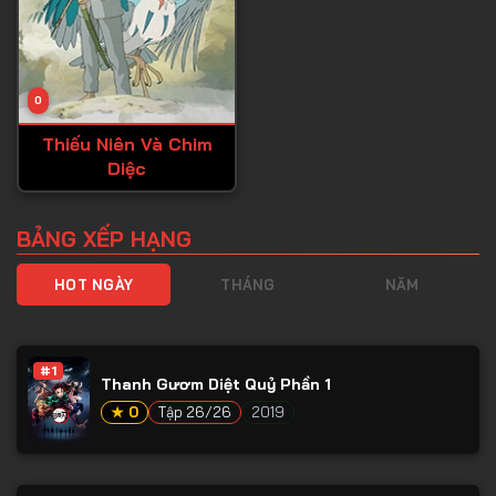
0
Thiếu Niên Và Chim
Diệc
BẢNG XẾP HẠNG
HOT NGÀY
THÁNG
NĂM
#1
Thanh Gươm Diệt Quỷ Phần 1
★ 0
Tập 26/26
2019