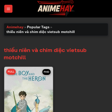
Chuyển
đến
nội
dung
Animehay
»
Popular Tags
»
thiếu niên và chim diệc vietsub motchill
thiếu niên và chim diệc vietsub
motchill
FULL
FHD