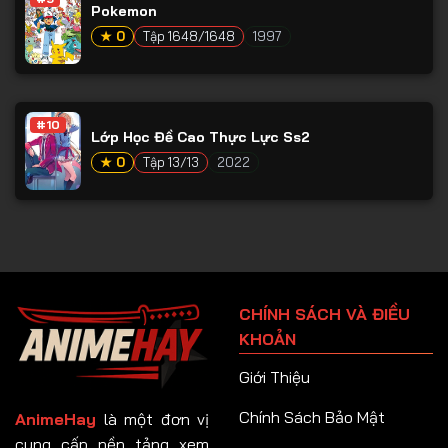
Pokemon
★ 0
Tập 1648/1648
1997
#10
Lớp Học Đề Cao Thực Lực Ss2
★ 0
Tập 13/13
2022
CHÍNH SÁCH VÀ ĐIỀU
KHOẢN
Giới Thiệu
Chính Sách Bảo Mật
AnimeHay
là một đơn vị
cung cấp nền tảng xem