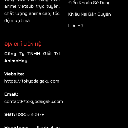
Điều Khoản Sử Dụng
anime vietsub trực tuyến,
chất lượng anime cao, tốc
Khiếu Nại Bản Quyền
độ mượt mà!
Liên Hệ
ĐỊA CHỈ LIÊN HỆ
Công Ty TNHH Giải Trí
AnimeHay
Website:
https://tokyodaigaku.com
Email:
contact@tokyodaigaku.com
SĐT:
0385560978
Hashtags:
#animehay