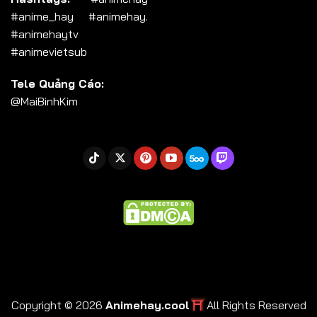
#anime_hay #animehay.
#animehaytv
#animevietsub
Tele Quảng Cáo:
@MaiBinhKim
⛩
Copyright © 2026
Animehay.cool
All Rights Reserved