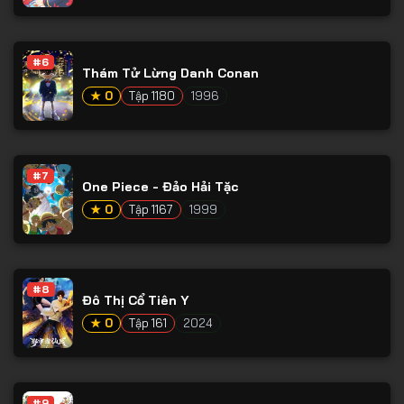
#6
Thám Tử Lừng Danh Conan
★ 0
Tập 1180
1996
#7
One Piece - Đảo Hải Tặc
★ 0
Tập 1167
1999
#8
Đô Thị Cổ Tiên Y
★ 0
Tập 161
2024
#9