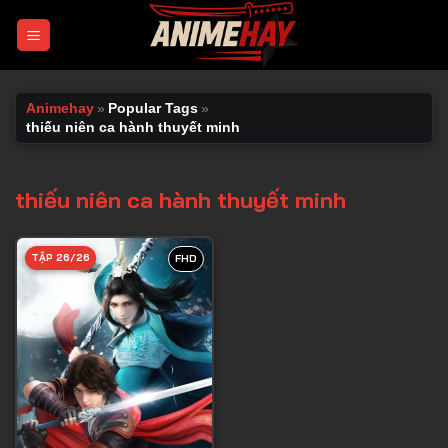
Chuyển
đến
nội
dung
Animehay
»
Popular Tags
»
thiếu niên ca hành thuyết minh
thiếu niên ca hành thuyết minh
TẬP 26/26
FHD