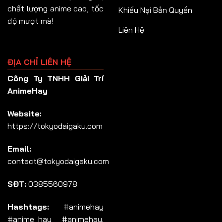
chất lượng anime cao, tốc
Khiếu Nại Bản Quyền
độ mượt mà!
Liên Hệ
ĐỊA CHỈ LIÊN HỆ
Công Ty TNHH Giải Trí
AnimeHay
Website:
https://tokyodaigaku.com
Email:
contact@tokyodaigaku.com
SĐT:
0385560978
Hashtags:
#animehay
#anime_hay #animehay.