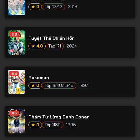
★ 0
Tập 12/12
2018
#3
Tuyệt Thế Chiến Hồn
★ 4.0
Tập 171
2024
#4
Pokemon
★ 0
Tập 1648/1648
1997
#5
Thám Tử Lừng Danh Conan
★ 0
Tập 1180
1996