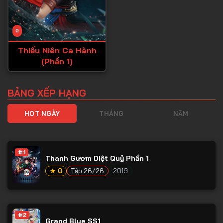
0
Thiếu Niên Ca Hành
(Phần 1)
BẢNG XẾP HẠNG
HOT NGÀY
THÁNG
NĂM
#1
Thanh Gươm Diệt Quỷ Phần 1
★ 0
Tập 26/26
2019
#2
Grand Blue SS1