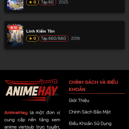
★ 0
Tập 60
2025
#10
Linh Kiếm Tôn
★ 0
Tập 660/660
2019
CHÍNH SÁCH VÀ ĐIỀU
KHOẢN
Giới Thiệu
Chính Sách Bảo Mật
AnimeHay
là một đơn vị
cung cấp nền tảng xem
Điều Khoản Sử Dụng
anime vietsub trực tuyến,