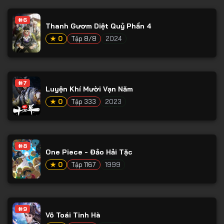
#6
Thanh Gươm Diệt Quỷ Phần 4
★ 0
Tập 8/8
2024
#7
Luyện Khí Mười Vạn Năm
★ 0
Tập 333
2023
#8
One Piece - Đảo Hải Tặc
★ 0
Tập 1167
1999
#9
Võ Toái Tinh Hà