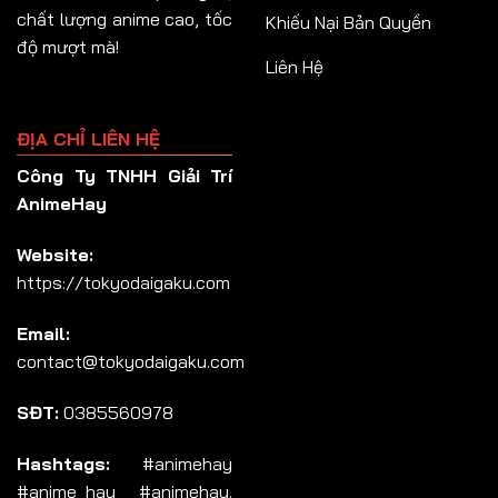
chất lượng anime cao, tốc
Khiếu Nại Bản Quyền
độ mượt mà!
Liên Hệ
ĐỊA CHỈ LIÊN HỆ
Công Ty TNHH Giải Trí
AnimeHay
Website:
https://tokyodaigaku.com
Email:
contact@tokyodaigaku.com
SĐT:
0385560978
Hashtags:
#animehay
#anime_hay #animehay.