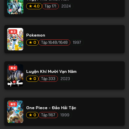
★ 4.0
Tập 171
2024
#3
Pokemon
★ 0
Tập 1648/1648
1997
#4
Luyện Khí Mười Vạn Năm
★ 0
Tập 333
2023
#5
One Piece - Đảo Hải Tặc
★ 0
Tập 1167
1999