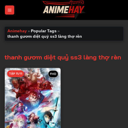
Chuyển
đến
nội
dung
Animehay
»
Popular Tags
»
thanh gươm diệt quỷ ss3 làng thợ rèn
thanh gươm diệt quỷ ss3 làng thợ rèn
TẬP 11/11
FHD