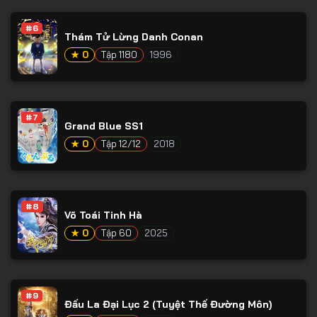
#6
Thám Tử Lừng Danh Conan
★ 0
Tập 1180
1996
#7
Grand Blue SS1
★ 0
Tập 12/12
2018
#8
Võ Toái Tinh Hà
★ 0
Tập 60
2025
#9
Đấu La Đại Lục 2 (Tuyệt Thế Đường Môn)