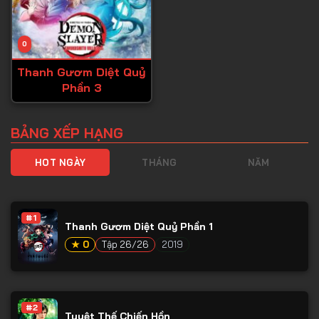
0
Thanh Gươm Diệt Quỷ
Phần 3
BẢNG XẾP HẠNG
HOT NGÀY
THÁNG
NĂM
#1
Thanh Gươm Diệt Quỷ Phần 1
★ 0
Tập 26/26
2019
#2
Tuyệt Thế Chiến Hồn