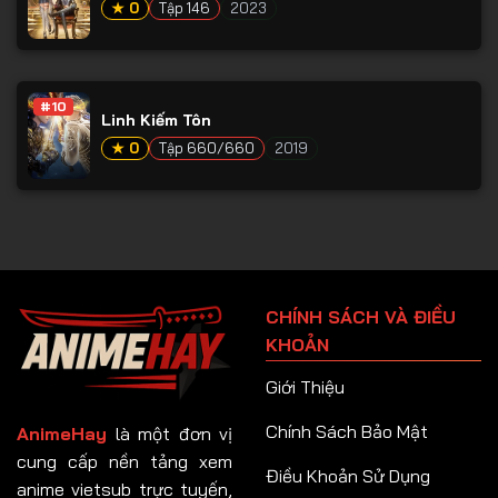
★ 0
Tập 146
2023
#10
Linh Kiếm Tôn
★ 0
Tập 660/660
2019
CHÍNH SÁCH VÀ ĐIỀU
KHOẢN
Giới Thiệu
Chính Sách Bảo Mật
AnimeHay
là một đơn vị
cung cấp nền tảng xem
Điều Khoản Sử Dụng
anime vietsub trực tuyến,