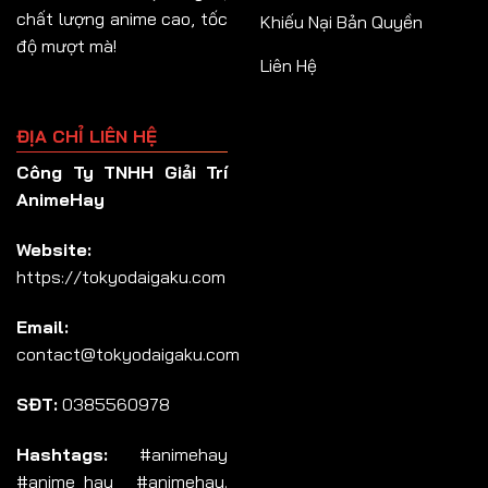
chất lượng anime cao, tốc
Khiếu Nại Bản Quyền
độ mượt mà!
Liên Hệ
ĐỊA CHỈ LIÊN HỆ
Công Ty TNHH Giải Trí
AnimeHay
Website:
https://tokyodaigaku.com
Email:
contact@tokyodaigaku.com
SĐT:
0385560978
Hashtags:
#animehay
#anime_hay #animehay.