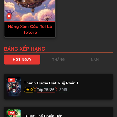
0
Hàng Xóm Của Tôi Là
Totoro
BẢNG XẾP HẠNG
HOT NGÀY
THÁNG
NĂM
#1
Thanh Gươm Diệt Quỷ Phần 1
★ 0
Tập 26/26
2019
#2
Tuyệt Thế Chiến Hồn