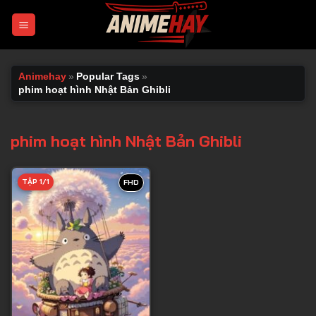
Chuyển
đến
nội
dung
Animehay
»
Popular Tags
»
phim hoạt hình Nhật Bản Ghibli
phim hoạt hình Nhật Bản Ghibli
TẬP 1/1
FHD