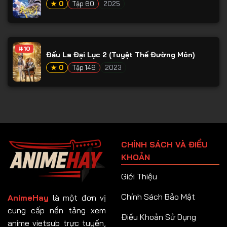
★ 0
Tập 60
2025
#10
Đấu La Đại Lục 2 (Tuyệt Thế Đường Môn)
★ 0
Tập 146
2023
CHÍNH SÁCH VÀ ĐIỀU
KHOẢN
Giới Thiệu
Chính Sách Bảo Mật
AnimeHay
là một đơn vị
cung cấp nền tảng xem
Điều Khoản Sử Dụng
anime vietsub trực tuyến,