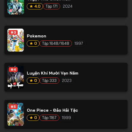
★ 4.0
Tập 171
2024
#3
Pokemon
★ 0
Tập 1648/1648
1997
#4
Luyện Khí Mười Vạn Năm
★ 0
Tập 333
2023
#5
One Piece - Đảo Hải Tặc
★ 0
Tập 1167
1999