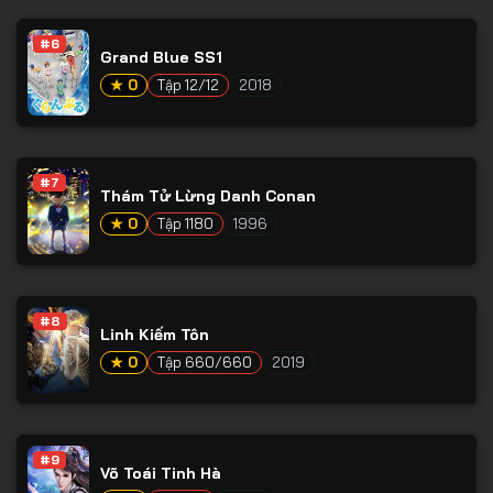
#6
Grand Blue SS1
★ 0
Tập 12/12
2018
#7
Thám Tử Lừng Danh Conan
★ 0
Tập 1180
1996
#8
Linh Kiếm Tôn
★ 0
Tập 660/660
2019
#9
Võ Toái Tinh Hà