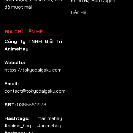
Khiếu Nại Bản Quyền
độ mượt mà!
Liên Hệ
ĐỊA CHỈ LIÊN HỆ
Công Ty TNHH Giải Trí
AnimeHay
Website:
https://tokyodaigaku.com
Email:
contact@tokyodaigaku.com
SĐT:
0385560978
Hashtags:
#animehay
#anime_hay #animehay.
#animehaytv