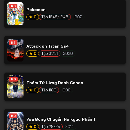
#6
Pokemon
★ 0
Tập 1648/1648
1997
#7
Attack on Titan Ss4
★ 0
Tập 31/31
2020
#8
Thám Tử Lừng Danh Conan
★ 0
Tập 1180
1996
#9
Vua Bóng Chuyền Haikyuu Phần 1
★ 0
Tập 25/25
2014