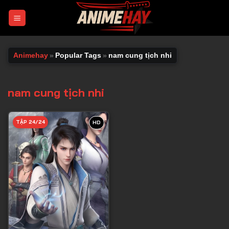
Chuyển
đến
nội
dung
Animehay
»
Popular Tags
»
nam cung tịch nhi
nam cung tịch nhi
TẬP 24/24
HD