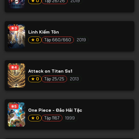
★ 0
Tập 26/26
2019
#3
Linh Kiếm Tôn
★ 0
Tập 660/660
2019
#4
Attack on Titan Ss1
★ 0
Tập 25/25
2013
#5
One Piece - Đảo Hải Tặc
★ 0
Tập 1167
1999