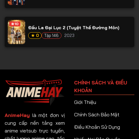
#10
Đấu La Đại Lục 2 (Tuyệt Thế Đường Môn)
★ 0
Tập 146
2023
CHÍNH SÁCH VÀ ĐIỀU
KHOẢN
Giới Thiệu
Chính Sách Bảo Mật
AnimeHay
là một đơn vị
cung cấp nền tảng xem
Điều Khoản Sử Dụng
anime vietsub trực tuyến,
chất lượng anime cao, tốc