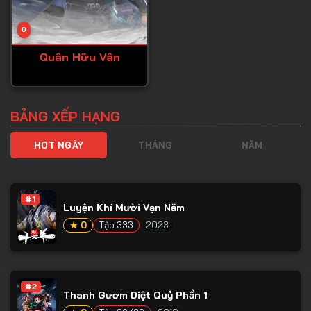
0
Quân Hữu Vân
BẢNG XẾP HẠNG
HOT NGÀY
THÁNG
NĂM
#1
Luyện Khí Mười Vạn Năm
★ 0
Tập 333
2023
#2
Thanh Gươm Diệt Quỷ Phần 1