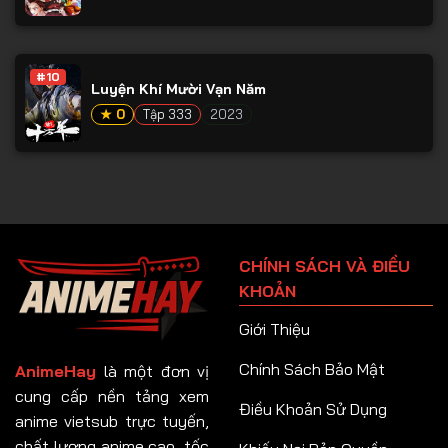
#10
Luyện Khí Mười Vạn Năm
★ 0
Tập 333
2023
CHÍNH SÁCH VÀ ĐIỀU
KHOẢN
Giới Thiệu
Chính Sách Bảo Mật
AnimeHay
là một đơn vị
cung cấp nền tảng xem
Điều Khoản Sử Dụng
anime vietsub trực tuyến,
chất lượng anime cao, tốc