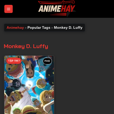
Chuyển
đến
nội
dung
Animehay
»
Popular Tags
»
Monkey D. Luffy
Monkey D. Luffy
TẬP 1167
FHD