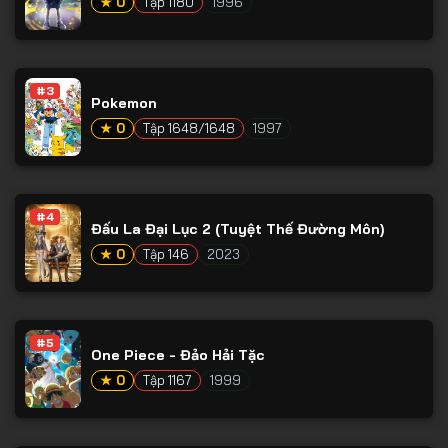
★ 0
Tập 1180
1996
#3
Pokemon
★ 0
Tập 1648/1648
1997
#4
Đấu La Đại Lục 2 (Tuyệt Thế Đường Môn)
★ 0
Tập 146
2023
#5
One Piece - Đảo Hải Tặc
★ 0
Tập 1167
1999