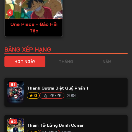
0
One Piece - Đảo Hải
Tặc
BẢNG XẾP HẠNG
HOT NGÀY
THÁNG
NĂM
#1
Thanh Gươm Diệt Quỷ Phần 1
★ 0
Tập 26/26
2019
#2
Thám Tử Lừng Danh Conan