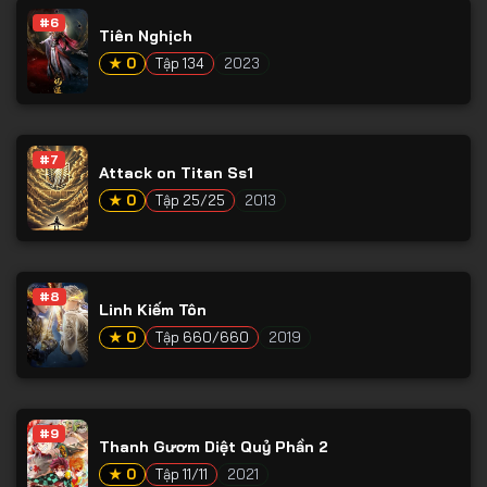
#6
Tiên Nghịch
★ 0
Tập 134
2023
#7
Attack on Titan Ss1
★ 0
Tập 25/25
2013
#8
Linh Kiếm Tôn
★ 0
Tập 660/660
2019
#9
Thanh Gươm Diệt Quỷ Phần 2
★ 0
Tập 11/11
2021