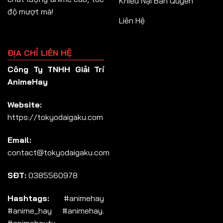
Khiếu Nại Bản Quyền
độ mượt mà!
Liên Hệ
ĐỊA CHỈ LIÊN HỆ
Công Ty TNHH Giải Trí
AnimeHay
Website:
https://tokyodaigaku.com
Email:
contact@tokyodaigaku.com
SĐT:
0385560978
Hashtags:
#animehay
#anime_hay #animehay.
#animehaytv