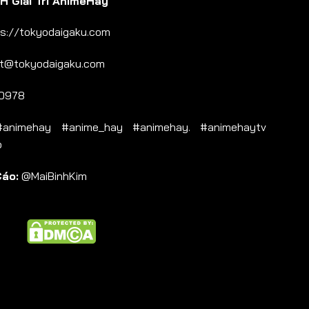
 Giải Trí AnimeHay
s://tokyodaigaku.com
t@tokyodaigaku.com
0978
nimehay #anime_hay #animehay. #animehaytv
b
Cáo:
@MaiBinhKim