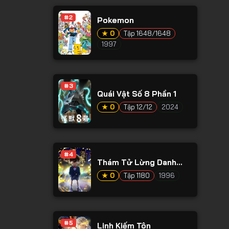
#2
Pokemon
★ 0
Tập 1648/1648
1997
#3
Quái Vật Số 8 Phần 1
★ 0
Tập 12/12
2024
#4
Thám Tử Lừng Danh
Conan
★ 0
Tập 1180
1996
#5
Linh Kiếm Tôn