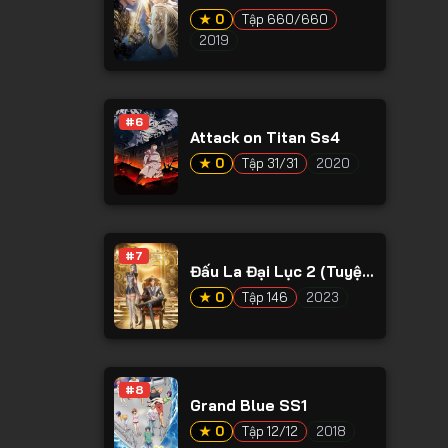
★ 0
Tập 660/660
2019
#6
Attack on Titan Ss4
★ 0
Tập 31/31
2020
#7
Đấu La Đại Lục 2 (Tuyệt
Thế Đường Môn)
★ 0
Tập 146
2023
#8
Grand Blue SS1
★ 0
Tập 12/12
2018