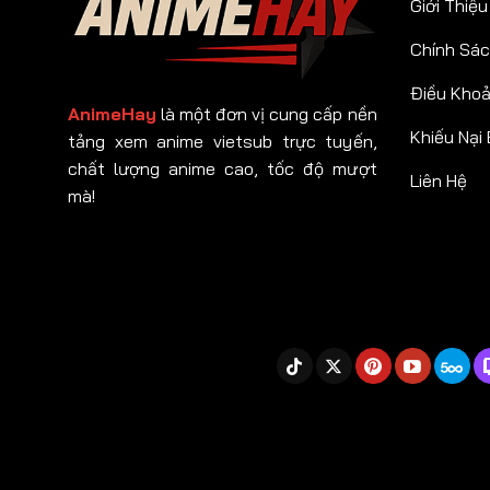
Giới Thiệu
Chính Sác
Điều Kho
AnimeHay
là một đơn vị cung cấp nền
Khiếu Nại
tảng xem anime vietsub trực tuyến,
chất lượng anime cao, tốc độ mượt
Liên Hệ
mà!