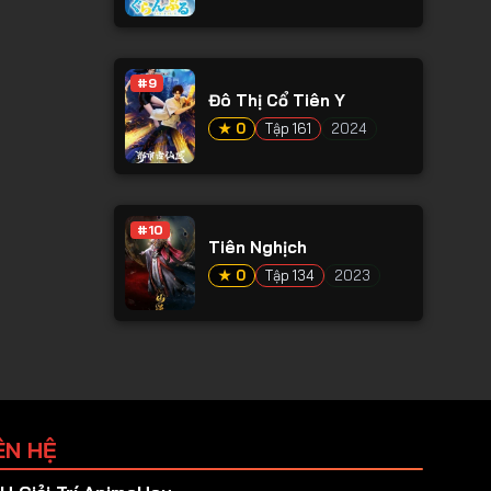
#9
Đô Thị Cổ Tiên Y
★ 0
Tập 161
2024
#10
Tiên Nghịch
★ 0
Tập 134
2023
ÊN HỆ