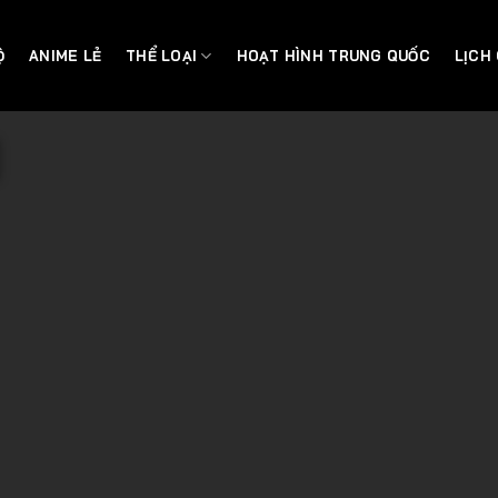
Ộ
ANIME LẺ
THỂ LOẠI
HOẠT HÌNH TRUNG QUỐC
LỊCH