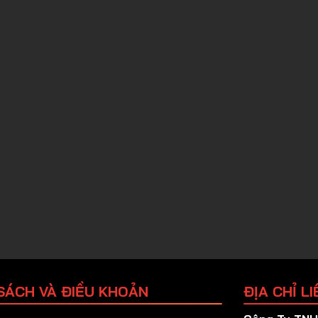
SÁCH VÀ ĐIỀU KHOẢN
ĐỊA CHỈ LI