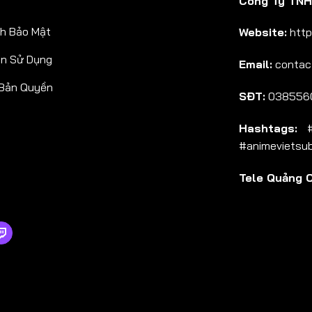
Công Ty TNHH
h Bảo Mật
Website:
http
ản Sử Dụng
Email:
contac
 Bản Quyền
SĐT:
038556
Hashtags:
#a
#animevietsu
Tele Quảng 