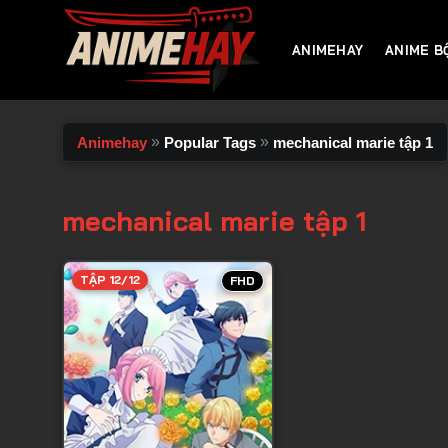
Chuyển
đến
ANIMEHAY
ANIME B
nội
dung
»
»
Animehay
Popular Tags
mechanical marie tập 1
mechanical marie tập 1
TẬP 12/12
FHD