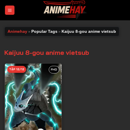
Chuyển
đến
nội
dung
Animehay
»
Popular Tags
»
Kaijuu 8-gou anime vietsub
Kaijuu 8-gou anime vietsub
TẬP 12/12
FHD