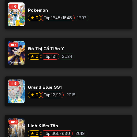
#6
Pokemon
★ 0
Tập 1648/1648
1997
#7
Đô Thị Cổ Tiên Y
★ 0
Tập 161
2024
#8
Grand Blue SS1
★ 0
Tập 12/12
2018
#9
Linh Kiếm Tôn
★ 0
Tập 660/660
2019