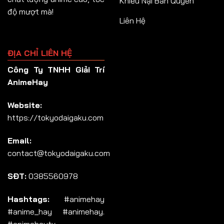
Khiếu Nại Bản Quyền
độ mượt mà!
Liên Hệ
ĐỊA CHỈ LIÊN HỆ
Công Ty TNHH Giải Trí
AnimeHay
Website:
https://tokyodaigaku.com
Email:
contact@tokyodaigaku.com
SĐT:
0385560978
Hashtags:
#animehay
#anime_hay #animehay.
#animehaytv