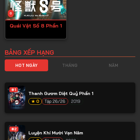
0
Quái Vật Số 8 Phần 1
BẢNG XẾP HẠNG
HOT NGÀY
THÁNG
NĂM
#1
Thanh Gươm Diệt Quỷ Phần 1
★ 0
Tập 26/26
2019
#2
Luyện Khí Mười Vạn Năm