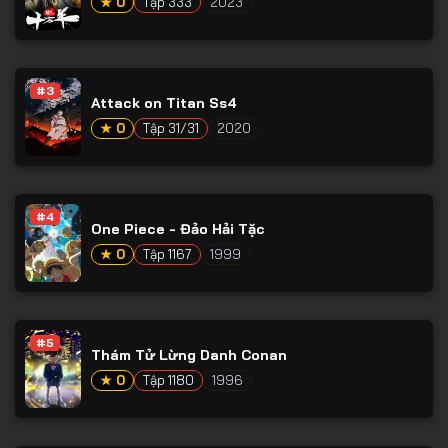
★ 0
Tập 333
2023
#3
Attack on Titan Ss4
★ 0
Tập 31/31
2020
#4
One Piece - Đảo Hải Tặc
★ 0
Tập 1167
1999
#5
Thám Tử Lừng Danh Conan
★ 0
Tập 1180
1996