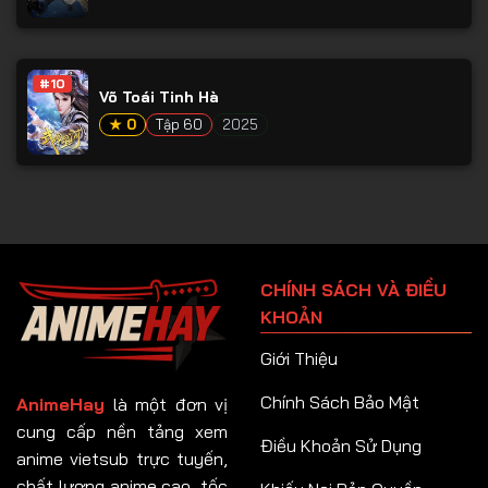
#10
Võ Toái Tinh Hà
★ 0
Tập 60
2025
CHÍNH SÁCH VÀ ĐIỀU
KHOẢN
Giới Thiệu
Chính Sách Bảo Mật
AnimeHay
là một đơn vị
cung cấp nền tảng xem
Điều Khoản Sử Dụng
anime vietsub trực tuyến,
chất lượng anime cao, tốc