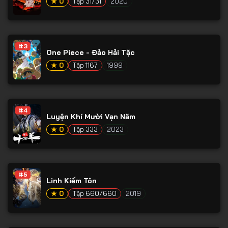
★ 0
Tập 31/31
2020
#3
One Piece - Đảo Hải Tặc
★ 0
Tập 1167
1999
#4
Luyện Khí Mười Vạn Năm
★ 0
Tập 333
2023
#5
Linh Kiếm Tôn
★ 0
Tập 660/660
2019