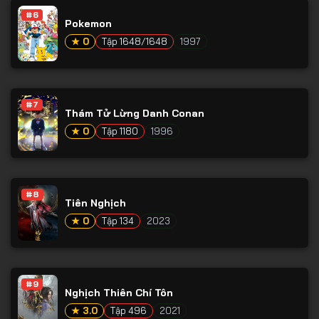
#6
Pokemon
★ 0
Tập 1648/1648
1997
#7
Thám Tử Lừng Danh Conan
★ 0
Tập 1180
1996
#8
Tiên Nghịch
★ 0
Tập 134
2023
#9
Nghịch Thiên Chí Tôn
★ 3.0
Tập 496
2021