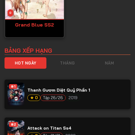
0
Grand Blue SS2
BẢNG XẾP HẠNG
HOT NGÀY
THÁNG
NĂM
#1
Thanh Gươm Diệt Quỷ Phần 1
★ 0
Tập 26/26
2019
#2
Attack on Titan Ss4