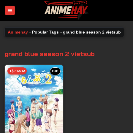
Chuyển
đến
nội
dung
Animehay
»
Popular Tags
»
grand blue season 2 vietsub
grand blue season 2 vietsub
TẬP 12/12
FHD