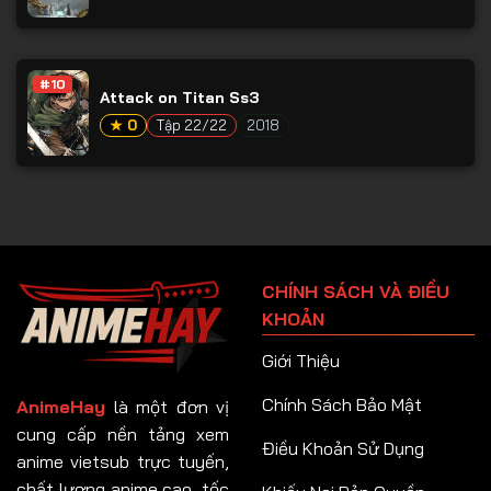
#10
Attack on Titan Ss3
★ 0
Tập 22/22
2018
CHÍNH SÁCH VÀ ĐIỀU
KHOẢN
Giới Thiệu
Chính Sách Bảo Mật
AnimeHay
là một đơn vị
cung cấp nền tảng xem
Điều Khoản Sử Dụng
anime vietsub trực tuyến,
chất lượng anime cao, tốc