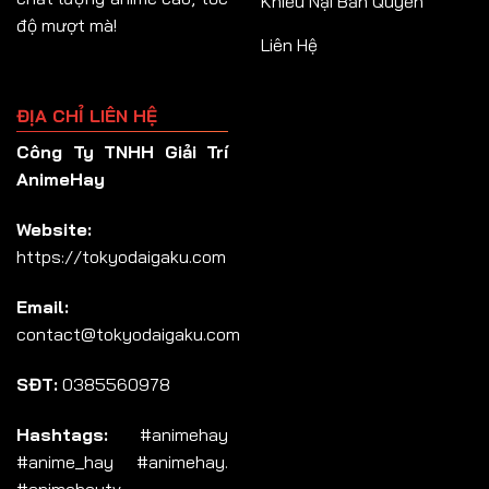
Khiếu Nại Bản Quyền
độ mượt mà!
Liên Hệ
ĐỊA CHỈ LIÊN HỆ
Công Ty TNHH Giải Trí
AnimeHay
Website:
https://tokyodaigaku.com
Email:
contact@tokyodaigaku.com
SĐT:
0385560978
Hashtags:
#animehay
#anime_hay #animehay.
#animehaytv