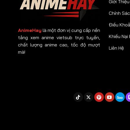
Giới Thiệu
Chính Sác
Điều Kho
AnimeHay
là một đơn vị cung cấp nền
Khiếu Nại
tảng xem anime vietsub trực tuyến,
chất lượng anime cao, tốc độ mượt
Liên Hệ
mà!