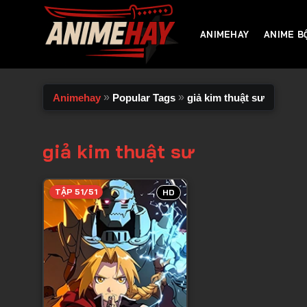
Chuyển
đến
ANIMEHAY
ANIME B
nội
dung
»
»
Animehay
Popular Tags
giả kim thuật sư
giả kim thuật sư
TẬP 51/51
HD