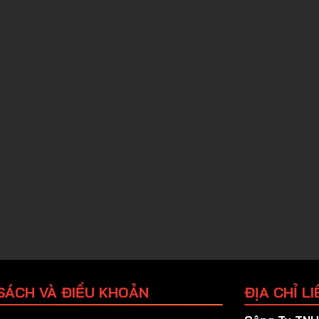
SÁCH VÀ ĐIỀU KHOẢN
ĐỊA CHỈ LI