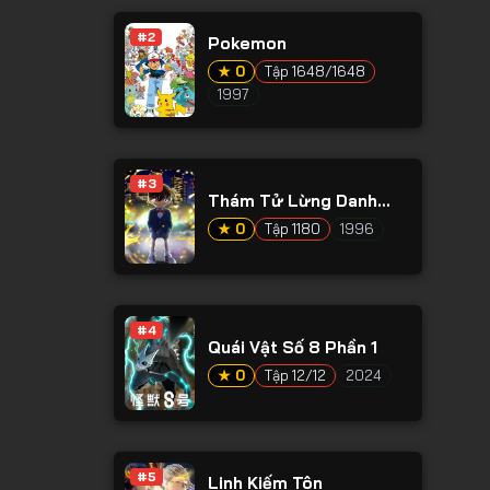
#2
Pokemon
★ 0
Tập 1648/1648
1997
#3
Thám Tử Lừng Danh
Conan
★ 0
Tập 1180
1996
#4
Quái Vật Số 8 Phần 1
★ 0
Tập 12/12
2024
#5
Linh Kiếm Tôn