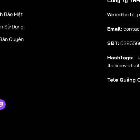
Công Ty TNHH
h Bảo Mật
Website:
http
ản Sử Dụng
Email:
contac
 Bản Quyền
SĐT:
038556
Hashtags:
#a
#animevietsu
Tele Quảng 