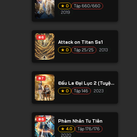
★ 0
Tập 660/660
2019
#6
Attack on Titan Ss1
★ 0
Tập 25/25
2013
#7
Đấu La Đại Lục 2 (Tuyệt
Thế Đường Môn)
★ 0
Tập 146
2023
#8
Phàm Nhân Tu Tiên
★ 4.0
Tập 176/176
2020