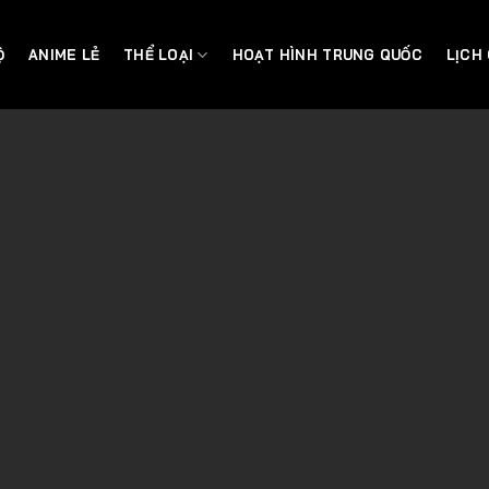
Ộ
ANIME LẺ
THỂ LOẠI
HOẠT HÌNH TRUNG QUỐC
LỊCH