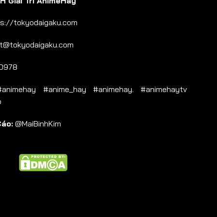
 Giải Trí AnimeHay
s://tokyodaigaku.com
t@tokyodaigaku.com
0978
nimehay #anime_hay #animehay. #animehaytv
b
Cáo:
@MaiBinhKim