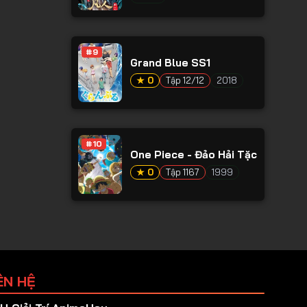
#9
Grand Blue SS1
★ 0
Tập 12/12
2018
#10
One Piece - Đảo Hải Tặc
★ 0
Tập 1167
1999
ÊN HỆ