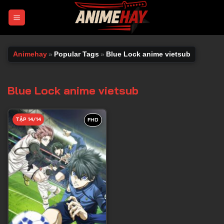
Chuyển
đến
nội
dung
Animehay
»
Popular Tags
»
Blue Lock anime vietsub
Blue Lock anime vietsub
TẬP 14/14
FHD