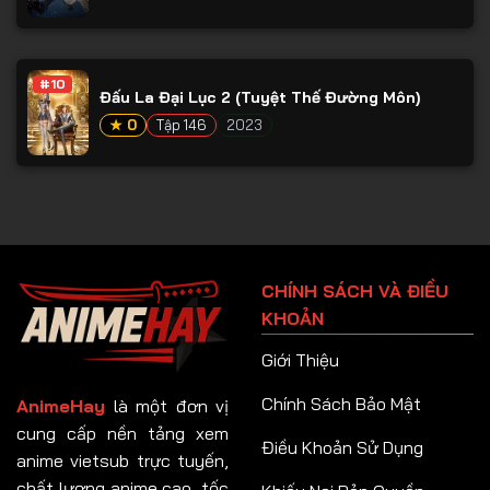
#10
Đấu La Đại Lục 2 (Tuyệt Thế Đường Môn)
★ 0
Tập 146
2023
CHÍNH SÁCH VÀ ĐIỀU
KHOẢN
Giới Thiệu
Chính Sách Bảo Mật
AnimeHay
là một đơn vị
cung cấp nền tảng xem
Điều Khoản Sử Dụng
anime vietsub trực tuyến,
chất lượng anime cao, tốc