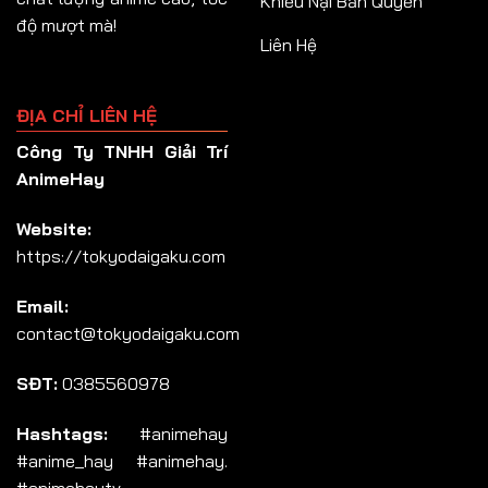
Khiếu Nại Bản Quyền
độ mượt mà!
Liên Hệ
ĐỊA CHỈ LIÊN HỆ
Công Ty TNHH Giải Trí
AnimeHay
Website:
https://tokyodaigaku.com
Email:
contact@tokyodaigaku.com
SĐT:
0385560978
Hashtags:
#animehay
#anime_hay #animehay.
#animehaytv