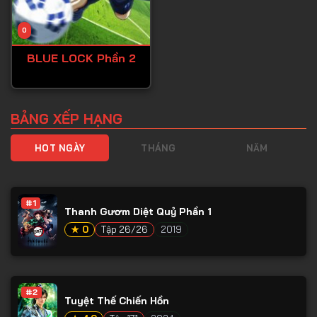
0
BLUE LOCK Phần 2
BẢNG XẾP HẠNG
HOT NGÀY
THÁNG
NĂM
#1
Thanh Gươm Diệt Quỷ Phần 1
★ 0
Tập 26/26
2019
#2
Tuyệt Thế Chiến Hồn