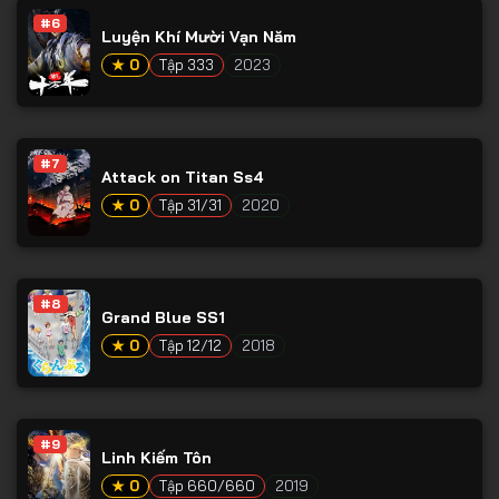
#6
Luyện Khí Mười Vạn Năm
★ 0
Tập 333
2023
#7
Attack on Titan Ss4
★ 0
Tập 31/31
2020
#8
Grand Blue SS1
★ 0
Tập 12/12
2018
#9
Linh Kiếm Tôn
★ 0
Tập 660/660
2019