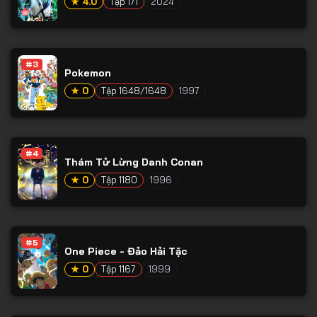
★ 4.0
Tập 171
2024
#3
Pokemon
★ 0
Tập 1648/1648
1997
#4
Thám Tử Lừng Danh Conan
★ 0
Tập 1180
1996
#5
One Piece - Đảo Hải Tặc
★ 0
Tập 1167
1999