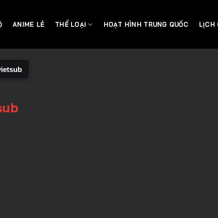
Ộ
ANIME LẺ
THỂ LOẠI
HOẠT HÌNH TRUNG QUỐC
LỊCH
vietsub
sub