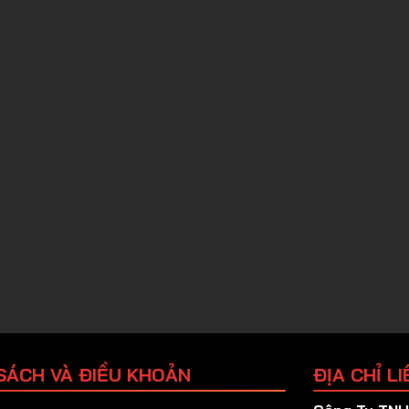
SÁCH VÀ ĐIỀU KHOẢN
ĐỊA CHỈ LI