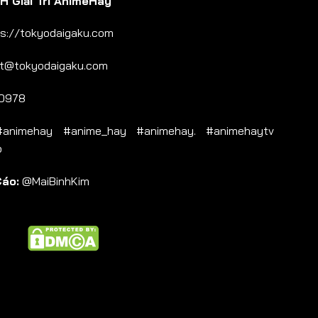
 Giải Trí AnimeHay
s://tokyodaigaku.com
t@tokyodaigaku.com
0978
nimehay #anime_hay #animehay. #animehaytv
b
Cáo:
@MaiBinhKim