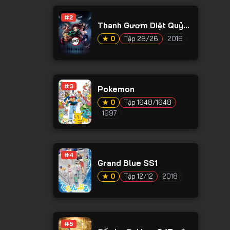
#2
Thanh Gươm Diệt Quỷ
Phần 1
★ 0
Tập 26/26
2019
#3
Pokemon
★ 0
Tập 1648/1648
1997
#4
Grand Blue SS1
★ 0
Tập 12/12
2018
#5