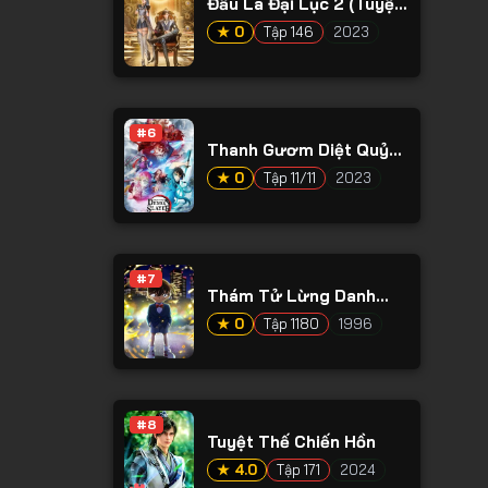
Đấu La Đại Lục 2 (Tuyệt
Thế Đường Môn)
★ 0
Tập 146
2023
#6
Thanh Gươm Diệt Quỷ
Phần 3
★ 0
Tập 11/11
2023
#7
Thám Tử Lừng Danh
Conan
★ 0
Tập 1180
1996
#8
Tuyệt Thế Chiến Hồn
★ 4.0
Tập 171
2024