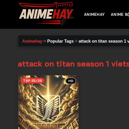
Chuyển
đến
ANIMEHAY
ANIME B
nội
dung
»
»
Animehay
Popular Tags
attack on titan season 1 
attack on titan season 1 viet
TẬP 25/25
HD