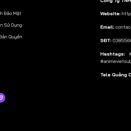
Công Ty TNHH
h Bảo Mật
Website:
http
ản Sử Dụng
Email:
contac
 Bản Quyền
SĐT:
038556
Hashtags:
#a
#animevietsu
Tele Quảng 