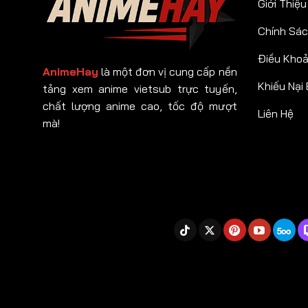
Giới Thiệu
Chính Sác
Điều Kho
AnimeHay
là một đơn vị cung cấp nền
Khiếu Nại
tảng xem anime vietsub trực tuyến,
chất lượng anime cao, tốc độ mượt
Liên Hệ
mà!