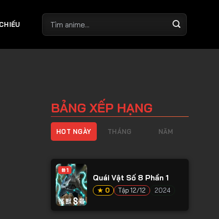
 CHIẾU
BẢNG XẾP HẠNG
HOT NGÀY
THÁNG
NĂM
#1
Quái Vật Số 8 Phần 1
★ 0
Tập 12/12
2024