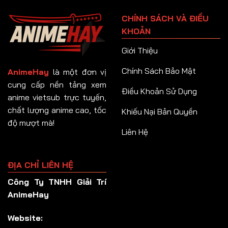
Tập 91
CHÍNH SÁCH VÀ ĐIỀU
Tập 92
KHOẢN
Tập 93
Giới Thiệu
Tập 94
Chính Sách Bảo Mật
AnimeHay
là một đơn vị
Tập 95
cung cấp nền tảng xem
Điều Khoản Sử Dụng
anime vietsub trực tuyến,
Tập 96
chất lượng anime cao, tốc
Khiếu Nại Bản Quyền
Tập 97
độ mượt mà!
Liên Hệ
Tập 98
Tập 99
ĐỊA CHỈ LIÊN HỆ
Tập 100
Công Ty TNHH Giải Trí
Tập 101
AnimeHay
Tập 102
Website:
Tập 103