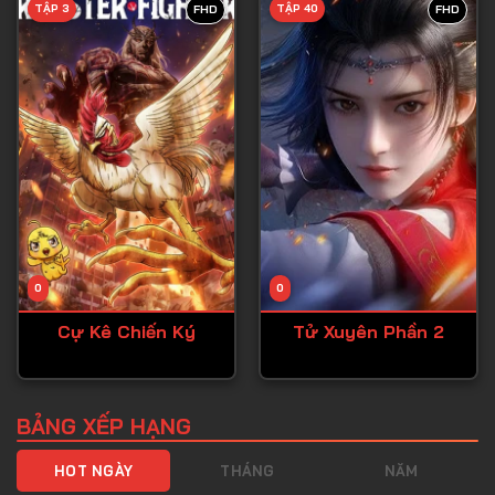
TẬP 3
TẬP 40
FHD
FHD
Tập 40
Tập 41
Tập 42
Tập 43
Tập 44
Tập 45
Tập 46
0
0
Tập 47
Cự Kê Chiến Ký
Tử Xuyên Phần 2
Tập 48
Tập 49
Tập 50
BẢNG XẾP HẠNG
Tập 51
HOT NGÀY
THÁNG
NĂM
Tập 52