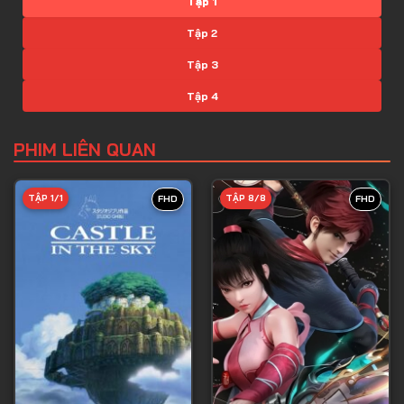
Tập 1
Tập 2
Tập 3
Tập 4
Tập 5
PHIM LIÊN QUAN
Tập 6
Tập 7
TẬP 1/1
TẬP 8/8
FHD
FHD
Tập 8
Tập 9
Tập 10
Tập 11
Tập 12
Tập 13