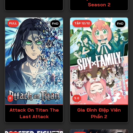
Season 2
Tập 27
Tập 28
FULL
TẬP 12/12
FHD
FHD
Tập 29
Tập 30
Tập 31
Tập 32
Tập 33
Tập 34
Tập 35
Tập 36
0
5.0
Tập 37
Attack On Titan The
Gia Đình Điệp Viên
Last Attack
Phần 2
Tập 38
Tập 39