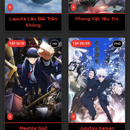
Tập 14
0
0
Tập 15
Laputa Lâu Đài Trên
Phong Vật Yêu Trù
Tập 16
Không
Tập 17
Tập 18
TẬP 12/12
TẬP 25/25
HD
FHD
Tập 19
Tập 20
Tập 21
Tập 22
Tập 23
Tập 24
Tập 25
0
0
Tập 26
Mashle Ss2
Jujutsu Kaisen