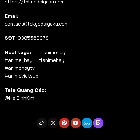
https://tokyodaigaku.com
Tập 104
Email:
Tập 105
contact@tokyodaigaku.com
Tập 106
SĐT:
0385560978
Tập 107
Tập 108
Hashtags:
#animehay
#anime_hay #animehay.
Tập 109
#animehaytv
Tập 110
#animevietsub
Tập 111
Tele Quảng Cáo:
Tập 112
@MaiBinhKim
Tập 113
Tập 114
Tập 115
Tập 116