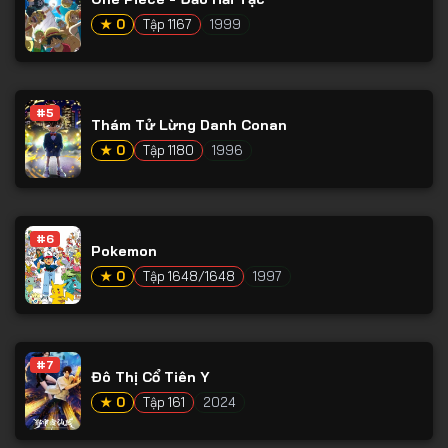
Tập 65
★ 0
Tập 1167
1999
Tập 66
Tập 67
Tập 68
#5
Thám Tử Lừng Danh Conan
Tập 69
★ 0
Tập 1180
1996
Tập 70
Tập 71
#6
Tập 72
Pokemon
★ 0
Tập 1648/1648
1997
Tập 73
Tập 74
Tập 75
#7
Đô Thị Cổ Tiên Y
Tập 76
★ 0
Tập 161
2024
Tập 77