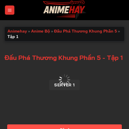
Chuyển
đến
nội
dung
Animehay
»
Anime Bộ
»
Đấu Phá Thương Khung Phần 5
»
Tập 1
Đấu Phá Thương Khung Phần 5 - Tập 1
00:00 / 00:00
SERVER 1