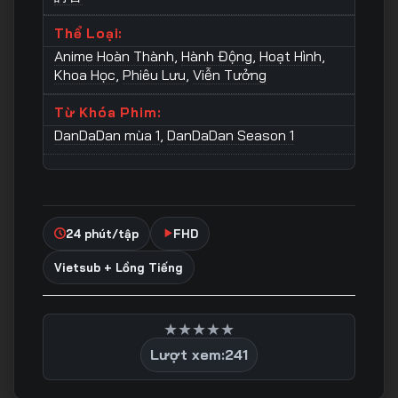
Thể Loại:
Anime Hoàn Thành
,
Hành Động
,
Hoạt Hình
,
Khoa Học
,
Phiêu Lưu
,
Viễn Tưởng
Từ Khóa Phim:
DanDaDan mùa 1
,
DanDaDan Season 1
24 phút/tập
FHD
Vietsub + Lồng Tiếng
★
★
★
★
★
Lượt xem:
241