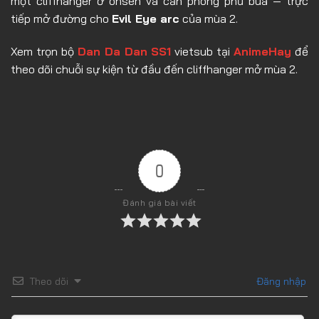
một cliffhanger ở onsen và căn phòng phủ bùa — trực
tiếp mở đường cho
Evil Eye arc
của mùa 2.
Xem trọn bộ
Dan Da Dan SS1
vietsub tại
AnimeHay
để
theo dõi chuỗi sự kiện từ đầu đến cliffhanger mở mùa 2.
0
Đánh giá bài viết
Theo dõi
Đăng nhập