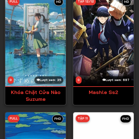
FULL
TẬP 12/12
HD
HD
0
Lượt xem: 35
0
Lượt xem: 697
Khóa Chặt Cửa Nào
Mashle Ss2
Suzume
FULL
TẬP 11
FHD
FHD