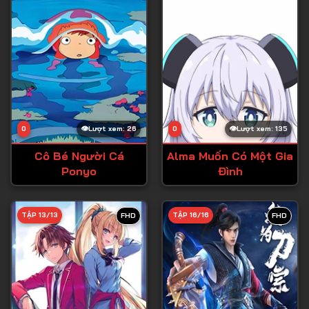
0
Lượt xem: 26
0
Lượt xem: 135
Cô Bé Người Cá
Alma Muốn Có Một Gia
Ponyo
Đình
TẬP 13/13
TẬP 16/16
FHD
FHD