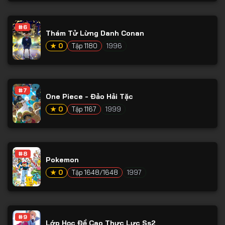
#6
Thám Tử Lừng Danh Conan
★ 0
Tập 1180
1996
#7
One Piece - Đảo Hải Tặc
★ 0
Tập 1167
1999
#8
Pokemon
★ 0
Tập 1648/1648
1997
#9
Lớp Học Đề Cao Thực Lực Ss2