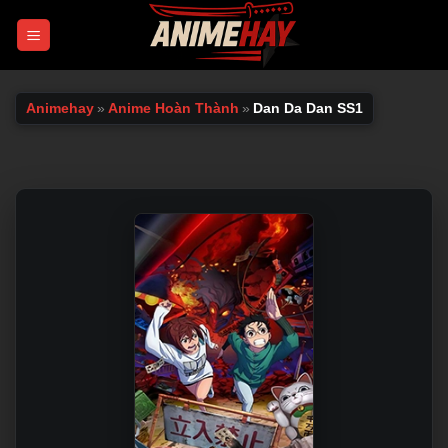
Chuyển
đến
nội
dung
Animehay
»
Anime Hoàn Thành
»
Dan Da Dan SS1