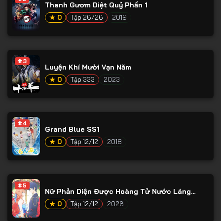
Thanh Gươm Diệt Quỷ Phần 1
★ 0
Tập 26/26
2019
#3
Luyện Khí Mười Vạn Năm
★ 0
Tập 333
2023
#4
Grand Blue SS1
★ 0
Tập 12/12
2018
#5
Nữ Phản Diện Được Hoàng Tử Nước Láng
Giềng Yêu Mến
★ 0
Tập 12/12
2026