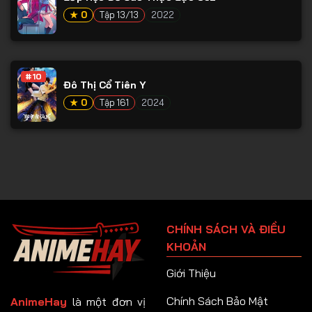
★ 0
Tập 13/13
2022
#10
Đô Thị Cổ Tiên Y
★ 0
Tập 161
2024
CHÍNH SÁCH VÀ ĐIỀU
KHOẢN
Giới Thiệu
Chính Sách Bảo Mật
AnimeHay
là một đơn vị