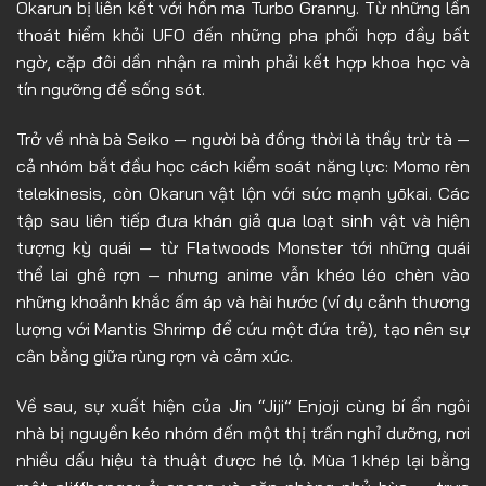
Okarun bị liên kết với hồn ma Turbo Granny. Từ những lần
thoát hiểm khỏi UFO đến những pha phối hợp đầy bất
Tập 11
ngờ, cặp đôi dần nhận ra mình phải kết hợp khoa học và
Tập 12
tín ngưỡng để sống sót.
Trở về nhà bà Seiko — người bà đồng thời là thầy trừ tà —
cả nhóm bắt đầu học cách kiểm soát năng lực: Momo rèn
telekinesis, còn Okarun vật lộn với sức mạnh yōkai. Các
tập sau liên tiếp đưa khán giả qua loạt sinh vật và hiện
tượng kỳ quái — từ Flatwoods Monster tới những quái
thể lai ghê rợn — nhưng anime vẫn khéo léo chèn vào
những khoảnh khắc ấm áp và hài hước (ví dụ cảnh thương
lượng với Mantis Shrimp để cứu một đứa trẻ), tạo nên sự
cân bằng giữa rùng rợn và cảm xúc.
Về sau, sự xuất hiện của Jin “Jiji” Enjoji cùng bí ẩn ngôi
nhà bị nguyền kéo nhóm đến một thị trấn nghỉ dưỡng, nơi
nhiều dấu hiệu tà thuật được hé lộ. Mùa 1 khép lại bằng