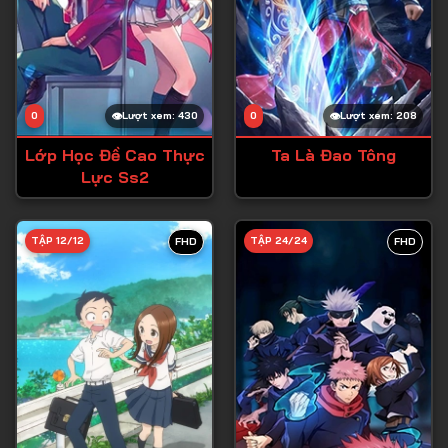
0
Lượt xem: 430
0
Lượt xem: 208
Lớp Học Đề Cao Thực
Ta Là Đao Tông
Lực Ss2
TẬP 12/12
TẬP 24/24
FHD
FHD