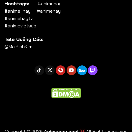
Hashtags:
#animehay
#anime_hay #animehay.
#animehaytv
#animevietsub
Tele Quảng Cáo:
@MaiBinhKim
⛩
Copyright © 2026
Animehay.cool
All Rights Reserved