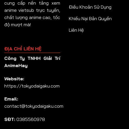
cung cấp nền tảng xem
Điều Khoản Sử Dụng
anime vietsub trực tuyến,
chất lượng anime cao, tốc
Khiếu Nại Bản Quyền
độ mượt mà!
Liên Hệ
ĐỊA CHỈ LIÊN HỆ
Công Ty TNHH Giải Trí
AnimeHay
Website:
https://tokyodaigaku.com
Email:
contact@tokyodaigaku.com
SĐT:
0385560978