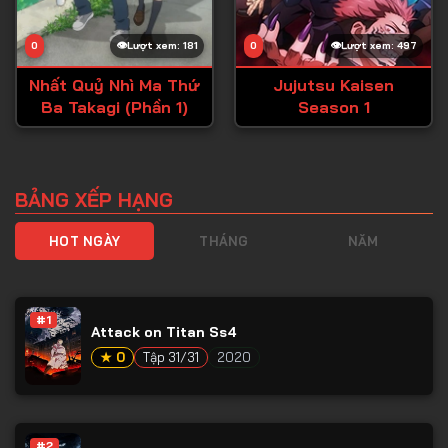
0
Lượt xem: 181
0
Lượt xem: 497
Nhất Quỷ Nhì Ma Thứ
Jujutsu Kaisen
Ba Takagi (Phần 1)
Season 1
BẢNG XẾP HẠNG
HOT NGÀY
THÁNG
NĂM
#1
Attack on Titan Ss4
★ 0
Tập 31/31
2020
#2