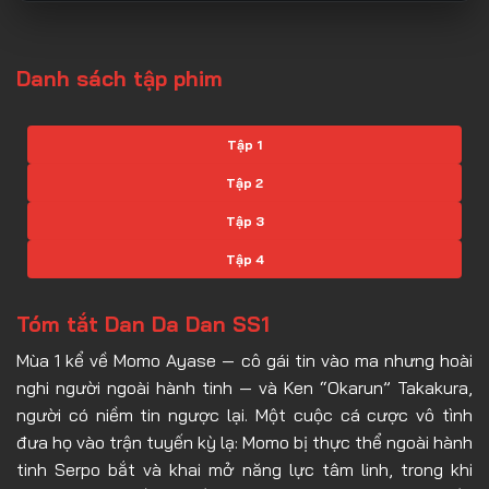
Danh sách tập phim
Tập 1
Tập 2
Tập 3
Tập 4
Tập 5
Tóm tắt Dan Da Dan SS1
Tập 6
Mùa 1 kể về Momo Ayase — cô gái tin vào ma nhưng hoài
Tập 7
nghi người ngoài hành tinh — và Ken “Okarun” Takakura,
Tập 8
người có niềm tin ngược lại. Một cuộc cá cược vô tình
đưa họ vào trận tuyến kỳ lạ: Momo bị thực thể ngoài hành
Tập 9
tinh Serpo bắt và khai mở năng lực tâm linh, trong khi
Tập 10