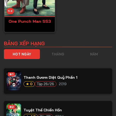
5.0
One Punch Man SS3
BẢNG XẾP HẠNG
HOT NGÀY
THÁNG
NĂM
#1
Thanh Gươm Diệt Quỷ Phần 1
★ 0
Tập 26/26
2019
#2
Tuyệt Thế Chiến Hồn