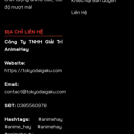
Khiếu Nại Bản Quyền
độ mượt mà!
Liên Hệ
ĐỊA CHỈ LIÊN HỆ
Công Ty TNHH Giải Trí
AnimeHay
Website:
https://tokyodaigaku.com
Email:
contact@tokyodaigaku.com
SĐT:
0385560978
Hashtags:
#animehay
#anime_hay #animehay.
#animehaytv