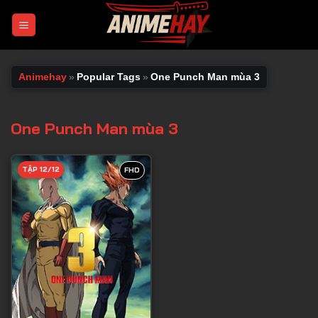
Chuyển
đến
nội
dung
Animehay
»
Popular Tags
»
One Punch Man mùa 3
One Punch Man mùa 3
TẬP 12/12
FHD