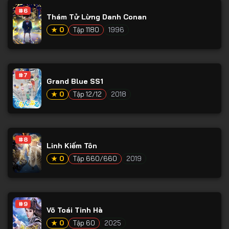
#6
Thám Tử Lừng Danh Conan
★ 0
Tập 1180
1996
#7
Grand Blue SS1
★ 0
Tập 12/12
2018
#8
Linh Kiếm Tôn
★ 0
Tập 660/660
2019
#9
Võ Toái Tinh Hà
★ 0
Tập 60
2025