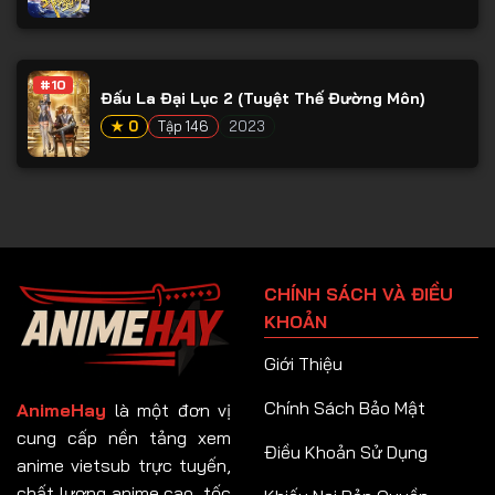
#10
Đấu La Đại Lục 2 (Tuyệt Thế Đường Môn)
★ 0
Tập 146
2023
CHÍNH SÁCH VÀ ĐIỀU
KHOẢN
Giới Thiệu
Chính Sách Bảo Mật
AnimeHay
là một đơn vị
cung cấp nền tảng xem
Điều Khoản Sử Dụng
anime vietsub trực tuyến,
chất lượng anime cao, tốc