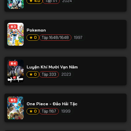
★ 4.0
Tập 171
2024
#3
Pokemon
★ 0
Tập 1648/1648
1997
#4
Luyện Khí Mười Vạn Năm
★ 0
Tập 333
2023
#5
One Piece - Đảo Hải Tặc
★ 0
Tập 1167
1999