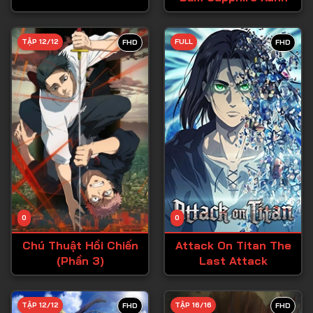
Tập 28
TẬP 12/12
FULL
FHD
FHD
Tập 29
Tập 30
Tập 31
Tập 32
Tập 33
Tập 34
Tập 35
Tập 36
0
0
Tập 37
Chú Thuật Hồi Chiến
Attack On Titan The
(Phần 3)
Last Attack
Tập 38
Tập 39
TẬP 12/12
TẬP 16/16
FHD
FHD