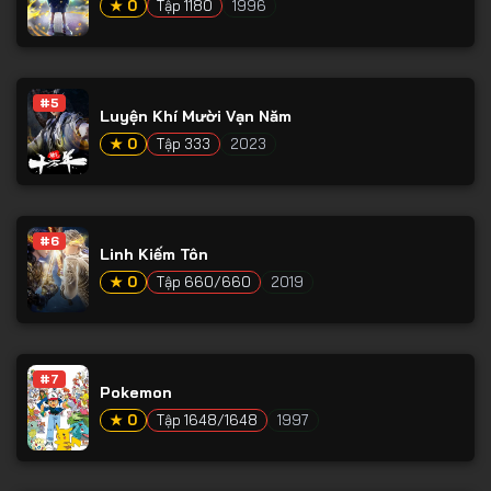
★ 0
Tập 1180
1996
Tập 66
Tập 67
Tập 68
#5
Luyện Khí Mười Vạn Năm
Tập 69
★ 0
Tập 333
2023
Tập 70
Tập 71
#6
Tập 72
Linh Kiếm Tôn
★ 0
Tập 660/660
2019
Tập 73
Tập 74
Tập 75
#7
Pokemon
Tập 76
★ 0
Tập 1648/1648
1997
Tập 77
Tập 78