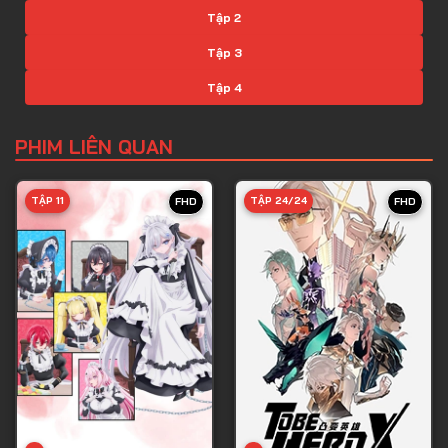
Tập 2
Tập 3
Tập 4
Tập 5
PHIM LIÊN QUAN
Tập 6
Tập 7
TẬP 11
TẬP 24/24
FHD
FHD
Tập 8
Tập 9
Tập 10
Tập 11
Tập 12
Tập 13
Tập 14