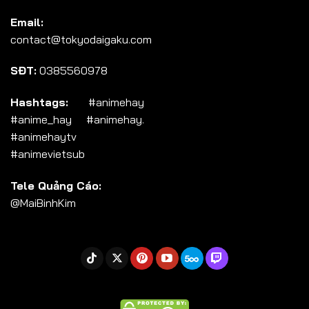
Tập 104
Email:
Tập 105
contact@tokyodaigaku.com
Tập 106
SĐT:
0385560978
Tập 107
Tập 108
Hashtags:
#animehay
#anime_hay #animehay.
Tập 109
#animehaytv
Tập 110
#animevietsub
Tập 111
Tele Quảng Cáo:
Tập 112
@MaiBinhKim
Tập 113
Tập 114
Tập 115
Tập 116