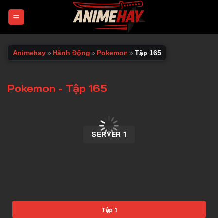
Chuyển
đến
nội
dung
Animehay
»
Hành Động
»
Pokemon
»
Tập 165
Pokemon - Tập 165
00:00 / 00:00
SERVER 1
Tập 1