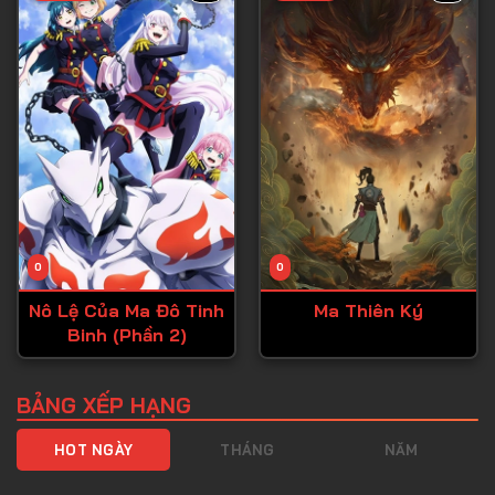
Tập 40
Tập 41
Tập 42
Tập 43
Tập 44
Tập 45
Tập 46
0
0
Tập 47
Nô Lệ Của Ma Đô Tinh
Ma Thiên Ký
Tập 48
Binh (Phần 2)
Tập 49
Tập 50
BẢNG XẾP HẠNG
Tập 51
HOT NGÀY
THÁNG
NĂM
Tập 52