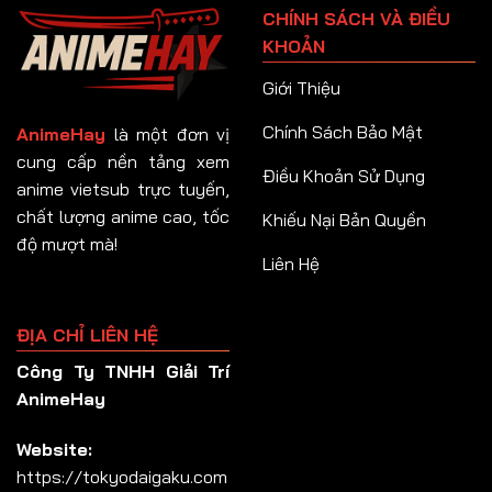
CHÍNH SÁCH VÀ ĐIỀU
Tập 92
KHOẢN
Tập 93
Giới Thiệu
Tập 94
Chính Sách Bảo Mật
AnimeHay
là một đơn vị
Tập 95
cung cấp nền tảng xem
Điều Khoản Sử Dụng
anime vietsub trực tuyến,
Tập 96
chất lượng anime cao, tốc
Khiếu Nại Bản Quyền
Tập 97
độ mượt mà!
Liên Hệ
Tập 98
Tập 99
ĐỊA CHỈ LIÊN HỆ
Tập 100
Công Ty TNHH Giải Trí
Tập 101
AnimeHay
Tập 102
Website:
Tập 103
https://tokyodaigaku.com