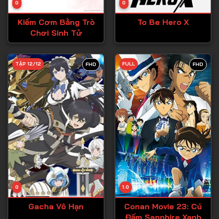
0
0
Tập 15
Kiếm Cơm Bằng Trò
To Be Hero X
Tập 16
Chơi Sinh Tử
Tập 17
Tập 18
TẬP 12/12
FULL
FHD
FHD
Tập 19
Tập 20
Tập 21
Tập 22
Tập 23
Tập 24
Tập 25
0
1.0
Tập 26
Gacha Vô Hạn
Conan Movie 23: Cú
Đấm Sapphire Xanh
Tập 27