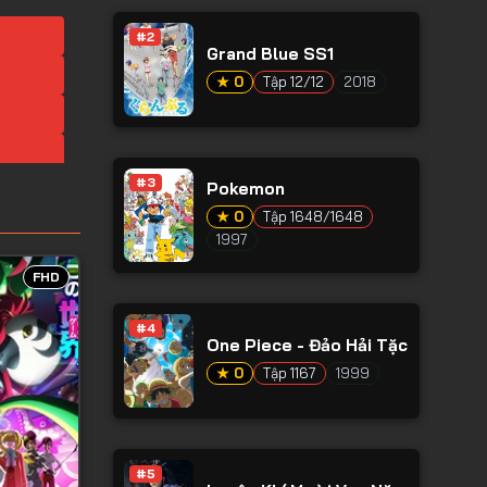
#2
Grand Blue SS1
★ 0
Tập 12/12
2018
#3
Pokemon
★ 0
Tập 1648/1648
1997
FHD
#4
One Piece - Đảo Hải Tặc
★ 0
Tập 1167
1999
#5