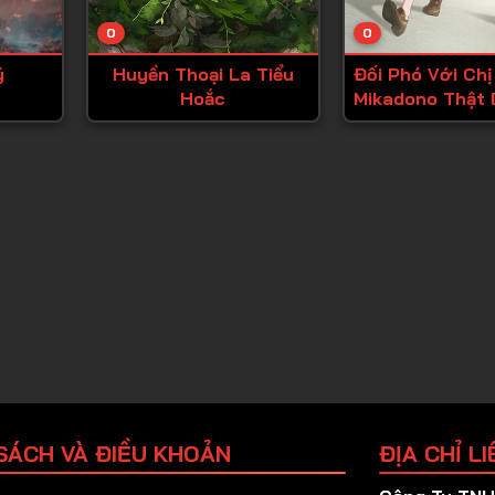
Tập 25
0
0
ý
Huyền Thoại La Tiểu
Đối Phó Với Ch
Hoắc
Mikadono Thật 
SÁCH VÀ ĐIỀU KHOẢN
ĐỊA CHỈ LI