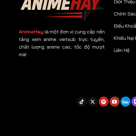
Giới Thiệu
Chính Sác
Điều Kho
AnimeHay
là một đơn vị cung cấp nền
Khiếu Nại
tảng xem anime vietsub trực tuyến,
chất lượng anime cao, tốc độ mượt
Liên Hệ
mà!