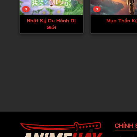
0
0
Nhật Ký Du Hành Dị
Mục Thần K
Giới
CHÍNH 