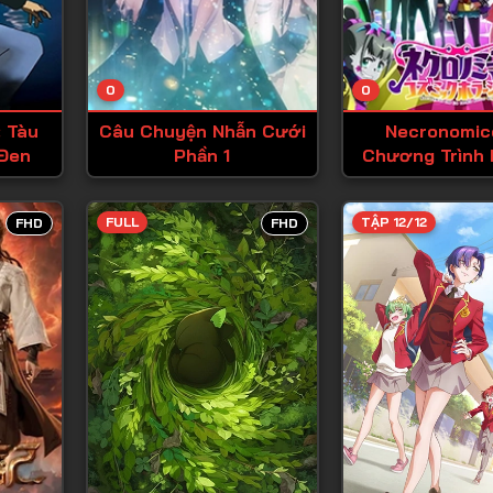
Tập 13
Tập 14
0
0
Tập 15
 Tàu
Câu Chuyện Nhẫn Cưới
Necronomic
Tập 16
Đen
Phần 1
Chương Trình 
Vũ Trụ
Tập 17
Tập 18
FULL
TẬP 12/12
FHD
FHD
Tập 19
Tập 20
Tập 21
Tập 22
Tập 23
Tập 24