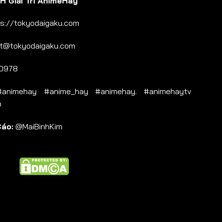
 Giải Trí AnimeHay
s://tokyodaigaku.com
t@tokyodaigaku.com
0978
nimehay #anime_hay #animehay. #animehaytv
b
Cáo:
@MaiBinhKim