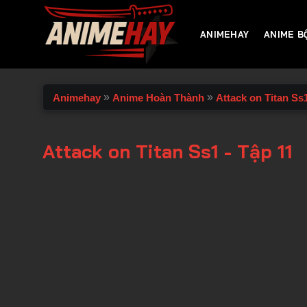
Chuyển
đến
ANIMEHAY
ANIME B
nội
dung
»
»
Animehay
Anime Hoàn Thành
Attack on Titan Ss
Attack on Titan Ss1 - Tập 11
00:00 / 00:00