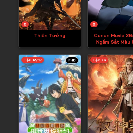
0
0
Thiên Tướng
Conan Movie 26:
Ngầm Sắt Màu 
TẬP 12/12
TẬP 76
FHD