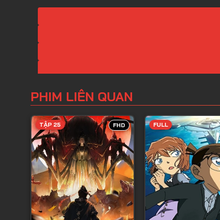
PHIM LIÊN QUAN
TẬP 25
FULL
FHD