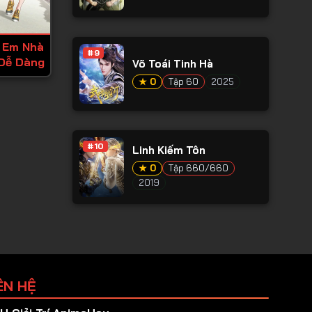
ị Em Nhà
#9
Dễ Dàng
Võ Toái Tinh Hà
★ 0
Tập 60
2025
#10
Linh Kiếm Tôn
★ 0
Tập 660/660
2019
ÊN HỆ