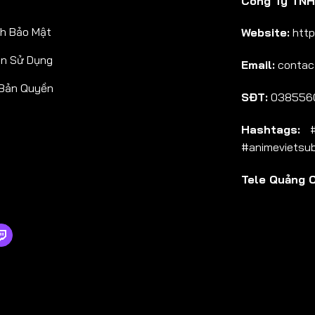
Công Ty TNHH
h Bảo Mật
Website:
http
ản Sử Dụng
Email:
contac
 Bản Quyền
SĐT:
038556
Hashtags:
#a
#animevietsu
Tele Quảng 