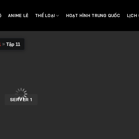
Ộ
ANIME LẺ
THỂ LOẠI
HOẠT HÌNH TRUNG QUỐC
LỊCH
»
1
Tập 11
SERVER 1