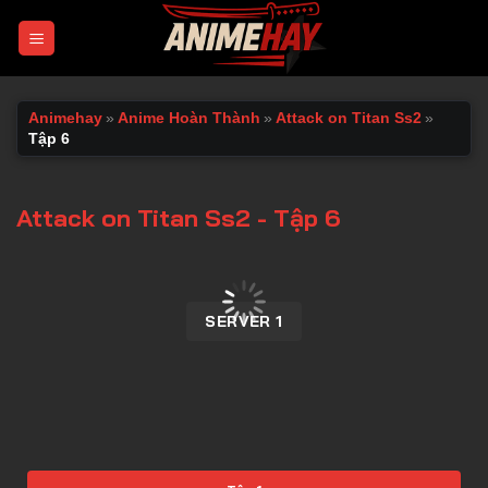
Chuyển
đến
nội
dung
Animehay
»
Anime Hoàn Thành
»
Attack on Titan Ss2
»
Tập 6
Attack on Titan Ss2 - Tập 6
00:00 / 00:00
SERVER 1