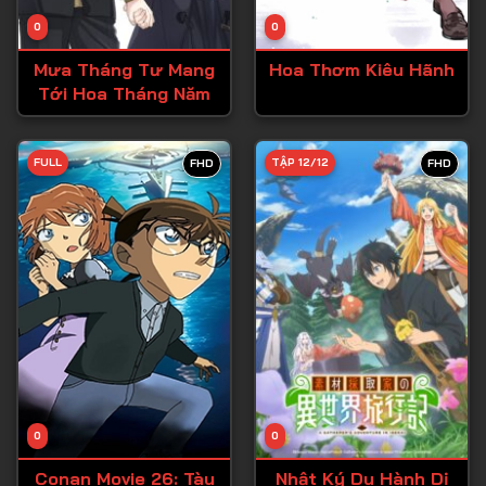
0
0
Mưa Tháng Tư Mang
Hoa Thơm Kiêu Hãnh
Tới Hoa Tháng Năm
FULL
TẬP 12/12
FHD
FHD
0
0
Conan Movie 26: Tàu
Nhật Ký Du Hành Dị