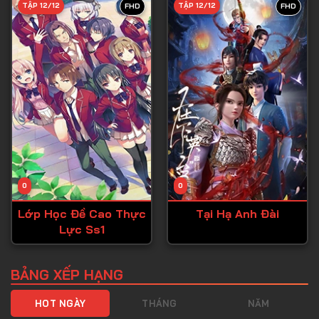
TẬP 12/12
TẬP 12/12
FHD
FHD
0
0
Lớp Học Đề Cao Thực
Tại Hạ Anh Đài
Lực Ss1
BẢNG XẾP HẠNG
HOT NGÀY
THÁNG
NĂM