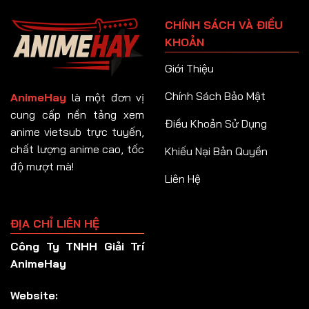
CHÍNH SÁCH VÀ ĐIỀU
KHOẢN
Giới Thiệu
Chính Sách Bảo Mật
AnimeHay
là một đơn vị
cung cấp nền tảng xem
Điều Khoản Sử Dụng
anime vietsub trực tuyến,
chất lượng anime cao, tốc
Khiếu Nại Bản Quyền
độ mượt mà!
Liên Hệ
ĐỊA CHỈ LIÊN HỆ
Công Ty TNHH Giải Trí
AnimeHay
Website: