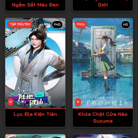
Ngầm Sắt Màu Đen
Giới
TẬP 150/150
FULL
FHD
HD
0
0
Lục Địa Kiện Tiên
Khóa Chặt Cửa Nào
Suzume