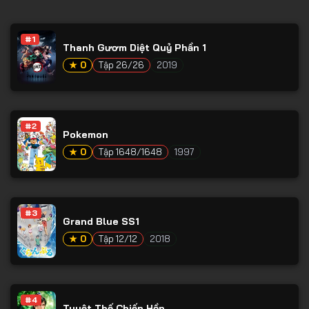
#1
Thanh Gươm Diệt Quỷ Phần 1
★ 0
Tập 26/26
2019
#2
Pokemon
★ 0
Tập 1648/1648
1997
#3
Grand Blue SS1
★ 0
Tập 12/12
2018
#4
Tuyệt Thế Chiến Hồn