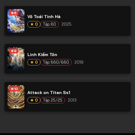
#8
Võ Toái Tinh Hà
★ 0
Tập 60
2025
#9
Linh Kiếm Tôn
★ 0
Tập 660/660
2019
#10
Attack on Titan Ss1
★ 0
Tập 25/25
2013