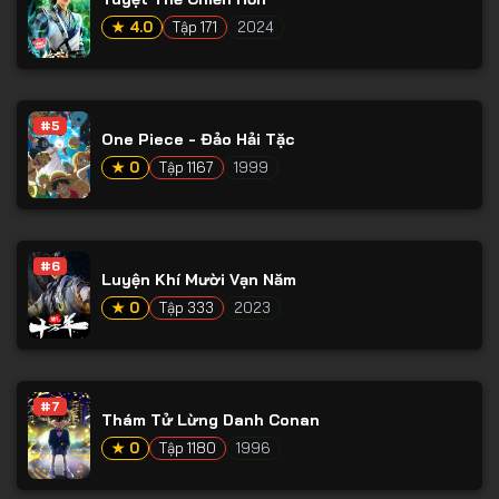
★ 4.0
Tập 171
2024
#5
One Piece - Đảo Hải Tặc
★ 0
Tập 1167
1999
#6
Luyện Khí Mười Vạn Năm
★ 0
Tập 333
2023
#7
Thám Tử Lừng Danh Conan
★ 0
Tập 1180
1996