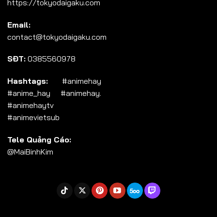
https://tokyodaigaku.com
Email:
contact@tokyodaigaku.com
SĐT:
0385560978
Hashtags:
#animehay
#anime_hay #animehay.
#animehaytv
#animevietsub
Tele Quảng Cáo:
@MaiBinhKim