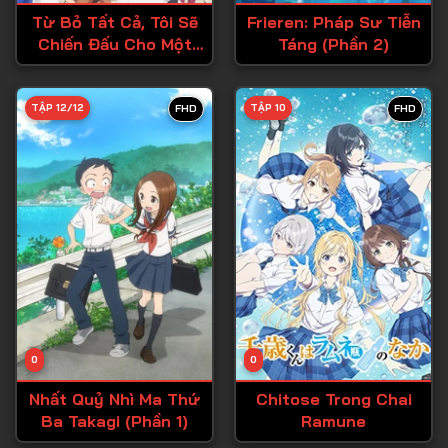
Từ Bỏ Tất Cả, Tôi Sẽ
Frieren: Pháp Sư Tiễn
Chiến Đấu Cho Một
Táng (Phần 2)
Cuộc Sống Bình
Thường Với Tình Yêu
Của Đời Mình Và Chiếc
TẬP 12/12
TẬP 10
FHD
FHD
Thanh Kiếm Bị Nguyền
Rủa!
0
0
Nhất Quỷ Nhì Ma Thứ
Chitose Trong Chai
Ba Takagi (Phần 1)
Ramune