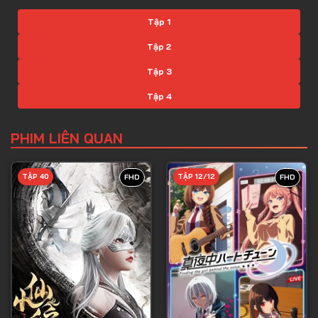
Tập 1
Tập 2
Tập 3
Tập 4
Tập 5
PHIM LIÊN QUAN
Tập 6
Tập 7
TẬP 40
TẬP 12/12
FHD
FHD
Tập 8
Tập 9
Tập 10
Tập 11
Tập 12