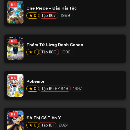
#4
One Piece - Đảo Hải Tặc
★ 0
Tập 1167
1999
#5
Thám Tử Lừng Danh Conan
★ 0
Tập 1180
1996
#6
Pokemon
★ 0
Tập 1648/1648
1997
#7
Đô Thị Cổ Tiên Y
★ 0
Tập 161
2024