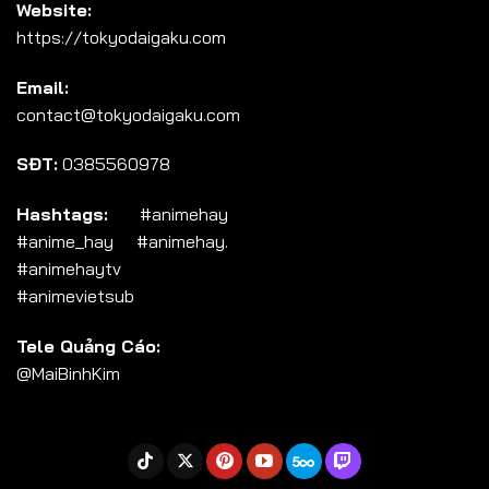
Website:
https://tokyodaigaku.com
Email:
contact@tokyodaigaku.com
SĐT:
0385560978
Hashtags:
#animehay
#anime_hay #animehay.
#animehaytv
#animevietsub
Tele Quảng Cáo:
@MaiBinhKim