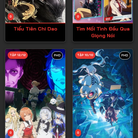
Tập 13
Tập 14
0
0
Tập 15
Tiểu Tiên Chi Dao
Tìm Mối Tình Đầu Qua
Tập 16
Giọng Nói
Tập 17
Tập 18
TẬP 12/12
TẬP 10/10
FHD
FHD
Tập 19
Tập 20
Tập 21
Tập 22
Tập 23
Tập 24
Tập 25
0
0