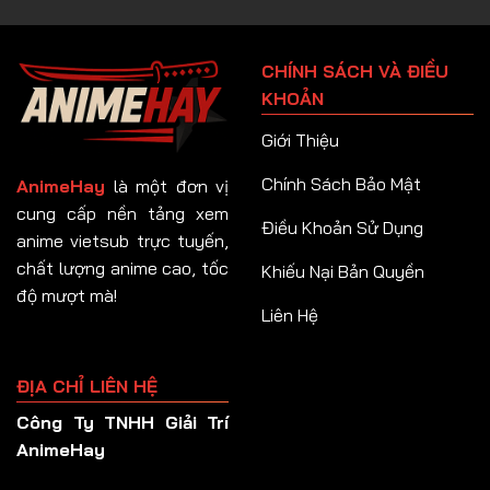
CHÍNH SÁCH VÀ ĐIỀU
KHOẢN
Giới Thiệu
Chính Sách Bảo Mật
AnimeHay
là một đơn vị
cung cấp nền tảng xem
Điều Khoản Sử Dụng
anime vietsub trực tuyến,
chất lượng anime cao, tốc
Khiếu Nại Bản Quyền
độ mượt mà!
Liên Hệ
ĐỊA CHỈ LIÊN HỆ
Công Ty TNHH Giải Trí
AnimeHay