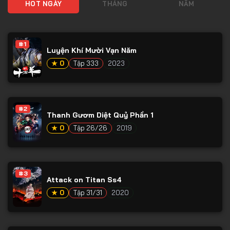
HOT NGÀY
THÁNG
NĂM
#1
Luyện Khí Mười Vạn Năm
★ 0
Tập 333
2023
#2
Thanh Gươm Diệt Quỷ Phần 1
★ 0
Tập 26/26
2019
#3
Attack on Titan Ss4
★ 0
Tập 31/31
2020