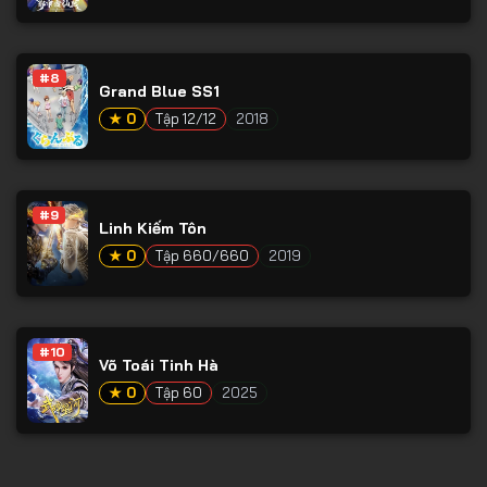
#8
Grand Blue SS1
★ 0
Tập 12/12
2018
#9
Linh Kiếm Tôn
★ 0
Tập 660/660
2019
#10
Võ Toái Tinh Hà
★ 0
Tập 60
2025