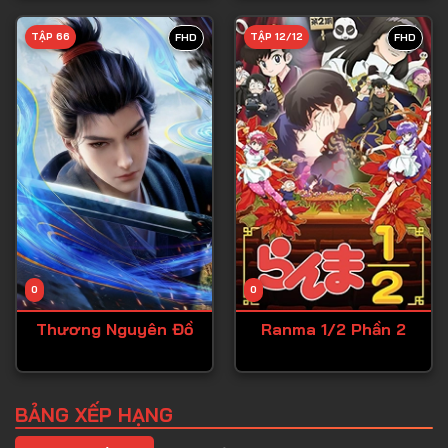
TẬP 66
TẬP 12/12
FHD
FHD
0
0
Thương Nguyên Đồ
Ranma 1/2 Phần 2
BẢNG XẾP HẠNG