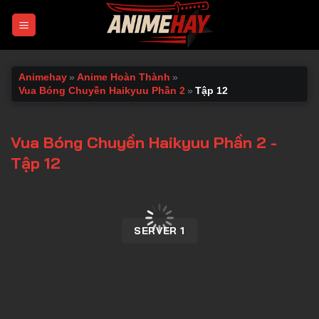
Chuyển
đến
nội
dung
Animehay
»
Anime Hoàn Thành
»
Vua Bóng Chuyền Haikyuu Phần 2
»
Tập 12
Vua Bóng Chuyền Haikyuu Phần 2 -
Tập 12
00:00 / 00:00
SERVER 1