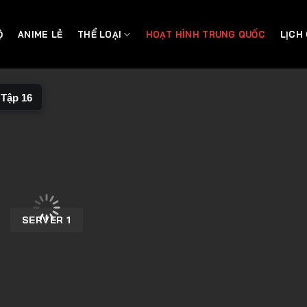
Ộ
ANIME LẺ
THỂ LOẠI
HOẠT HÌNH TRUNG QUỐC
LỊCH
Tập 16
SERVER 1