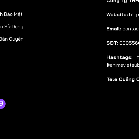
Công Ty TNHH
Tập 38
h Bảo Mật
Website:
http
Tập 39
ản Sử Dụng
Email:
contac
Tập 40
 Bản Quyền
SĐT:
038556
Hashtags:
#a
#animevietsu
Tele Quảng 