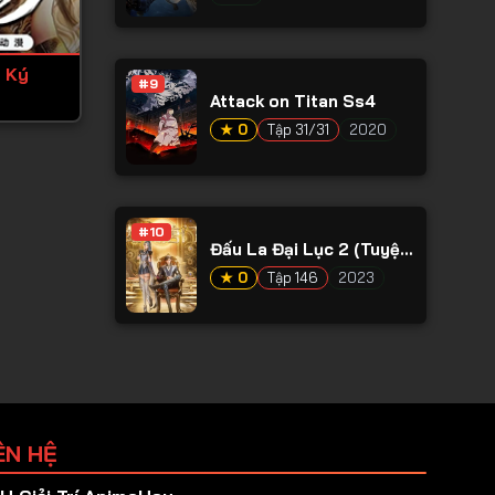
 Ký
#9
Attack on Titan Ss4
★ 0
Tập 31/31
2020
#10
Đấu La Đại Lục 2 (Tuyệt
Thế Đường Môn)
★ 0
Tập 146
2023
ÊN HỆ