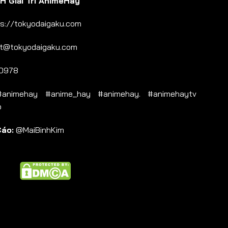
 Giải Trí AnimeHay
s://tokyodaigaku.com
t@tokyodaigaku.com
0978
nimehay #anime_hay #animehay. #animehaytv
b
Cáo:
@MaiBinhKim