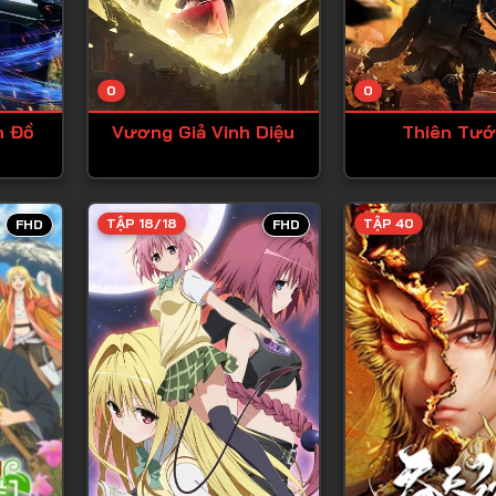
Tập 13
Tập 14
0
0
Tập 15
n Đồ
Vương Giả Vinh Diệu
Thiên Tư
Tập 16
Tập 17
Tập 18
TẬP 18/18
TẬP 40
FHD
FHD
Tập 19
Tập 20
Tập 21
Tập 22
Tập 23
Tập 24