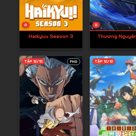
0
0
Haikyuu Season 3
Thương Nguyê
TẬP 12/12
TẬP 12/12
FHD