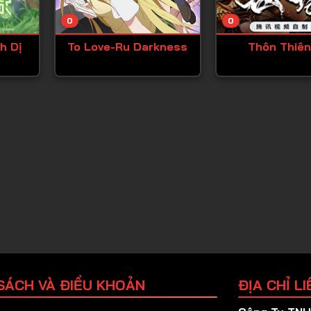
Tập 25
0
0
Tập 26
h Dị
To Love-Ru Darkness
Thôn Thiên
Tập 27
Tập 28
Tập 29
Tập 30
Tập 31
Tập 32
Tập 33
Tập 34
Tập 35
Tập 36
SÁCH VÀ ĐIỀU KHOẢN
ĐỊA CHỈ LI
Tập 37