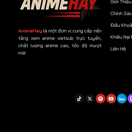
Giới Thiệu
Chính Sác
Điều Kho
AnimeHay
là một đơn vị cung cấp nền
Khiếu Nại
tảng xem anime vietsub trực tuyến,
chất lượng anime cao, tốc độ mượt
Liên Hệ
mà!