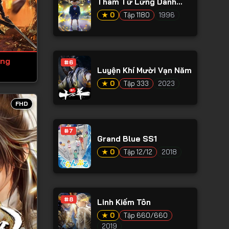
Thám Tử Lừng Danh
Conan
★ 0
Tập 1180
1996
ớng
#6
Luyện Khí Mười Vạn Năm
★ 0
Tập 333
2023
FHD
#7
Grand Blue SS1
★ 0
Tập 12/12
2018
#8
Linh Kiếm Tôn
★ 0
Tập 660/660
2019