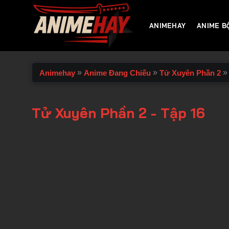
Chuyển
đến
ANIMEHAY
ANIME B
nội
dung
»
»
»
Animehay
Anime Đang Chiếu
Tử Xuyên Phần 2
Tử Xuyên Phần 2 - Tập 16
00:00 / 00:00