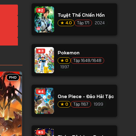
#2
Tuyệt Thế Chiến Hồn
★ 4.0
Tập 171
2024
#3
Pokemon
★ 0
Tập 1648/1648
1997
FHD
#4
One Piece - Đảo Hải Tặc
★ 0
Tập 1167
1999
#5