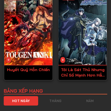
Tập 40
Tập 41
Tập 42
Tập 43
Tập 44
Tập 45
Tập 46
0
0
Tập 47
Huyết Quỷ Hỗn Chiến
Tôi Là Sát Thủ Nhưng
Tập 48
Chỉ Số Mạnh Hơn Hẳn
Tập 49
Dũng Sĩ
Tập 50
BẢNG XẾP HẠNG
Tập 51
HOT NGÀY
THÁNG
NĂM
Tập 52