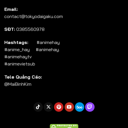
Tập 104
Email:
Tập 105
contact@tokyodaigaku.com
Tập 106
SĐT:
0385560978
Tập 107
Tập 108
Hashtags:
#animehay
#anime_hay #animehay.
Tập 109
#animehaytv
Tập 110
#animevietsub
Tập 111
Tele Quảng Cáo:
Tập 112
@MaiBinhKim
Tập 113
Tập 114
Tập 115
Tập 116