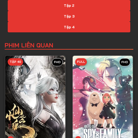
Tập 2
Tập 3
Tập 4
Tập 5
PHIM LIÊN QUAN
Tập 6
Tập 7
TẬP 40
FULL
FHD
FHD
Tập 8
Tập 9
Tập 10
Tập 11
Tập 12
Tập 13
Tập 14