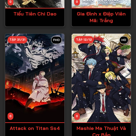
0
0
Tập 15
Tiểu Tiên Chi Dao
Gia Đình x Điệp Viên
Tập 16
Mã: Trắng
Tập 17
Tập 18
TẬP 31/31
TẬP 12/12
FHD
HD
Tập 19
Tập 20
Tập 21
Tập 22
Tập 23
Tập 24
Tập 25
0
0
Tập 26
Attack on Titan Ss4
Mashie Ma Thuật Và
Cơ Bắp
Tập 27