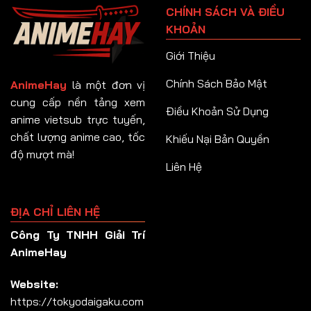
CHÍNH SÁCH VÀ ĐIỀU
Tập 92
KHOẢN
Tập 93
Giới Thiệu
Tập 94
Chính Sách Bảo Mật
AnimeHay
là một đơn vị
Tập 95
cung cấp nền tảng xem
Điều Khoản Sử Dụng
anime vietsub trực tuyến,
Tập 96
chất lượng anime cao, tốc
Khiếu Nại Bản Quyền
Tập 97
độ mượt mà!
Liên Hệ
Tập 98
Tập 99
ĐỊA CHỈ LIÊN HỆ
Tập 100
Công Ty TNHH Giải Trí
Tập 101
AnimeHay
Tập 102
Website:
Tập 103
https://tokyodaigaku.com