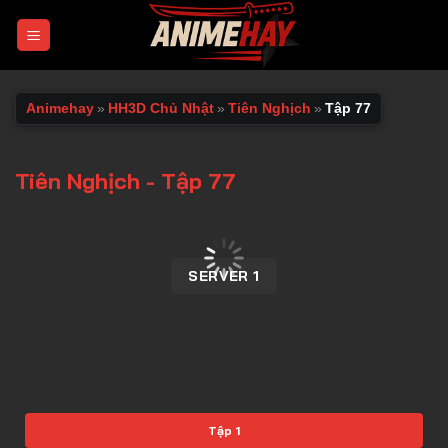
Chuyển
đến
nội
dung
Animehay
»
HH3D Chủ Nhật
»
Tiên Nghịch
»
Tập 77
Tiên Nghịch - Tập 77
00:00 / 00:00
SERVER 1
Tập 1