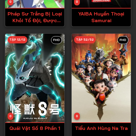
0
0
Tập 15
Pháp Sư Trắng Bị Loại
YAIBA Huyền Thoại
Tập 16
Khỏi Tổ Đội, Được
Samurai
Mạo Hiểm Giả Cấp S
Tập 17
Đón Nhận
Tập 18
TẬP 12/12
TẬP 52/52
FHD
FHD
Tập 19
Tập 20
Tập 21
Tập 22
Tập 23
Tập 24
Tập 25
0
0
Tập 26
Quái Vật Số 8 Phần 1
Tiểu Anh Hùng Na Tra
Tập 27