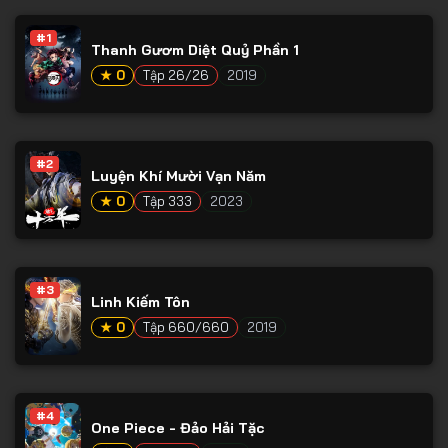
Tập 53
#1
Tập 54
Thanh Gươm Diệt Quỷ Phần 1
★ 0
Tập 26/26
2019
Tập 55
Tập 56
Tập 57
#2
Luyện Khí Mười Vạn Năm
Tập 58
★ 0
Tập 333
2023
Tập 59
Tập 60
#3
Tập 61
Linh Kiếm Tôn
Tập 62
★ 0
Tập 660/660
2019
Tập 63
Tập 64
#4
One Piece - Đảo Hải Tặc
Tập 65