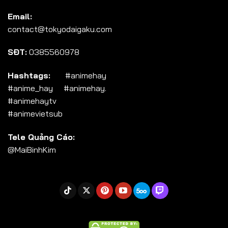
Tập 104
Email:
Tập 105
contact@tokyodaigaku.com
Tập 106
SĐT:
0385560978
Tập 107
Tập 108
Hashtags:
#animehay
#anime_hay #animehay.
Tập 109
#animehaytv
Tập 110
#animevietsub
Tập 111
Tele Quảng Cáo:
Tập 112
@MaiBinhKim
Tập 113
Tập 114
Tập 115
Tập 116