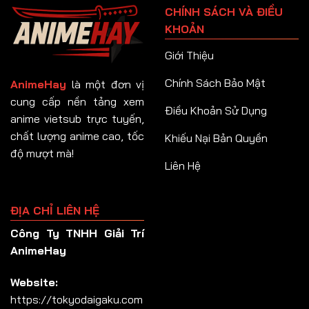
CHÍNH SÁCH VÀ ĐIỀU
Tập 92
KHOẢN
Tập 93
Giới Thiệu
Tập 94
Chính Sách Bảo Mật
AnimeHay
là một đơn vị
Tập 95
cung cấp nền tảng xem
Điều Khoản Sử Dụng
anime vietsub trực tuyến,
Tập 96
chất lượng anime cao, tốc
Khiếu Nại Bản Quyền
Tập 97
độ mượt mà!
Liên Hệ
Tập 98
Tập 99
ĐỊA CHỈ LIÊN HỆ
Tập 100
Công Ty TNHH Giải Trí
Tập 101
AnimeHay
Tập 102
Website:
Tập 103
https://tokyodaigaku.com