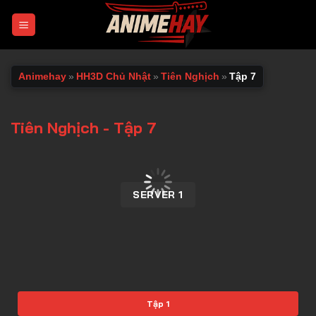
Chuyển
đến
nội
dung
Animehay
»
HH3D Chủ Nhật
»
Tiên Nghịch
»
Tập 7
Tiên Nghịch - Tập 7
00:00 / 00:00
SERVER 1
Tập 1