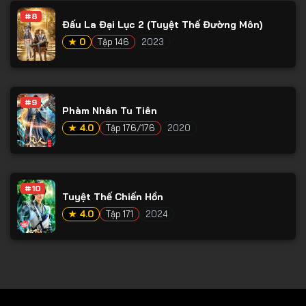
#8
Tập 79
Đấu La Đại Lục 2 (Tuyệt Thế Đường Môn)
Tập 80
★ 0
Tập 146
2023
Tập 81
Tập 82
#9
Phàm Nhân Tu Tiên
Tập 83
★ 4.0
Tập 176/176
2020
Tập 84
Tập 85
Tập 86
#10
Tuyệt Thế Chiến Hồn
Tập 87
★ 4.0
Tập 171
2024
Tập 88
Tập 89
Tập 90
Tập 91