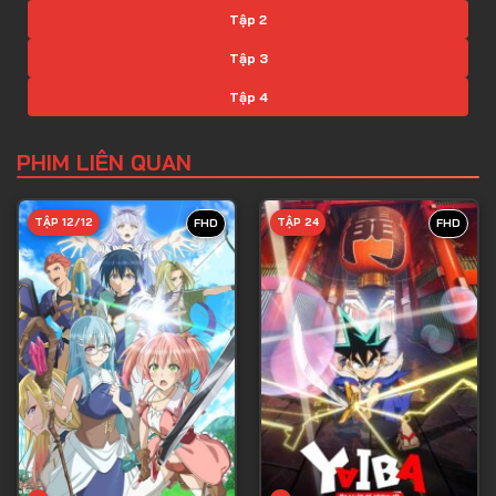
Tập 2
Tập 3
Tập 4
Tập 5
PHIM LIÊN QUAN
Tập 6
Tập 7
TẬP 12/12
TẬP 24
FHD
FHD
Tập 8
Tập 9
Tập 10
Tập 11
Tập 12
Tập 13
Tập 14