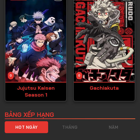
Tập 40
Tập 41
Tập 42
Tập 43
Tập 44
Tập 45
Tập 46
0
0
Tập 47
Jujutsu Kaisen
Gachiakuta
Tập 48
Season 1
Tập 49
Tập 50
BẢNG XẾP HẠNG
Tập 51
HOT NGÀY
THÁNG
NĂM
Tập 52