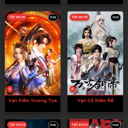
Tập 28
TẬP 40/40
TẬP 40/40
FHD
FHD
Tập 29
Tập 30
Tập 31
Tập 32
Tập 33
Tập 34
Tập 35
Tập 36
0
0
Tập 37
Vạn Kiếm Vương Tọa
Vạn Cổ Kiếm Đế
Tập 38
Tập 39
TẬP 24/24
TẬP 24/24
FHD
FHD