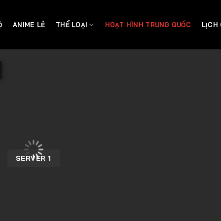
Ộ
ANIME LẺ
THỂ LOẠI
HOẠT HÌNH TRUNG QUỐC
LỊCH
SERVER 1