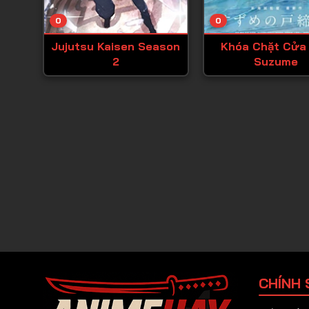
0
0
Jujutsu Kaisen Season
Khóa Chặt Cửa
2
Suzume
CHÍNH 