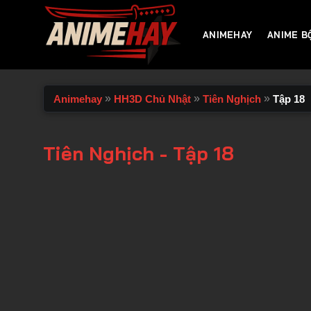
Chuyển
đến
ANIMEHAY
ANIME B
nội
dung
»
»
»
Animehay
HH3D Chủ Nhật
Tiên Nghịch
Tập 18
Tiên Nghịch - Tập 18
00:00 / 00:00