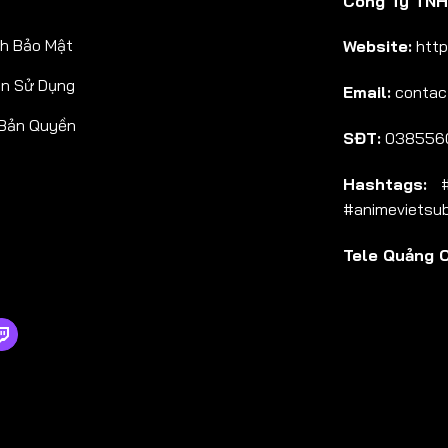
Công Ty TNHH
Tập 38
h Bảo Mật
Website:
http
Tập 39
ản Sử Dụng
Email:
contac
Tập 40
 Bản Quyền
Tập 41
SĐT:
038556
Tập 42
Hashtags:
#a
Tập 43
#animevietsu
Tập 44
Tele Quảng 
Tập 45
Tập 46
Tập 47
Tập 48
Tập 49