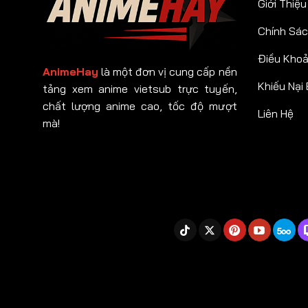
Giới Thiệu
Chính Sác
Điều Kho
AnimeHay
là một đơn vị cung cấp nền
Khiếu Nại
tảng xem anime vietsub trực tuyến,
chất lượng anime cao, tốc độ mượt
Liên Hệ
mà!