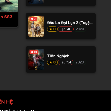
an SS3
#9
Đấu La Đại Lục 2 (Tuyệt
Thế Đường Môn)
★ 0
Tập 146
2023
#10
Tiên Nghịch
★ 0
Tập 134
2023
ÊN HỆ