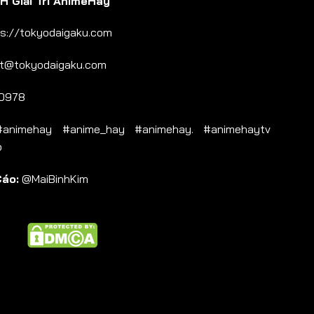
 Giải Trí AnimeHay
s://tokyodaigaku.com
t@tokyodaigaku.com
0978
nimehay #anime_hay #animehay. #animehaytv
b
Cáo:
@MaiBinhKim