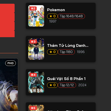
#2
Pokemon
★ 0
Tập 1648/1648
1997
#3
Thám Tử Lừng Danh
Conan
★ 0
Tập 1180
1996
FHD
#4
Quái Vật Số 8 Phần 1
★ 0
Tập 12/12
2024
#5