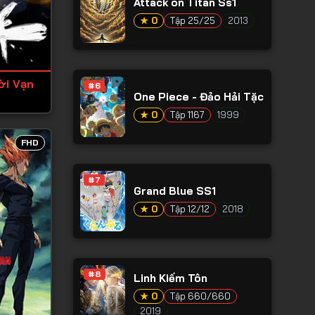
Attack on Titan Ss1
★ 0
Tập 25/25
2013
ời Vạn
#6
One Piece - Đảo Hải Tặc
★ 0
Tập 1167
1999
FHD
#7
Grand Blue SS1
★ 0
Tập 12/12
2018
#8
Linh Kiếm Tôn
★ 0
Tập 660/660
2019