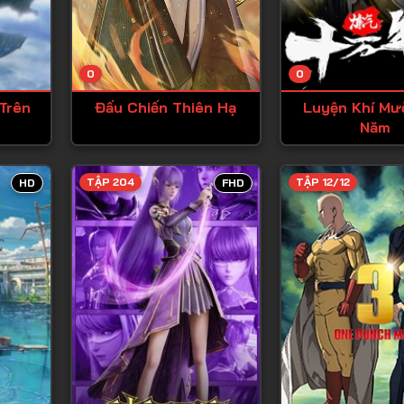
Tập 13
Tập 14
0
0
Tập 15
Trên
Đấu Chiến Thiên Hạ
Luyện Khí Mư
Tập 16
Năm
Tập 17
Tập 18
TẬP 204
TẬP 12/12
HD
FHD
Tập 19
Tập 20
Tập 21
Tập 22
Tập 23
Tập 24