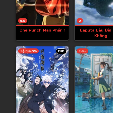
5.0
0
One Punch Man Phần 1
Laputa Lâu Đài 
Không
TẬP 25/25
FULL
FHD