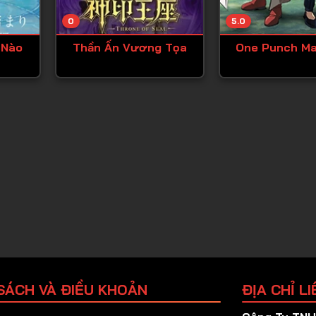
Tập 25
0
5.0
Tập 26
 Nào
Thần Ấn Vương Tọa
One Punch M
Tập 27
Tập 28
Tập 29
Tập 30
Tập 31
Tập 32
Tập 33
Tập 34
Tập 35
Tập 36
SÁCH VÀ ĐIỀU KHOẢN
ĐỊA CHỈ LI
Tập 37