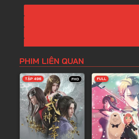
PHIM LIÊN QUAN
TẬP 496
FULL
FHD