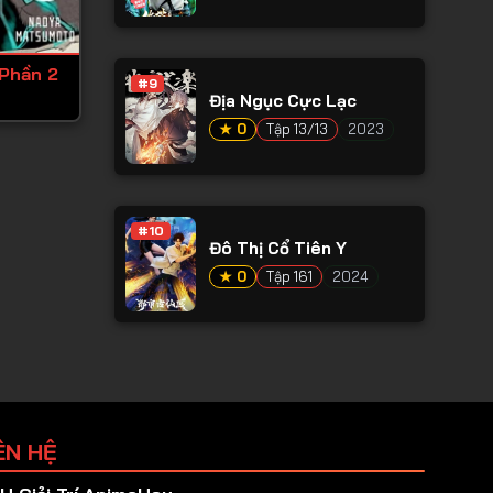
 Phần 2
#9
Địa Ngục Cực Lạc
★ 0
Tập 13/13
2023
#10
Đô Thị Cổ Tiên Y
★ 0
Tập 161
2024
ÊN HỆ