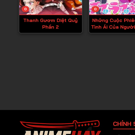
0
0
Thanh Gươm Diệt Quỷ
Những Cuộc Phiê
Phần 2
Tình Ái Của Người
Cỡ!
CHÍNH 