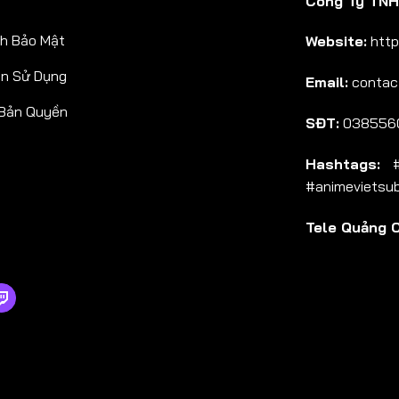
Công Ty TNHH
Tập 38
h Bảo Mật
Website:
http
Tập 39
ản Sử Dụng
Email:
contac
Tập 40
 Bản Quyền
Tập 41
SĐT:
038556
Tập 42
Hashtags:
#a
Tập 43
#animevietsu
Tập 44
Tele Quảng 
Tập 45
Tập 46
Tập 47
Tập 48
Tập 49