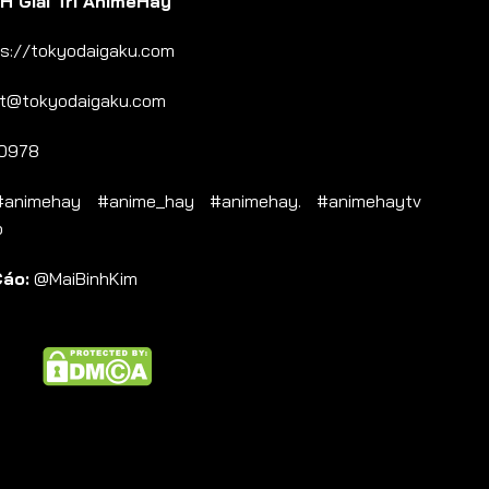
 Giải Trí AnimeHay
s://tokyodaigaku.com
t@tokyodaigaku.com
0978
nimehay #anime_hay #animehay. #animehaytv
b
Cáo:
@MaiBinhKim