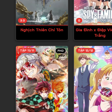
3.0
0
Nghịch Thiên Chí Tôn
Gia Đình x Điệp V
Trắng
TẬP 11/11
TẬP 12/12
FHD