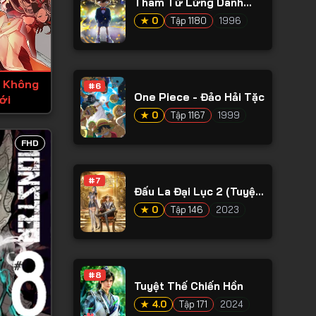
Thám Tử Lừng Danh
Conan
★ 0
Tập 1180
1996
 Không
#6
One Piece - Đảo Hải Tặc
ới
★ 0
Tập 1167
1999
FHD
#7
Đấu La Đại Lục 2 (Tuyệt
Thế Đường Môn)
★ 0
Tập 146
2023
#8
Tuyệt Thế Chiến Hồn
★ 4.0
Tập 171
2024