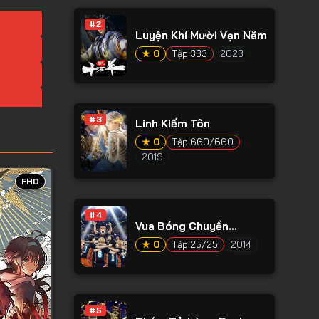
#2
Luyện Khí Mười Vạn Năm
★ 0
Tập 333
2023
#3
Linh Kiếm Tôn
★ 0
Tập 660/660
2019
FHD
#4
Vua Bóng Chuyền
Haikyuu Phần 1
★ 0
Tập 25/25
2014
#5