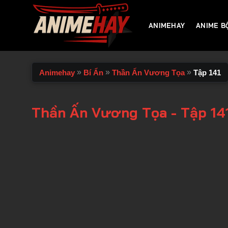
Chuyển
đến
ANIMEHAY
ANIME B
nội
dung
»
»
»
Animehay
Bí Ẩn
Thần Ấn Vương Tọa
Tập 141
Thần Ấn Vương Tọa - Tập 14
00:00 / 00:00