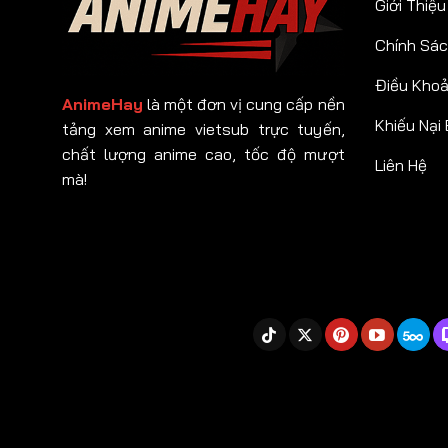
Giới Thiệu
Chính Sác
Điều Kho
AnimeHay
là một đơn vị cung cấp nền
Khiếu Nại
tảng xem anime vietsub trực tuyến,
chất lượng anime cao, tốc độ mượt
Liên Hệ
mà!