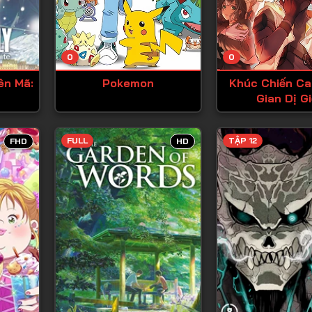
Tập 13
Tập 14
0
0
Tập 15
iên Mã:
Pokemon
Khúc Chiến Ca
Tập 16
Gian Dị Gi
Tập 17
Tập 18
FULL
TẬP 12
FHD
HD
Tập 19
Tập 20
Tập 21
Tập 22
Tập 23
Tập 24