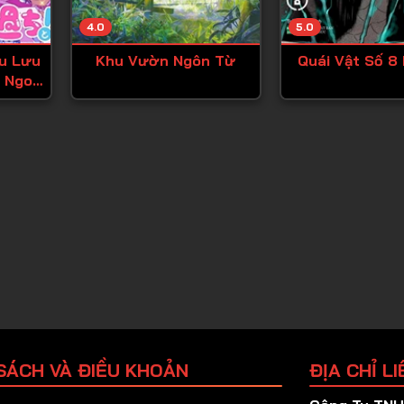
Tập 25
4.0
5.0
Tập 26
u Lưu
Khu Vườn Ngôn Từ
Quái Vật Số 8
Tập 27
 Ngoại
Tập 28
Tập 29
Tập 30
Tập 31
Tập 32
Tập 33
Tập 34
Tập 35
Tập 36
SÁCH VÀ ĐIỀU KHOẢN
ĐỊA CHỈ LI
Tập 37