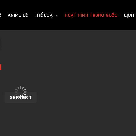
Ộ
ANIME LẺ
THỂ LOẠI
HOẠT HÌNH TRUNG QUỐC
LỊCH
1
SERVER 1