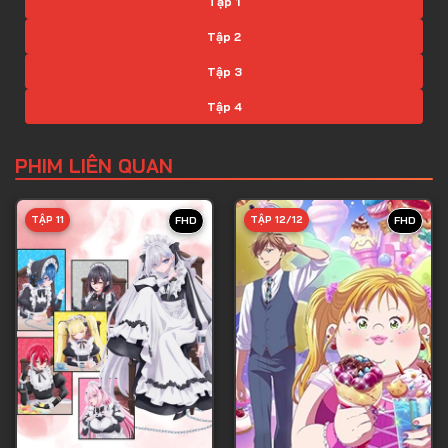
Tập 1
Tập 2
Tập 3
Tập 4
Tập 5
PHIM LIÊN QUAN
Tập 6
Tập 7
TẬP 11
TẬP 12/12
FHD
FHD
Tập 8
Tập 9
Tập 10
Tập 11
Tập 12
Tập 13