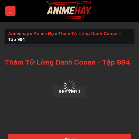
Chuyển
đến
nội
dung
Animehay
»
Anime Bộ
»
Thám Tử Lừng Danh Conan
»
Tập 994
Thám Tử Lừng Danh Conan - Tập 994
00:00 / 00:00
SERVER 1