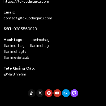
https://tokyodaigaku.com
Tập 104
Email:
Tập 105
contact@tokyodaigaku.com
Tập 106
SĐT:
0385560978
Tập 107
Tập 108
Hashtags:
#animehay
#anime_hay #animehay.
Tập 109
#animehaytv
Tập 110
#animevietsub
Tập 111
Tele Quảng Cáo:
Tập 112
@MaiBinhKim
Tập 113
Tập 114
Tập 115
Tập 116