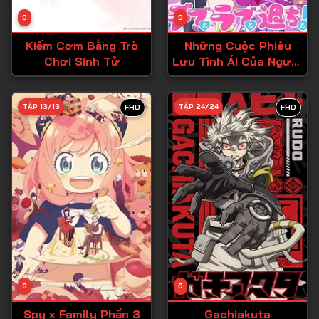
Tập 14
0
0
Tập 15
Kiếm Cơm Bằng Trò
Những Cuộc Phiêu
Tập 16
Chơi Sinh Tử
Lưu Tình Ái Của Người
Ngoại Cỡ!
Tập 17
Tập 18
TẬP 13/13
TẬP 24/24
FHD
FHD
Tập 19
Tập 20
Tập 21
Tập 22
Tập 23
Tập 24
Tập 25
0
0
Tập 26
Spy x Family Phần 3
Gachiakuta