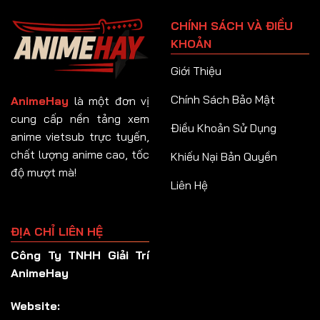
Tập 91
CHÍNH SÁCH VÀ ĐIỀU
Tập 92
KHOẢN
Tập 93
Giới Thiệu
Tập 94
Chính Sách Bảo Mật
AnimeHay
là một đơn vị
Tập 95
cung cấp nền tảng xem
Điều Khoản Sử Dụng
anime vietsub trực tuyến,
Tập 96
chất lượng anime cao, tốc
Khiếu Nại Bản Quyền
Tập 97
độ mượt mà!
Liên Hệ
Tập 98
Tập 99
ĐỊA CHỈ LIÊN HỆ
Tập 100
Công Ty TNHH Giải Trí
Tập 101
AnimeHay
Tập 102
Website:
Tập 103