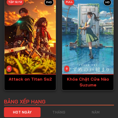
TẬP 12/12
FULL
FHD
HD
Tập 40
Tập 41
Tập 42
Tập 43
Tập 44
Tập 45
Tập 46
0
0
Tập 47
Attack on Titan Ss2
Khóa Chặt Cửa Nào
Tập 48
Suzume
Tập 49
Tập 50
BẢNG XẾP HẠNG
Tập 51
HOT NGÀY
THÁNG
NĂM
Tập 52