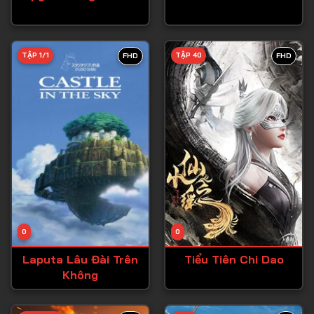
Tập 27
Tập 28
TẬP 1/1
TẬP 40
FHD
FHD
Tập 29
Tập 30
Tập 31
Tập 32
Tập 33
Tập 34
Tập 35
Tập 36
0
0
Tập 37
Laputa Lâu Đài Trên
Tiểu Tiên Chi Dao
Không
Tập 38
Tập 39