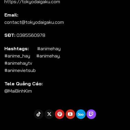
https://tokyodaigaku.com
Tập 104
Email:
Tập 105
contact@tokyodaigaku.com
Tập 106
SĐT:
0385560978
Tập 107
Tập 108
Hashtags:
#animehay
#anime_hay #animehay.
Tập 109
#animehaytv
Tập 110
#animevietsub
Tập 111
Tele Quảng Cáo:
Tập 112
@MaiBinhKim
Tập 113
Tập 114
Tập 115
Tập 116