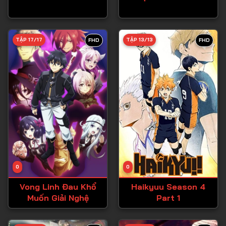
Tập 27
Tập 28
TẬP 17/17
TẬP 13/13
FHD
FHD
Tập 29
Tập 30
Tập 31
Tập 32
Tập 33
Tập 34
Tập 35
Tập 36
0
0
Tập 37
Vong Linh Đau Khổ
Haikyuu Season 4
Muốn Giải Nghệ
Part 1
Tập 38
Tập 39