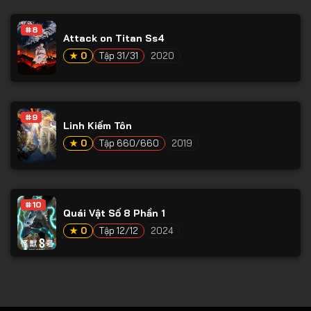
Tập 78
#8
Tập 79
Attack on Titan Ss4
Tập 80
★ 0
Tập 31/31
2020
Tập 81
Tập 82
#9
Linh Kiếm Tôn
Tập 83
★ 0
Tập 660/660
2019
Tập 84
Tập 85
Tập 86
#10
Quái Vật Số 8 Phần 1
Tập 87
★ 0
Tập 12/12
2024
Tập 88
Tập 89
Tập 90