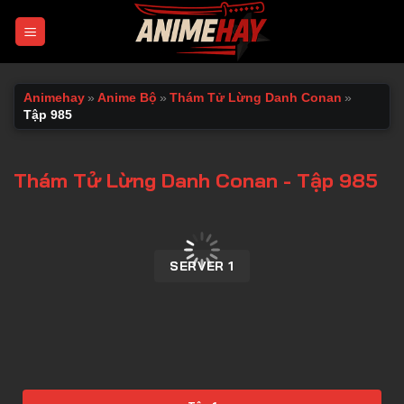
Chuyển
đến
nội
dung
Animehay
»
Anime Bộ
»
Thám Tử Lừng Danh Conan
»
Tập 985
Thám Tử Lừng Danh Conan - Tập 985
00:00 / 00:00
SERVER 1