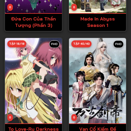
Tập 14
0
0
Tập 15
Đứa Con Của Thần
Made In Abyss
Tập 16
Tượng (Phần 3)
Season 1
Tập 17
Tập 18
TẬP 18/18
TẬP 40/40
FHD
FHD
Tập 19
Tập 20
Tập 21
Tập 22
Tập 23
Tập 24
Tập 25
0
0
Tập 26
To Love-Ru Darkness
Vạn Cổ Kiếm Đế