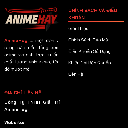
Tập 91
CHÍNH SÁCH VÀ ĐIỀU
Tập 92
KHOẢN
Tập 93
Giới Thiệu
Tập 94
Chính Sách Bảo Mật
AnimeHay
là một đơn vị
Tập 95
cung cấp nền tảng xem
Điều Khoản Sử Dụng
anime vietsub trực tuyến,
Tập 96
chất lượng anime cao, tốc
Khiếu Nại Bản Quyền
Tập 97
độ mượt mà!
Liên Hệ
Tập 98
Tập 99
ĐỊA CHỈ LIÊN HỆ
Tập 100
Công Ty TNHH Giải Trí
Tập 101
AnimeHay
Tập 102
Website:
Tập 103