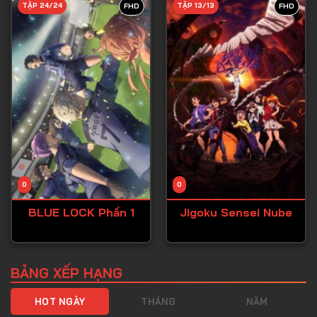
TẬP 24/24
TẬP 13/13
FHD
FHD
Tập 40
Tập 41
Tập 42
Tập 43
Tập 44
Tập 45
Tập 46
0
0
Tập 47
BLUE LOCK Phần 1
Jigoku Sensei Nube
Tập 48
Tập 49
Tập 50
BẢNG XẾP HẠNG
Tập 51
HOT NGÀY
THÁNG
NĂM
Tập 52