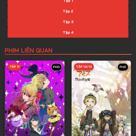
Tập 1
Tập 2
Tập 3
Tập 4
Tập 5
PHIM LIÊN QUAN
Tập 6
Tập 7
TẬP 11
TẬP 13/13
FHD
FHD
Tập 8
Tập 9
Tập 10
Tập 11
Tập 12
Tập 13